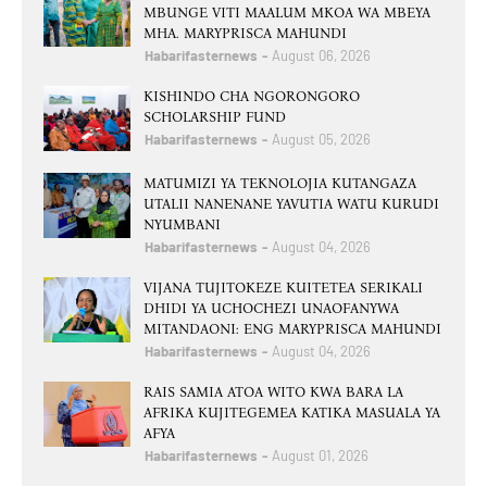
MBUNGE VITI MAALUM MKOA WA MBEYA
MHA. MARYPRISCA MAHUNDI
Habarifasternews
August 06, 2026
KISHINDO CHA NGORONGORO
SCHOLARSHIP FUND
Habarifasternews
August 05, 2026
MATUMIZI YA TEKNOLOJIA KUTANGAZA
UTALII NANENANE YAVUTIA WATU KURUDI
NYUMBANI
Habarifasternews
August 04, 2026
VIJANA TUJITOKEZE KUITETEA SERIKALI
DHIDI YA UCHOCHEZI UNAOFANYWA
MITANDAONI: ENG MARYPRISCA MAHUNDI
Habarifasternews
August 04, 2026
RAIS SAMIA ATOA WITO KWA BARA LA
AFRIKA KUJITEGEMEA KATIKA MASUALA YA
AFYA
Habarifasternews
August 01, 2026