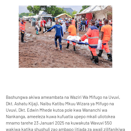
Bashungwa akiwa ameambata na Waziri Wa Mifugo na Uvuvi,
Dkt. Ashatu Kijaji, Naibu Katibu Mkuu Wizara ya Mifugo na
Uvuvi, Dkt. Edwin Mhede kutoa pole kwa Wananchi wa
Nankanga, ameeleza kuwa kufuatia upepo mkali uliotokea
mnamo tarehe 23 Januari 2025 na kuwakuta Wavuvi 550
wakiwa katika shughuli zao ambapo jitiada za awali zilifanikiwa