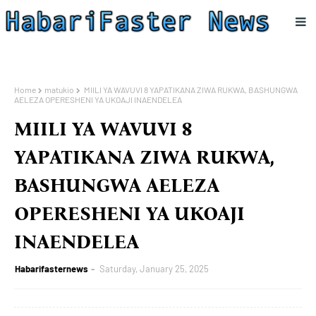
Home
matukio
MIILI YA WAVUVI 8 YAPATIKANA ZIWA RUKWA, BASHUNGWA
AELEZA OPERESHENI YA UKOAJI INAENDELEA
MIILI YA WAVUVI 8
YAPATIKANA ZIWA RUKWA,
BASHUNGWA AELEZA
OPERESHENI YA UKOAJI
INAENDELEA
Habarifasternews
Saturday, January 25, 2025