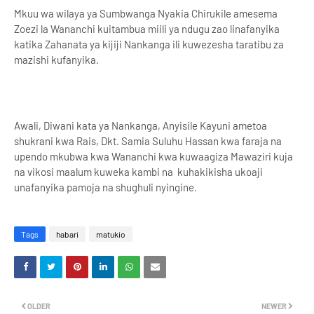
Mkuu wa wilaya ya Sumbwanga Nyakia Chirukile amesema
Zoezi la Wananchi kuitambua miili ya ndugu zao linafanyika
katika Zahanata ya kijiji Nankanga ili kuwezesha taratibu za
mazishi kufanyika.
Awali, Diwani kata ya Nankanga, Anyisile Kayuni ametoa
shukrani kwa Rais, Dkt. Samia Suluhu Hassan kwa faraja na
upendo mkubwa kwa Wananchi kwa kuwaagiza Mawaziri kuja
na vikosi maalum kuweka kambi na kuhakikisha ukoaji
unafanyika pamoja na shughuli nyingine.
Tags
habari
matukio
OLDER
NEWER