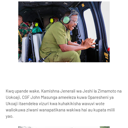
Kwq upande wake, Kamishna Jenerali wa Jeshi la Zimamoto na
Uokoaji, CGF John Masunga ameeleza kuwa Oparesheni ya
Ukoaji itaendelea vizuri kwa kuhakikisha wavuvi wote
waliokuwa ziwani wanapatikana wakiwa hai au kupata miili
yao.