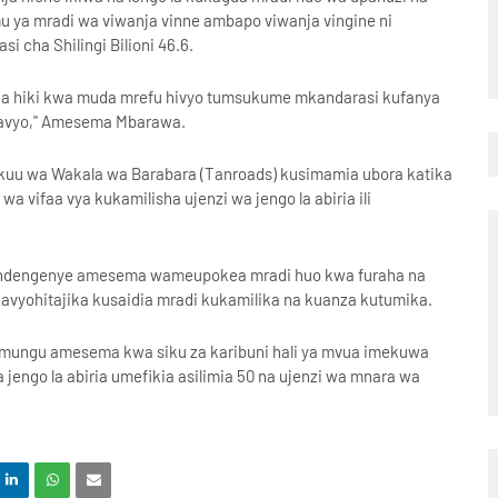
 ya mradi wa viwanja vinne ambapo viwanja vingine ni
 cha Shilingi Bilioni 46.6.
a hiki kwa muda mrefu hivyo tumsukume mkandarasi kufanya
anavyo," Amesema Mbarawa.
uu wa Wakala wa Barabara (Tanroads) kusimamia ubora katika
a vifaa vya kukamilisha ujenzi wa jengo la abiria ili
ndengenye amesema wameupokea mradi huo kwa furaha na
kavyohitajika kusaidia mradi kukamilika na kuanza kutumika.
emungu amesema kwa siku za karibuni hali ya mvua imekuwa
 jengo la abiria umefikia asilimia 50 na ujenzi wa mnara wa