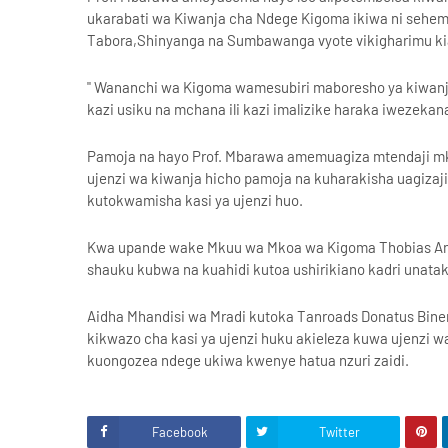
ukarabati wa Kiwanja cha Ndege Kigoma ikiwa ni sehemu
Tabora,Shinyanga na Sumbawanga vyote vikigharimu kiasi
" Wananchi wa Kigoma wamesubiri maboresho ya kiwanj
kazi usiku na mchana ili kazi imalizike haraka iwezek
Pamoja na hayo Prof. Mbarawa amemuagiza mtendaji mk
ujenzi wa kiwanja hicho pamoja na kuharakisha uagizaji w
kutokwamisha kasi ya ujenzi huo.
Kwa upande wake Mkuu wa Mkoa wa Kigoma Thobias A
shauku kubwa na kuahidi kutoa ushirikiano kadri unata
Aidha Mhandisi wa Mradi kutoka Tanroads Donatus Bin
kikwazo cha kasi ya ujenzi huku akieleza kuwa ujenzi wa
kuongozea ndege ukiwa kwenye hatua nzuri zaidi.
Facebook
Twitter