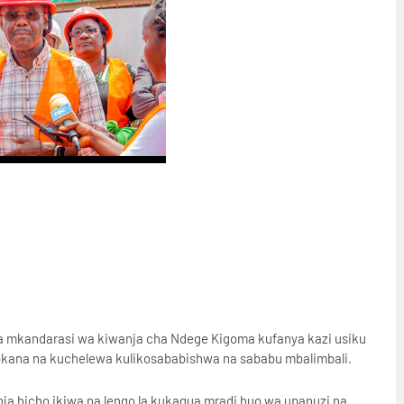
 mkandarasi wa kiwanja cha Ndege Kigoma kufanya kazi usiku
tokana na kuchelewa kulikosababishwa na sababu mbalimbali.
a hicho ikiwa na lengo la kukagua mradi huo wa upanuzi na