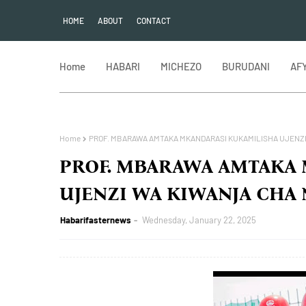
HOME
ABOUT
CONTACT
Home
HABARI
MICHEZO
BURUDANI
AF
Home
PROF. MBARAWA AMTAKA MKANDARASI KUKAMILISHA UJENZI
PROF. MBARAWA AMTAKA
UJENZI WA KIWANJA CHA
Habarifasternews
Wednesday, January 22, 2025