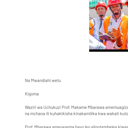
Na Mwandiahi wetu
Kigoma
Waziri wa Uchukuzi Prof. Makame Mbarawa amemuagiza
na mchana ili kuhakikisha kinakamilika kwa wakati ku
Prof. Mbarawa ameyasema hayo leo alipotembelea kiwanj