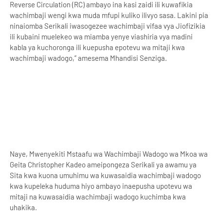
Reverse Circulation (RC) ambayo ina kasi zaidi ili kuwafikia
wachimbaji wengi kwa muda mfupi kuliko ilivyo sasa. Lakini pia
ninaiomba Serikali iwasogezee wachimbaji vifaa vya Jiofizikia
ili kubaini muelekeo wa miamba yenye viashiria vya madini
kabla ya kuchoronga ili kuepusha epotevu wa mitaji kwa
wachimbaji wadogo,’’ amesema Mhandisi Senziga.
Naye, Mwenyekiti Mstaafu wa Wachimbaji Wadogo wa Mkoa wa
Geita Christopher Kadeo ameipongeza Serikali ya awamu ya
Sita kwa kuona umuhimu wa kuwasaidia wachimbaji wadogo
kwa kupeleka huduma hiyo ambayo inaepusha upotevu wa
mitaji na kuwasaidia wachimbaji wadogo kuchimba kwa
uhakika.