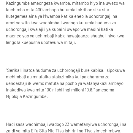
Kazingumbe ameongeza kwamba, mitambo hiyo ina uwezo wa
kuchimba mita 400 ambapo hutumia takriban siku sita
kutegemea aina ya Mwamba katika eneo la uchorongaji na
ametoa wito kwa wachimbaji wadogo kutumia huduma za
uchorongaji kwa ajili ya kubaini uwepo wa madini katika
maeneo yao ya uchimbaji kabla hawajaanza shughuli hiyo kwa
lengo la kuepusha upotevu wa mitaji.
“Serikali inatoa huduma za uchorongaji bure kabisa, isipokuwa
mchimbaji au mnufaika atalazimika kulipa gharama za
uendeshaji ikiwemo mafuta na posho ya wafanyakazi ambayo
inakadiwa kwa mita 100 ni shilingi milioni 10.8,’’ amesema
Mjiolojia Kazingumbe.
Hadi sasa wachimbaji wadogo 23 wamefanyiwa uchorongaji na
zaidi ya mita Elfu Sita Mia Tisa Ishirini na Tisa zimechimbwa.