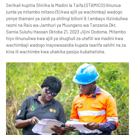
Serikali kupitia Shirika la Madini la Taifa (STAMICO) ilinunua
jumla ya mitambo mitano (5) kwa ajili ya wachimbaji wadogo
yenye thamani ya zaidi ya shilingi bilioni 9.1 ambayo ilizinduliwa
rasmi na Rais wa Jamhuri ya Muungano wa Tanzania Dkt.
Samia Suluhu Hassan Oktoba 21, 2023 Jijini Dodoma. Mitambo
hiyo ilinunuliwa kwa ajili ya shughuli za utafiti wa madini kwa
wachimbaji wadogo inayowasaidia kupata taarifa sahihi na za
kina ili wachimbe kwa uhakika pasipo kubahatisha.