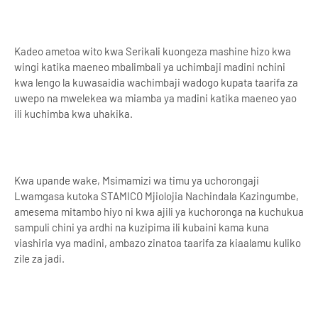
Kadeo ametoa wito kwa Serikali kuongeza mashine hizo kwa
wingi katika maeneo mbalimbali ya uchimbaji madini nchini
kwa lengo la kuwasaidia wachimbaji wadogo kupata taarifa za
uwepo na mwelekea wa miamba ya madini katika maeneo yao
ili kuchimba kwa uhakika.
Kwa upande wake, Msimamizi wa timu ya uchorongaji
Lwamgasa kutoka STAMICO Mjiolojia Nachindala Kazingumbe,
amesema mitambo hiyo ni kwa ajili ya kuchoronga na kuchukua
sampuli chini ya ardhi na kuzipima ili kubaini kama kuna
viashiria vya madini, ambazo zinatoa taarifa za kiaalamu kuliko
zile za jadi.