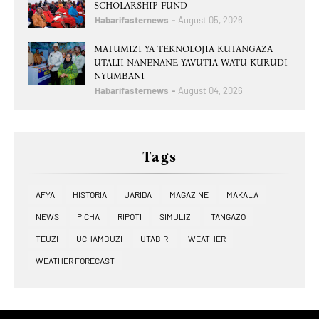
SCHOLARSHIP FUND
Habarifasternews
August 05, 2026
MATUMIZI YA TEKNOLOJIA KUTANGAZA
UTALII NANENANE YAVUTIA WATU KURUDI
NYUMBANI
Habarifasternews
August 04, 2026
Tags
AFYA
HISTORIA
JARIDA
MAGAZINE
MAKALA
NEWS
PICHA
RIPOTI
SIMULIZI
TANGAZO
TEUZI
UCHAMBUZI
UTABIRI
WEATHER
WEATHER FORECAST