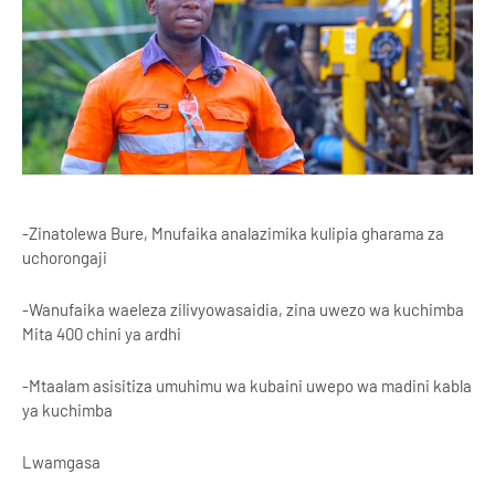
-Zinatolewa Bure, Mnufaika analazimika kulipia gharama za
uchorongaji
-Wanufaika waeleza zilivyowasaidia, zina uwezo wa kuchimba
Mita 400 chini ya ardhi
-Mtaalam asisitiza umuhimu wa kubaini uwepo wa madini kabla
ya kuchimba
Lwamgasa