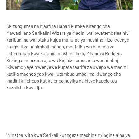
Akizungumza na Maafisa Habari kutoka Kitengo cha
Mawasiliano Serikalini Wizara ya Madini waliowatembelea hivi
karibuni na waliotaka kujua manufaa ya mashine hizo kwenye
shughuli za uchimbaji mdogo, mnufaika wa huduma za
uchorongaji kwa kutumia mashine hizo, Mhandisi Rodgers
Sezinga amesema ujio wa Rig hizo umesadia wachimbaji
ikiwemo yeye mwenyewe kupata taarifa za uwepo wa madini
katika maeneo yao kwa kutambua umbali na kiwango cha
madini kilichopo katika eneo husika na hivyo kupelekea
kuzalisha kwa tija.
‘’Ninatoa wito kwa Serikali kuongeza mashine nyingine aina ya