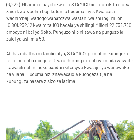
(6,929). Gharama inayotozwa na STAMICO ni nafuu ikitoa fursa
zaidi kwa wachimbaji kutumia huduma hiyo. Kwa sasa
wachimbaji wadogo wanatozwa wastani wa shilingi Milioni
10,801,252.12 kwa mita 100 badala ya shilingi Milioni 22,758,750
ambayo ni bei ya Soko. Punguzo hilo ni sawa na punguzo la
zaidi ya asilimia 50.
Aidha, mbali na mitambo hiyo, STAMICO ipo mbioni kuongeza
tena mitambo mingine 10 ya uchorongaji ambayo muda wowote
itawasili nchini huku baadhi ikitengwa kwa ajili ya wanawake
na vijana. Huduma hizi zitawasaidia kuongeza tija na
kupunguza hasara zisizo za lazima.