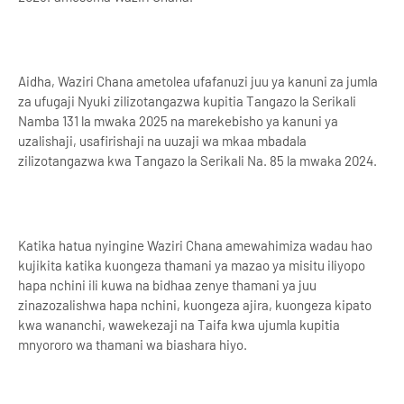
Aidha, Waziri Chana ametolea ufafanuzi juu ya kanuni za jumla
za ufugaji Nyuki zilizotangazwa kupitia Tangazo la Serikali
Namba 131 la mwaka 2025 na marekebisho ya kanuni ya
uzalishaji, usafirishaji na uuzaji wa mkaa mbadala
zilizotangazwa kwa Tangazo la Serikali Na. 85 la mwaka 2024.
Katika hatua nyingine Waziri Chana amewahimiza wadau hao
kujikita katika kuongeza thamani ya mazao ya misitu iliyopo
hapa nchini ili kuwa na bidhaa zenye thamani ya juu
zinazozalishwa hapa nchini, kuongeza ajira, kuongeza kipato
kwa wananchi, wawekezaji na Taifa kwa ujumla kupitia
mnyororo wa thamani wa biashara hiyo.