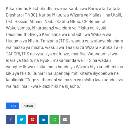
Kikao hicho kilichohudhuriwa na Katibu wa Baraza la Taifa la
Biashara (TNBC), Katibu Mkuu wa Wizara ya Maliasili na Utalii,
Dkt. Hassan Abbasi, Naibu Katibu Mkuu, CP Benedict
Wakulyamba, Mkurugenzi wa Idara ya Misitu na Nyuki,
Deusdedith Bwoyo Kamishna wa uhifadhi wa Wakala wa
Huduma za Misitu Tanzania (TFS), wadau na wafanyabiashara
wa mazao ya misitu, wakuu wa Taasisi za Wizara kutoka TaFF,
TAFORI,TFS na vyuo vya mafunzo, maafisa Waandamizi wa
Idara ya Misitu na Nyuki, makamanda wa TFS na wadau
wengine ikiwa ni siku moja baada ya Wizara hiyo kuadhimisha
siku ya Misitu Duniani na Upandaji miti kitaifa iliyobebwa na
kaulimbiu “Ongeza thamani ya mazao ya misitu kwa uendelevu
wa rasilimali kwa kizazi hiki na kijacho.”
Tags
habari