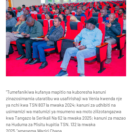
“Tumefanikiwa kufanya mapitio na kuboresha kanuni
zinazosimamia utaratibu wa usafirishaji wa Venia kwenda nje
ya nchi kwa TSN 807 la mwaka 2024; kanuni za udhibiti na
usimamizi wa matumizi ya msumeno wa moto zilizotangazwa
kwa Tangazo la Serikali Na 62 la mwaka 2025; kanuni za mazao
na Huduma za Misitu kupitia TSN. 132 la mwaka
2025.”amesema Waziri Chana.