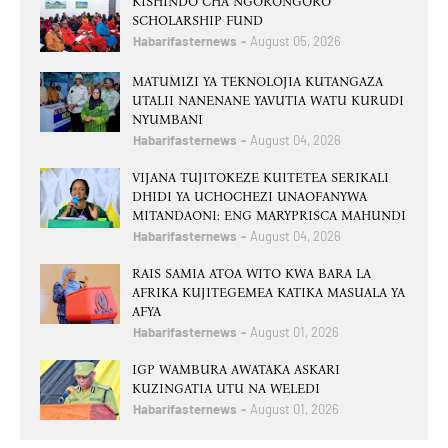
KISHINDO CHA NGORONGORO
SCHOLARSHIP FUND
Habarifasternews
August 05, 2026
MATUMIZI YA TEKNOLOJIA KUTANGAZA
UTALII NANENANE YAVUTIA WATU KURUDI
NYUMBANI
Habarifasternews
August 04, 2026
VIJANA TUJITOKEZE KUITETEA SERIKALI
DHIDI YA UCHOCHEZI UNAOFANYWA
MITANDAONI: ENG MARYPRISCA MAHUNDI
Habarifasternews
August 04, 2026
RAIS SAMIA ATOA WITO KWA BARA LA
AFRIKA KUJITEGEMEA KATIKA MASUALA YA
AFYA
Habarifasternews
August 01, 2026
IGP WAMBURA AWATAKA ASKARI
KUZINGATIA UTU NA WELEDI
Habarifasternews
August 01, 2026