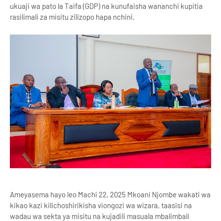
ukuaji wa pato la Taifa (GDP) na kunufaisha wananchi kupitia
rasilimali za misitu zilizopo hapa nchini.
Ameyasema hayo leo Machi 22, 2025 Mkoani Njombe wakati wa
kikao kazi kilichoshirikisha viongozi wa wizara, taasisi na
wadau wa sekta ya misitu na kujadili masuala mbalimbali