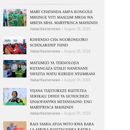
MARY CHATANDA AMPA KONGOLE
MBUNGE VITI MAALUM MKOA WA
MBEYA MHA. MARYPRISCA MAHUNDI
Habarifasternews
August 06, 2026
KISHINDO CHA NGORONGORO
SCHOLARSHIP FUND
Habarifasternews
August 05, 2026
MATUMIZI YA TEKNOLOJIA
KUTANGAZA UTALII NANENANE
YAVUTIA WATU KURUDI NYUMBANI
Habarifasternews
August 04, 2026
VIJANA TUJITOKEZE KUITETEA
SERIKALI DHIDI YA UCHOCHEZI
UNAOFANYWA MITANDAONI: ENG
MARYPRISCA MAHUNDI
Habarifasternews
August 04, 2026
RAIS SAMIA ATOA WITO KWA BARA
LA AFRIKA KUJITEGEMEA KATIKA