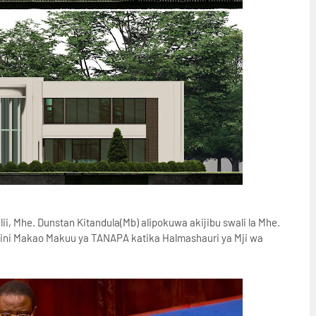
ii, Mhe. Dunstan Kitandula(Mb) alipokuwa akijibu swali la Mhe.
 lini Makao Makuu ya TANAPA katika Halmashauri ya Mji wa