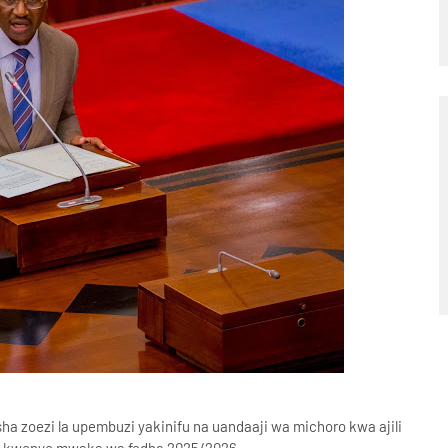
ha zoezi la upembuzi yakinifu na uandaaji wa michoro kwa ajili