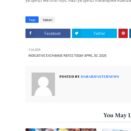
ya ujenzi wa ofisi hiyo. Kazi ya ujenzi inatarajiwa ku
Tags
habari
Facebook
Twitter
OLDER
INDICATIVE EXCHANGE RATES TODAY APRIL 30, 2025
POSTED BY
HABARIFASTERNEWS
You May L