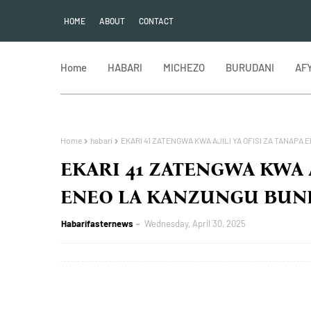
HOME
ABOUT
CONTACT
Home
HABARI
MICHEZO
BURUDANI
AF
Home
habari
EKARI 41 ZATENGWA KWA AJILI YA OFISI ZA TANAP
EKARI 41 ZATENGWA KWA A
ENEO LA KANZUNGU BUN
Habarifasternews
Wednesday, April 30, 2025