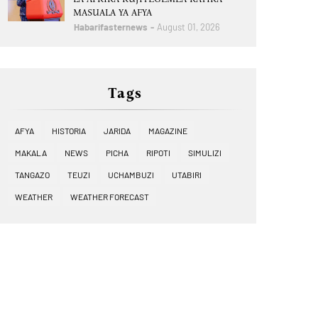
MASUALA YA AFYA
Habarifasternews
August 01, 2026
Tags
AFYA
HISTORIA
JARIDA
MAGAZINE
MAKALA
NEWS
PICHA
RIPOTI
SIMULIZI
TANGAZO
TEUZI
UCHAMBUZI
UTABIRI
WEATHER
WEATHER FORECAST