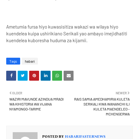
Ametumia fursa hiyo kuwasisitiza wakazi wa wilaya hiyo
kuendelea kuipa ushirikiano Serikali yao ambayo imejidhatiti
kuendelea kuboresha huduma za kijamii.
Tags
habari
OLDER
NEWER
WAZIRI MAVUNDE AZINDUA MRADI
RAIS SAMIA AMEDHAMIRIA KULETA
WA KIHISTORIA WA VIJANA
SERIKALI KWA WANANCHI ILI
NYAMONGO-TARIME
KULETA MAENDELEO -
MCHENGERWA
POSTED BY
HABARIFASTERNEWS