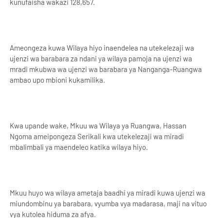
kunufaisha wakazi 128,657.
Ameongeza kuwa Wilaya hiyo inaendelea na utekelezaji wa
ujenzi wa barabara za ndani ya wilaya pamoja na ujenzi wa
mradi mkubwa wa ujenzi wa barabara ya Nanganga-Ruangwa
ambao upo mbioni kukamilika.
Kwa upande wake, Mkuu wa Wilaya ya Ruangwa, Hassan
Ngoma ameipongeza Serikali kwa utekelezaji wa miradi
mbalimbali ya maendeleo katika wilaya hiyo.
Mkuu huyo wa wilaya ametaja baadhi ya miradi kuwa ujenzi wa
miundombinu ya barabara, vyumba vya madarasa, maji na vituo
vya kutolea hiduma za afya.