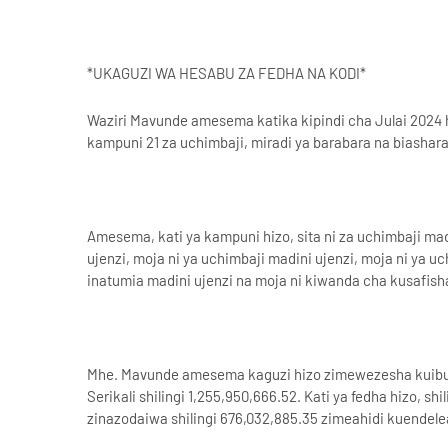
*UKAGUZI WA HESABU ZA FEDHA NA KODI*
Waziri Mavunde amesema katika kipindi cha Julai 2024
kampuni 21 za uchimbaji, miradi ya barabara na biashar
Amesema, kati ya kampuni hizo, sita ni za uchimbaji ma
ujenzi, moja ni ya uchimbaji madini ujenzi, moja ni ya 
inatumia madini ujenzi na moja ni kiwanda cha kusafis
Mhe. Mavunde amesema kaguzi hizo zimewezesha kuibua
Serikali shilingi 1,255,950,666.52. Kati ya fedha hizo, s
zinazodaiwa shilingi 676,032,885.35 zimeahidi kuendel