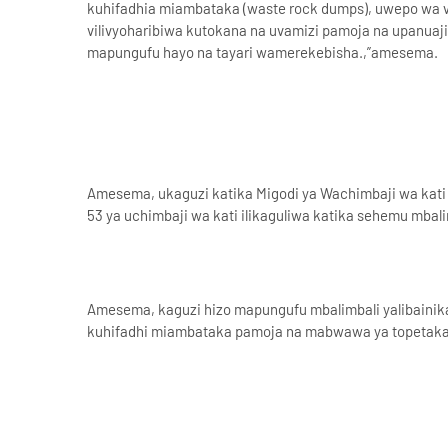
kuhifadhia miambataka (waste rock dumps), uwepo wa vis
vilivyoharibiwa kutokana na uvamizi pamoja na upanuaj
mapungufu hayo na tayari wamerekebisha.,”amesema.
Amesema, ukaguzi katika Migodi ya Wachimbaji wa kati k
53 ya uchimbaji wa kati ilikaguliwa katika sehemu mbali
Amesema, kaguzi hizo mapungufu mbalimbali yalibainik
kuhifadhi miambataka pamoja na mabwawa ya topetak