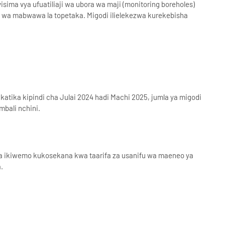
ima vya ufuatiliaji wa ubora wa maji (monitoring boreholes)
i wa mabwawa la topetaka. Migodi ilielekezwa kurekebisha
atika kipindi cha Julai 2024 hadi Machi 2025, jumla ya migodi
mbali nchini.
a ikiwemo kukosekana kwa taarifa za usanifu wa maeneo ya
a.