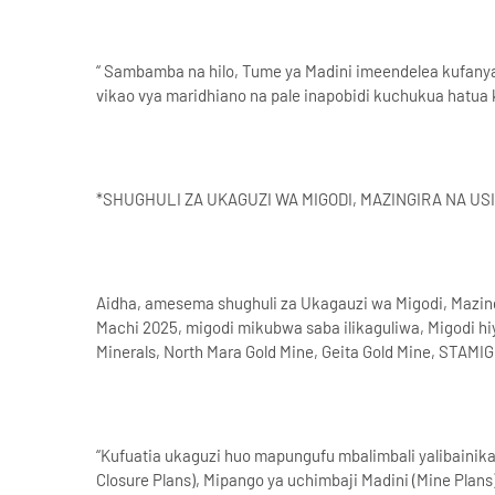
“ Sambamba na hilo, Tume ya Madini imeendelea kufanya j
vikao vya maridhiano na pale inapobidi kuchukua hatua
*SHUGHULI ZA UKAGUZI WA MIGODI, MAZINGIRA NA US
Aidha, amesema shughuli za Ukagauzi wa Migodi, Mazingi
Machi 2025, migodi mikubwa saba ilikaguliwa, Migodi hiy
Minerals, North Mara Gold Mine, Geita Gold Mine, STAMI
“Kufuatia ukaguzi huo mapungufu mbalimbali yalibaini
Closure Plans), Mipango ya uchimbaji Madini (Mine Pla