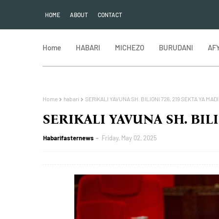
HOME
ABOUT
CONTACT
Home
HABARI
MICHEZO
BURUDANI
AF
Home
habari
SERIKALI YAVUNA SH. BILIONI 726, 219 SEKTA YA MADI
SERIKALI YAVUNA SH. BILI
Habarifasternews
Friday, May 02, 2025