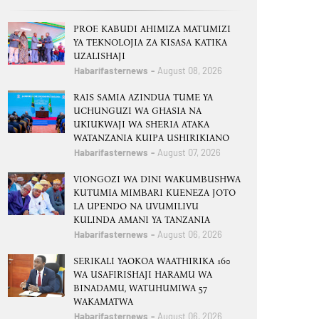
PROF. KABUDI AHIMIZA MATUMIZI
YA TEKNOLOJIA ZA KISASA KATIKA
UZALISHAJI
Habarifasternews
August 08, 2026
RAIS SAMIA AZINDUA TUME YA
UCHUNGUZI WA GHASIA NA
UKIUKWAJI WA SHERIA ATAKA
WATANZANIA KUIPA USHIRIKIANO
Habarifasternews
August 07, 2026
VIONGOZI WA DINI WAKUMBUSHWA
KUTUMIA MIMBARI KUENEZA JOTO
LA UPENDO NA UVUMILIVU
KULINDA AMANI YA TANZANIA
Habarifasternews
August 06, 2026
SERIKALI YAOKOA WAATHIRIKA 160
WA USAFIRISHAJI HARAMU WA
BINADAMU, WATUHUMIWA 57
WAKAMATWA
Habarifasternews
August 06, 2026