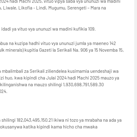
024 hadi Machi 2025, vituo vipya saba vya ununuzi wa madini
 Liwale, Likofia - Lindi, Mugumu, Serengeti – Mara na
adi ya vituo vya ununuzi wa madini kufikia 109.
bua na kuzipa hadhi vituo vya ununuzi jumla ya maeneo 142
 minerals) kupitia Gazeti la Serikali Na. 906 ya 15 Novemba 15,
balimbali za Serikali ziliendelea kusimamia uendeshaji wa
zi huo, kwa kipindi cha Julai 2024 hadi Machi 2025 mauzo ya
ikilinganishwa na mauzo shilingi 1,930,698,791,589.30
2024.
shilingi 182,043,495,150.21 ikiwa ni tozo ya mrabaha na ada ya
ilizokusanywa katika kipindi kama hicho cha mwaka