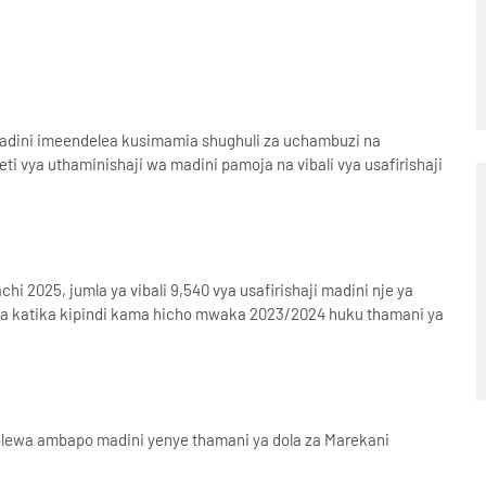
ini imeendelea kusimamia shughuli za uchambuzi na
ti vya uthaminishaji wa madini pamoja na vibali vya usafirishaji
i 2025, jumla ya vibali 9,540 vya usafirishaji madini nje ya
olewa katika kipindi kama hicho mwaka 2023/2024 huku thamani ya
ilitolewa ambapo madini yenye thamani ya dola za Marekani