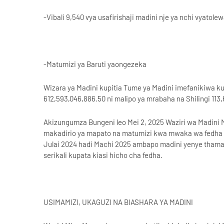
-Vibali 9,540 vya usafirishaji madini nje ya nchi vyatole
-Matumizi ya Baruti yaongezeka
Wizara ya Madini kupitia Tume ya Madini imefanikiwa kuk
612,593,046,886.50 ni malipo ya mrabaha na Shilingi 113,
Akizungumza Bungeni leo Mei 2, 2025 Waziri wa Madini
makadirio ya mapato na matumizi kwa mwaka wa fedha 
Julai 2024 hadi Machi 2025 ambapo madini yenye thamani
serikali kupata kiasi hicho cha fedha.
USIMAMIZI, UKAGUZI NA BIASHARA YA MADINI