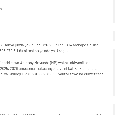
wa
usanya jumla ya Shilingi 726,219,317,398.14 ambapo Shilingi
626,270,511.64 ni malipo ya ada ya Ukaguzi.
 Mheshimiwa Anthony Mavunde (MB) wakati akiwasilisha
2025/2026 amesema makusanyo hayo ni katika kipindi cha
 ya Shilingi 11,376,270,882,758.50 yalizalishwa na kuiwezesha