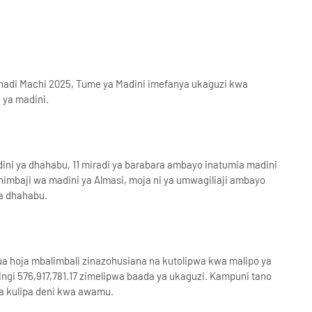
 hadi Machi 2025, Tume ya Madini imefanya ukaguzi kwa
a ya madini.
dini ya dhahabu, 11 miradi ya barabara ambayo inatumia madini
uchimbaji wa madini ya Almasi, moja ni ya umwagiliaji ambayo
ha dhahabu.
 hoja mbalimbali zinazohusiana na kutolipwa kwa malipo ya
hilingi 576,917,781.17 zimelipwa baada ya ukaguzi. Kampuni tano
ea kulipa deni kwa awamu.