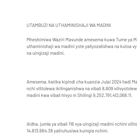
UTAMBUZI NA UTHAMINISHAJI WA MADINI
Mheshimiwa Waziri Mavunde amesema kuwa Tume ya Mad
uthaminishaji wa madini yote yaliyozalishwa na kutoa vye
na uingizaji madini.
Amesema, katika kipindi cha kuanzia Julai 2024 hadi Mach
nchi vilitolewa ikilinganishwa na vibali 8,809 vilivyot
madini kwa vibali hivyo ni Shilingi 9,252,791,412,068.11.
Aidha, jumla ya vibali 116 vya uingizaji madini nchini v
14,813,664.38 yaliruhusiwa kuingia nchini.