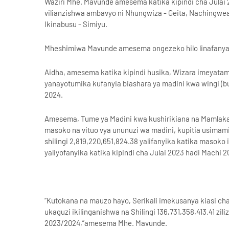
Waziri Mhe. Mavunde amesema katika kipindi cha Julai 2
vilianzishwa ambavyo ni Nhungwiza - Geita, Nachingwea,
Ikinabusu - Simiyu.
Mheshimiwa Mavunde amesema ongezeko hilo linafanya id
Aidha, amesema katika kipindi husika, Wizara imeyatam
yanayotumika kufanyia biashara ya madini kwa wingi (bulk
2024.
Amesema, Tume ya Madini kwa kushirikiana na Mamlaka m
masoko na vituo vya ununuzi wa madini, kupitia usimami
shilingi 2,819,220,651,824.38 yalifanyika katika masoko 
yaliyofanyika katika kipindi cha Julai 2023 hadi Machi 
“Kutokana na mauzo hayo, Serikali imekusanya kiasi cha 
ukaguzi ikilinganishwa na Shilingi 136,731,358,413.41 z
2023/2024,”amesema Mhe. Mavunde.