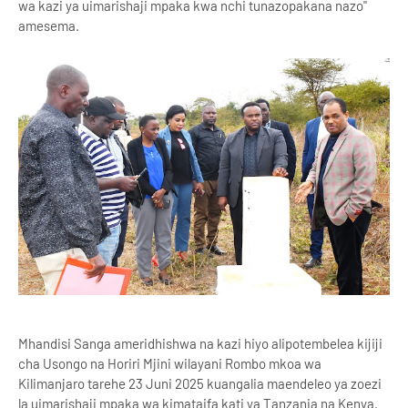
wa kazi ya uimarishaji mpaka kwa nchi tunazopakana nazo"
amesema.
Mhandisi Sanga ameridhishwa na kazi hiyo alipotembelea kijiji
cha Usongo na Horiri Mjini wilayani Rombo mkoa wa
Kilimanjaro tarehe 23 Juni 2025 kuangalia maendeleo ya zoezi
la uimarishaji mpaka wa kimataifa kati ya Tanzania na Kenya.