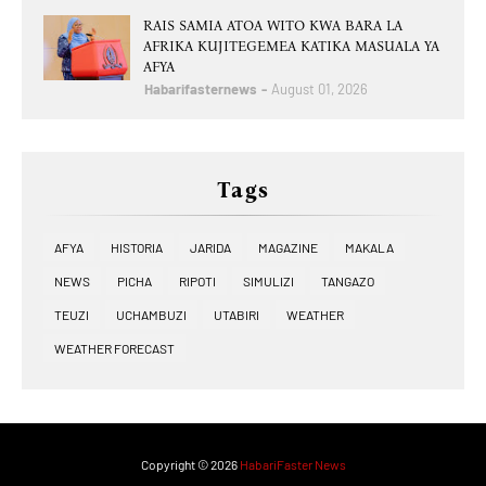
RAIS SAMIA ATOA WITO KWA BARA LA
AFRIKA KUJITEGEMEA KATIKA MASUALA YA
AFYA
Habarifasternews
August 01, 2026
Tags
AFYA
HISTORIA
JARIDA
MAGAZINE
MAKALA
NEWS
PICHA
RIPOTI
SIMULIZI
TANGAZO
TEUZI
UCHAMBUZI
UTABIRI
WEATHER
WEATHER FORECAST
Copyright ©
2026
HabariFaster News