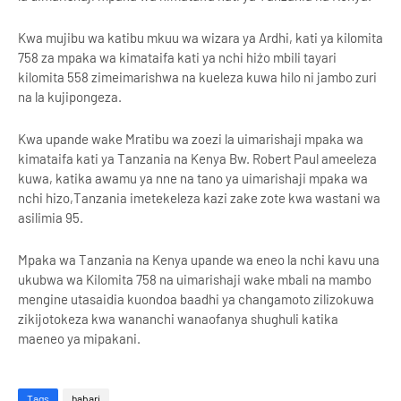
Kwa mujibu wa katibu mkuu wa wizara ya Ardhi, kati ya kilomita
758 za mpaka wa kimataifa kati ya nchi hiźo mbili tayari
kilomita 558 zimeimarishwa na kueleza kuwa hilo ni jambo zuri
na la kujipongeza.
Kwa upande wake Mratibu wa zoezi la uimarishaji mpaka wa
kimataifa kati ya Tanzania na Kenya Bw. Robert Paul ameeleza
kuwa, katika awamu ya nne na tano ya uimarishaji mpaka wa
nchi hizo,Tanzania imetekeleza kazi zake zote kwa wastani wa
asilimia 95.
Mpaka wa Tanzania na Kenya upande wa eneo la nchi kavu una
ukubwa wa Kilomita 758 na uimarishaji wake mbali na mambo
mengine utasaidia kuondoa baadhi ya changamoto zilizokuwa
zikijotokeza kwa wananchi wanaofanya shughuli katika
maeneo ya mipakani.
Tags
habari