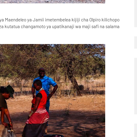
ya Maendeleo ya Jamii imetembelea kijiji cha Olpiro kilichopo
za kutatua changamoto ya upatikanaji wa maji safi na salama