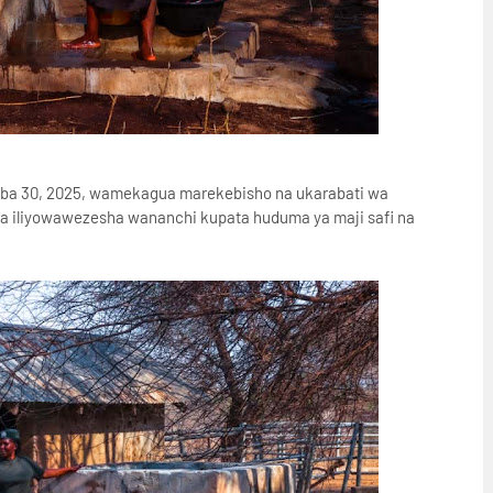
mba 30, 2025, wamekagua marekebisho na ukarabati wa
atua iliyowawezesha wananchi kupata huduma ya maji safi na