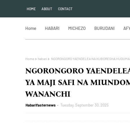
HOME
ABOUT
CONTACT
Home
HABARI
MICHEZO
BURUDANI
AF
Home
habari
NGORONGORO YAENDELEA NA KUBORESHA HUDUMA YA
NGORONGORO YAENDELE
YA MAJI SAFI NA MIUNDO
WANANCHI
Habarifasternews
Tuesday, September 30, 2025