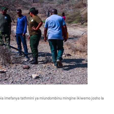
ia imefanya tathmini ya miundombinu mingine ikiwemo josho la