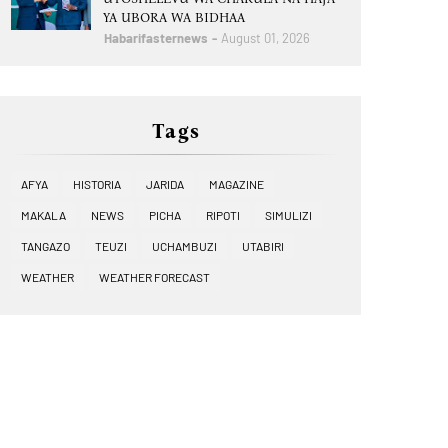
YA UBORA WA BIDHAA
Habarifasternews
August 01, 2026
Tags
AFYA
HISTORIA
JARIDA
MAGAZINE
MAKALA
NEWS
PICHA
RIPOTI
SIMULIZI
TANGAZO
TEUZI
UCHAMBUZI
UTABIRI
WEATHER
WEATHER FORECAST