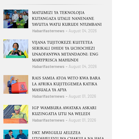
MATUMIZI YA TEKNOLOJIA
KUTANGAZA UTALII NANENANE
YAVUTIA WATU KURUDI NYUMBANI
Habarifasternews
August 04, 2026
VIJANA TUJITOKEZE KUITETEA
SERIKALI DHIDI YA UCHOCHEZI
UNAOFANYWA MITANDAONI: ENG
MARYPRISCA MAHUNDI
Habarifasternews
August 04, 2026
RAIS SAMIA ATOA WITO KWA BARA
LA AFRIKA KUJITEGEMEA KATIKA
MASUALA YA AFYA
Habarifasternews
August 01, 2026
IGP WAMBURA AWATAKA ASKARI
KUZINGATIA UTU NA WELEDI
Habarifasternews
August 01, 2026
DKT. MWIGULU AELEZEA
UTOSHELEVU WA CHAKULA NA HAJA