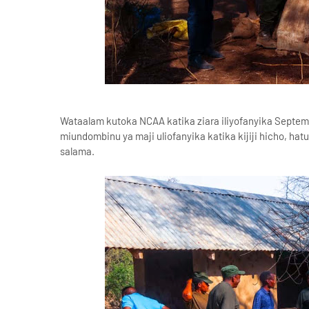
Wataalam kutoka NCAA katika ziara iliyofanyika Septe
miundombinu ya maji uliofanyika katika kijiji hicho, h
salama.