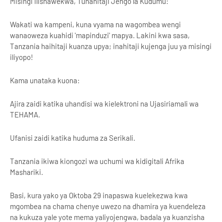
Misingi Ilishawekwa, Tunahitaji Jengo la Kudumu:
Wakati wa kampeni, kuna vyama na wagombea wengi
wanaoweza kuahidi 'mapinduzi' mapya. Lakini kwa sasa,
Tanzania haihitaji kuanza upya; inahitaji kujenga juu ya misingi
iliyopo!
Kama unataka kuona:
Ajira zaidi katika uhandisi wa kielektroni na Ujasiriamali wa
TEHAMA.
Ufanisi zaidi katika huduma za Serikali.
Tanzania ikiwa kiongozi wa uchumi wa kidigitali Afrika
Mashariki.
Basi, kura yako ya Oktoba 29 inapaswa kuelekezwa kwa
mgombea na chama chenye uwezo na dhamira ya kuendeleza
na kukuza yale yote mema yaliyojengwa, badala ya kuanzisha