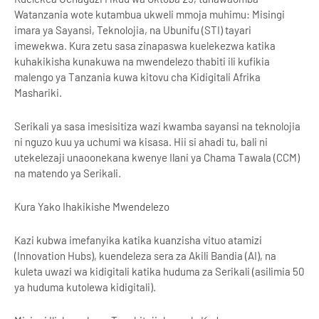
Watanzania wote kutambua ukweli mmoja muhimu: Misingi
imara ya Sayansi, Teknolojia, na Ubunifu (STI) tayari
imewekwa. Kura zetu sasa zinapaswa kuelekezwa katika
kuhakikisha kunakuwa na mwendelezo thabiti ili kufikia
malengo ya Tanzania kuwa kitovu cha Kidigitali Afrika
Mashariki.
Serikali ya sasa imesisitiza wazi kwamba sayansi na teknolojia
ni nguzo kuu ya uchumi wa kisasa. Hii si ahadi tu, bali ni
utekelezaji unaoonekana kwenye Ilani ya Chama Tawala (CCM)
na matendo ya Serikali.
Kura Yako Ihakikishe Mwendelezo
Kazi kubwa imefanyika katika kuanzisha vituo atamizi
(Innovation Hubs), kuendeleza sera za Akili Bandia (AI), na
kuleta uwazi wa kidigitali katika huduma za Serikali (asilimia 50
ya huduma kutolewa kidigitali).