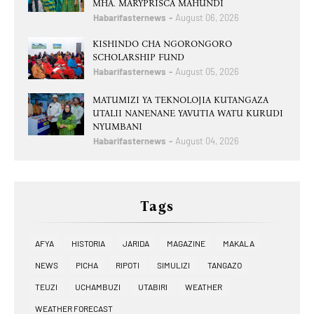
MHA. MARYPRISCA MAHUNDI
Habarifasternews
August 06, 2026
KISHINDO CHA NGORONGORO
SCHOLARSHIP FUND
Habarifasternews
August 05, 2026
MATUMIZI YA TEKNOLOJIA KUTANGAZA
UTALII NANENANE YAVUTIA WATU KURUDI
NYUMBANI
Habarifasternews
August 04, 2026
Tags
AFYA
HISTORIA
JARIDA
MAGAZINE
MAKALA
NEWS
PICHA
RIPOTI
SIMULIZI
TANGAZO
TEUZI
UCHAMBUZI
UTABIRI
WEATHER
WEATHER FORECAST