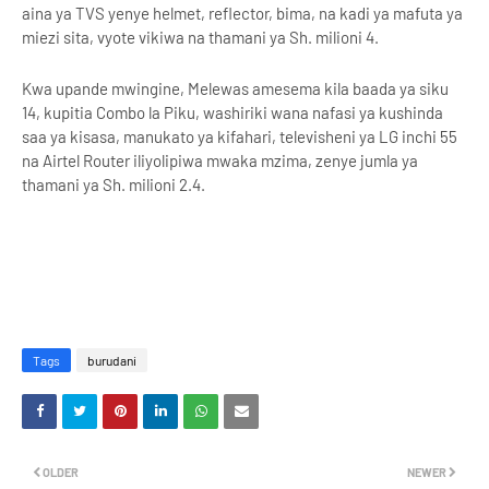
aina ya TVS yenye helmet, reflector, bima, na kadi ya mafuta ya
miezi sita, vyote vikiwa na thamani ya Sh. milioni 4.
Kwa upande mwingine, Melewas amesema kila baada ya siku
14, kupitia Combo la Piku, washiriki wana nafasi ya kushinda
saa ya kisasa, manukato ya kifahari, televisheni ya LG inchi 55
na Airtel Router iliyolipiwa mwaka mzima, zenye jumla ya
thamani ya Sh. milioni 2.4.
Tags
burudani
OLDER
NEWER