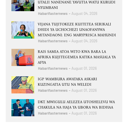
UTALII NANENANE YAVUTIA WATU KURUDI
NYUMBANI
Habarifasternews
August 04, 2026
VIJANA TUJITOKEZE KUITETEA SERIKALI
DHIDI YA UCHOCHEZI UNAOFANYWA
MITANDAONI: ENG MARYPRISCA MAHUNDI
Habarifasternews
August 04, 2026
RAIS SAMIA ATOA WITO KWA BARA LA
AFRIKA KUJITEGEMEA KATIKA MASUALA YA
AFYA
Habarifasternews
August 01, 2026
IGP WAMBURA AWATAKA ASKARI
KUZINGATIA UTU NA WELEDI
Habarifasternews
August 01, 2026
DKT. MWIGULU AELEZEA UTOSHELEVU WA
CHAKULA NA HAJA YA UBORA WA BIDHAA
Habarifasternews
August 01, 2026