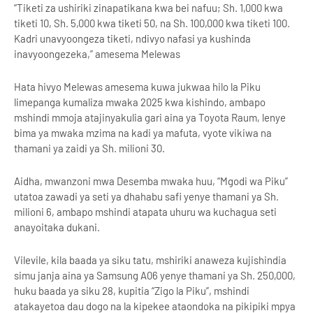
“Tiketi za ushiriki zinapatikana kwa bei nafuu; Sh. 1,000 kwa
tiketi 10, Sh. 5,000 kwa tiketi 50, na Sh. 100,000 kwa tiketi 100.
Kadri unavyoongeza tiketi, ndivyo nafasi ya kushinda
inavyoongezeka,” amesema Melewas
Hata hivyo Melewas amesema kuwa jukwaa hilo la Piku
limepanga kumaliza mwaka 2025 kwa kishindo, ambapo
mshindi mmoja atajinyakulia gari aina ya Toyota Raum, lenye
bima ya mwaka mzima na kadi ya mafuta, vyote vikiwa na
thamani ya zaidi ya Sh. milioni 30.
Aidha, mwanzoni mwa Desemba mwaka huu, “Mgodi wa Piku”
utatoa zawadi ya seti ya dhahabu safi yenye thamani ya Sh.
milioni 6, ambapo mshindi atapata uhuru wa kuchagua seti
anayoitaka dukani.
Vilevile, kila baada ya siku tatu, mshiriki anaweza kujishindia
simu janja aina ya Samsung A06 yenye thamani ya Sh. 250,000,
huku baada ya siku 28, kupitia “Zigo la Piku”, mshindi
atakayetoa dau dogo na la kipekee ataondoka na pikipiki mpya