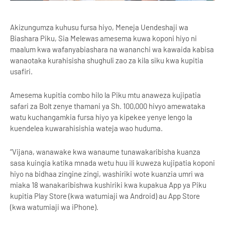
Akizungumza kuhusu fursa hiyo, Meneja Uendeshaji wa
Biashara Piku, Sia Melewas amesema kuwa koponi hiyo ni
maalum kwa wafanyabiashara na wananchi wa kawaida kabisa
wanaotaka kurahisisha shughuli zao za kila siku kwa kupitia
usafiri.
Amesema kupitia combo hilo la Piku mtu anaweza kujipatia
safari za Bolt zenye thamani ya Sh. 100,000 hivyo amewataka
watu kuchangamkia fursa hiyo ya kipekee yenye lengo la
kuendelea kuwarahisishia wateja wao huduma.
“Vijana, wanawake kwa wanaume tunawakaribisha kuanza
sasa kuingia katika mnada wetu huu ili kuweza kujipatia koponi
hiyo na bidhaa zingine zingi, washiriki wote kuanzia umri wa
miaka 18 wanakaribishwa kushiriki kwa kupakua App ya Piku
kupitia Play Store (kwa watumiaji wa Android) au App Store
(kwa watumiaji wa iPhone).