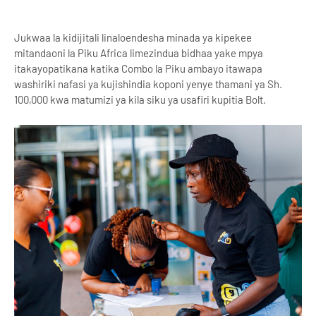
Jukwaa la kidijitali linaloendesha minada ya kipekee
mitandaoni la Piku Africa limezindua bidhaa yake mpya
itakayopatikana katika Combo la Piku ambayo itawapa
washiriki nafasi ya kujishindia koponi yenye thamani ya Sh.
100,000 kwa matumizi ya kila siku ya usafiri kupitia Bolt.