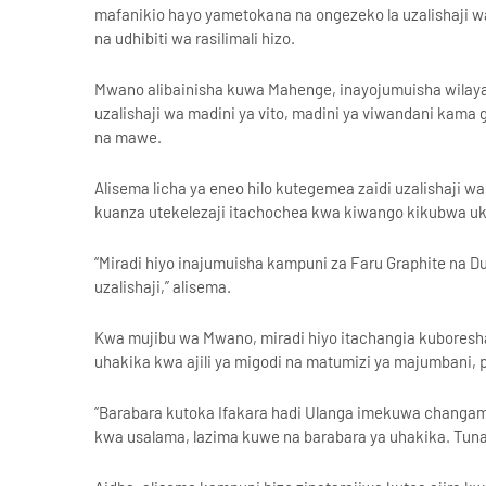
mafanikio hayo yametokana na ongezeko la uzalishaji w
na udhibiti wa rasilimali hizo.
Mwano alibainisha kuwa Mahenge, inayojumuisha wilaya 
uzalishaji wa madini ya vito, madini ya viwandani kama
na mawe.
Alisema licha ya eneo hilo kutegemea zaidi uzalishaji w
kuanza utekelezaji itachochea kwa kiwango kikubwa u
“Miradi hiyo inajumuisha kampuni za Faru Graphite na D
uzalishaji,” alisema.
Kwa mujibu wa Mwano, miradi hiyo itachangia kubore
uhakika kwa ajili ya migodi na matumizi ya majumbani, 
“Barabara kutoka Ifakara hadi Ulanga imekuwa changam
kwa usalama, lazima kuwe na barabara ya uhakika. Tuna