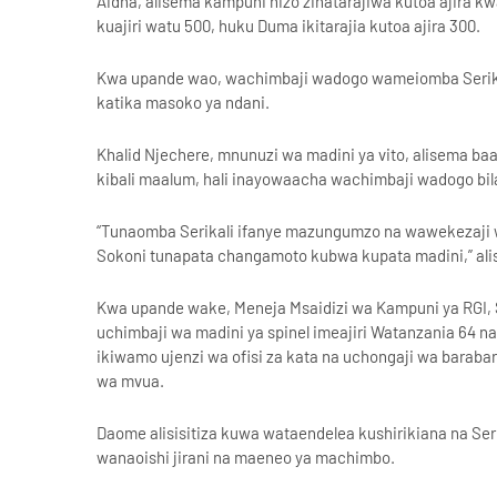
Aidha, alisema kampuni hizo zinatarajiwa kutoa ajira k
kuajiri watu 500, huku Duma ikitarajia kutoa ajira 300.
Kwa upande wao, wachimbaji wadogo wameiomba Serikal
katika masoko ya ndani.
Khalid Njechere, mnunuzi wa madini ya vito, alisema b
kibali maalum, hali inayowaacha wachimbaji wadogo bila
“Tunaomba Serikali ifanye mazungumzo na wawekezaji w
Sokoni tunapata changamoto kubwa kupata madini,” al
Kwa upande wake, Meneja Msaidizi wa Kampuni ya RGI, S
uchimbaji wa madini ya spinel imeajiri Watanzania 64 na
ikiwamo ujenzi wa ofisi za kata na uchongaji wa barab
wa mvua.
Daome alisisitiza kuwa wataendelea kushirikiana na Ser
wanaoishi jirani na maeneo ya machimbo.