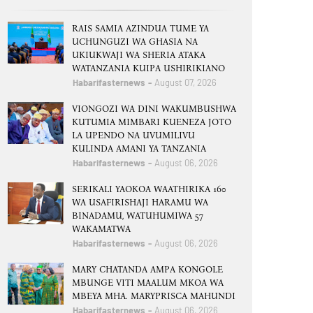
RAIS SAMIA AZINDUA TUME YA
UCHUNGUZI WA GHASIA NA
UKIUKWAJI WA SHERIA ATAKA
WATANZANIA KUIPA USHIRIKIANO
Habarifasternews
August 07, 2026
VIONGOZI WA DINI WAKUMBUSHWA
KUTUMIA MIMBARI KUENEZA JOTO
LA UPENDO NA UVUMILIVU
KULINDA AMANI YA TANZANIA
Habarifasternews
August 06, 2026
SERIKALI YAOKOA WAATHIRIKA 160
WA USAFIRISHAJI HARAMU WA
BINADAMU, WATUHUMIWA 57
WAKAMATWA
Habarifasternews
August 06, 2026
MARY CHATANDA AMPA KONGOLE
MBUNGE VITI MAALUM MKOA WA
MBEYA MHA. MARYPRISCA MAHUNDI
Habarifasternews
August 06, 2026