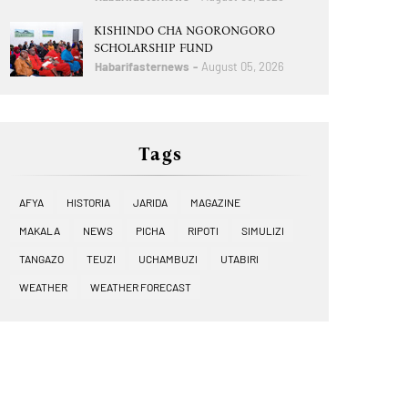
KISHINDO CHA NGORONGORO
SCHOLARSHIP FUND
Habarifasternews
August 05, 2026
Tags
AFYA
HISTORIA
JARIDA
MAGAZINE
MAKALA
NEWS
PICHA
RIPOTI
SIMULIZI
TANGAZO
TEUZI
UCHAMBUZI
UTABIRI
WEATHER
WEATHER FORECAST