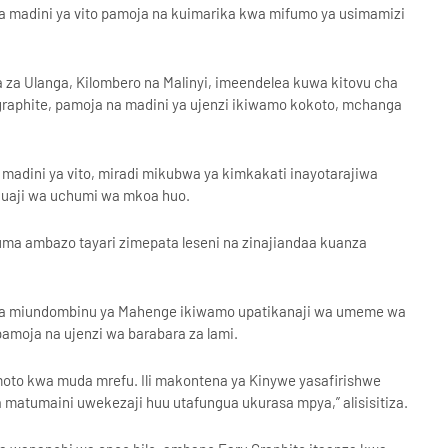
a madini ya vito pamoja na kuimarika kwa mifumo ya usimamizi
za Ulanga, Kilombero na Malinyi, imeendelea kuwa kitovu cha
 graphite, pamoja na madini ya ujenzi ikiwamo kokoto, mchanga
a madini ya vito, miradi mikubwa ya kimkakati inayotarajiwa
kuaji wa uchumi wa mkoa huo.
uma ambazo tayari zimepata leseni na zinajiandaa kuanza
sha miundombinu ya Mahenge ikiwamo upatikanaji wa umeme wa
pamoja na ujenzi wa barabara za lami.
oto kwa muda mrefu. Ili makontena ya Kinywe yasafirishwe
 matumaini uwekezaji huu utafungua ukurasa mpya,” alisisitiza.