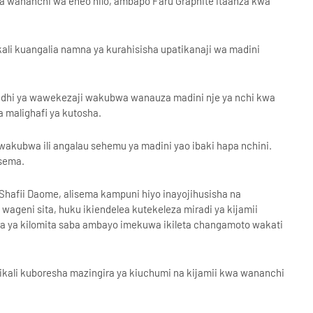
wa wananchi wa eneo hilo, ambapo Faru Graphite itaanza kwa
i kuangalia namna ya kurahisisha upatikanaji wa madini
aadhi ya wawekezaji wakubwa wanauza madini nje ya nchi kwa
 malighafi ya kutosha.
akubwa ili angalau sehemu ya madini yao ibaki hapa nchini.
isema.
hafii Daome, alisema kampuni hiyo inayojihusisha na
 wageni sita, huku ikiendelea kutekeleza miradi ya kijamii
ara ya kilomita saba ambayo imekuwa ikileta changamoto wakati
ikali kuboresha mazingira ya kiuchumi na kijamii kwa wananchi