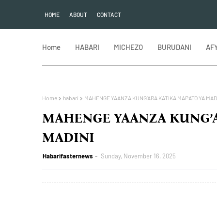
HOME
ABOUT
CONTACT
Home
HABARI
MICHEZO
BURUDANI
AF
Home
habari
MAHENGE YAANZA KUNG’ARA KATIKA MAPATO YA MAD
MAHENGE YAANZA KUNG’A
MADINI
Habarifasternews
Sunday, November 16, 2025