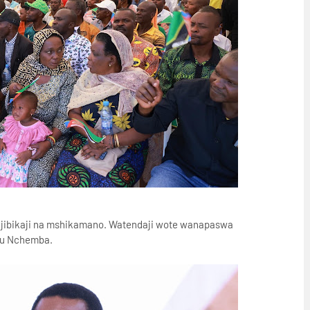
 uwajibikaji na mshikamano. Watendaji wote wanapaswa
ulu Nchemba.