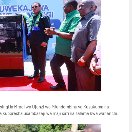
singi la Mradi wa Ujenzi wa Miundombinu ya Kusukuma na
a kuboresha usambazaji wa maji safi na salama kwa wananchi.