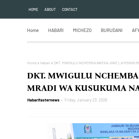
HOME
ABOUT
CONTACT
Home
HABARI
MICHEZO
BURUDANI
AF
Home
habari
DKT. MWIGULU NCHEMBA AWEKA JIWE LA MSINGI M
DKT. MWIGULU NCHEMBA 
MRADI WA KUSUKUMA NA
Habarifasternews
Friday, January 23, 2026