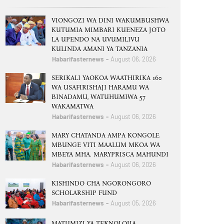
VIONGOZI WA DINI WAKUMBUSHWA
KUTUMIA MIMBARI KUENEZA JOTO
LA UPENDO NA UVUMILIVU
KULINDA AMANI YA TANZANIA
Habarifasternews
August 06, 2026
SERIKALI YAOKOA WAATHIRIKA 160
WA USAFIRISHAJI HARAMU WA
BINADAMU, WATUHUMIWA 57
WAKAMATWA
Habarifasternews
August 06, 2026
MARY CHATANDA AMPA KONGOLE
MBUNGE VITI MAALUM MKOA WA
MBEYA MHA. MARYPRISCA MAHUNDI
Habarifasternews
August 06, 2026
KISHINDO CHA NGORONGORO
SCHOLARSHIP FUND
Habarifasternews
August 05, 2026
MATUMIZI YA TEKNOLOJIA