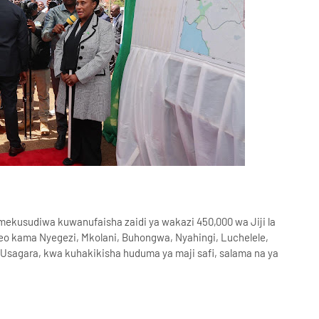
 umekusudiwa kuwanufaisha zaidi ya wakazi 450,000 wa Jiji la
o kama Nyegezi, Mkolani, Buhongwa, Nyahingi, Luchelele,
a Usagara, kwa kuhakikisha huduma ya maji safi, salama na ya