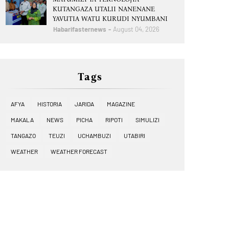
KUTANGAZA UTALII NANENANE
YAVUTIA WATU KURUDI NYUMBANI
Habarifasternews
August 04, 2026
Tags
AFYA
HISTORIA
JARIDA
MAGAZINE
MAKALA
NEWS
PICHA
RIPOTI
SIMULIZI
TANGAZO
TEUZI
UCHAMBUZI
UTABIRI
WEATHER
WEATHER FORECAST