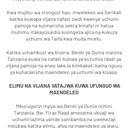
Kwa mujibu wa viongozi hao, mwelekeo wa Serikali
katika kuwapa vijana nafasi zaidi kwenye uchumi
pamoja na kuimarisha sekta binafsi ni hatua
muhimu itakayosaidia kuongeza ajira na kukuza
uchumi wa Taifa kwa muda mrefu.
Katika uchambuzi wa kisera, Benki ya Dunia inaiona
Tanzania kuwa na nafasi kubwa ya kutumia idadi ya
vijana pamoja na eneo lake la kimkakati kama nguvu
ya kuharakisha maendeleo ya uchumi wa kisasa.
ELIMU NA VIJANA VATAJWA KUWA UFUNGUO WA
MAENDELEO
Mkurugenzi mpya wa Benki ya Dunia nchini
Tanzania, Bw. Firas Raad amesema ukuaji wa
uchumi lazima uende sambamba na uwekezaji
mkubwa katika elimu, afya na maendeleo ya watu.