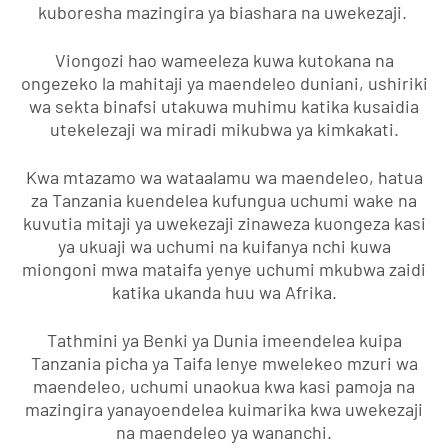
kuboresha mazingira ya biashara na uwekezaji.
Viongozi hao wameeleza kuwa kutokana na
ongezeko la mahitaji ya maendeleo duniani, ushiriki
wa sekta binafsi utakuwa muhimu katika kusaidia
utekelezaji wa miradi mikubwa ya kimkakati.
Kwa mtazamo wa wataalamu wa maendeleo, hatua
za Tanzania kuendelea kufungua uchumi wake na
kuvutia mitaji ya uwekezaji zinaweza kuongeza kasi
ya ukuaji wa uchumi na kuifanya nchi kuwa
miongoni mwa mataifa yenye uchumi mkubwa zaidi
katika ukanda huu wa Afrika.
Tathmini ya Benki ya Dunia imeendelea kuipa
Tanzania picha ya Taifa lenye mwelekeo mzuri wa
maendeleo, uchumi unaokua kwa kasi pamoja na
mazingira yanayoendelea kuimarika kwa uwekezaji
na maendeleo ya wananchi.