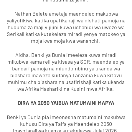
Nathan Belete ametaja maendeleo makubwa
yaliyofikiwa katika upatikanaji wa nishati pamoja na
huduma za maji vijijini kuwa ushahidi wa uwezo wa
Serikali katika kutekeleza miradi yenye matokeo ya
moja kwa moja kwa wananchi.
Aidha, Benki ya Dunia imeeleza kuwa miradi
mikubwa kama reli ya kisasa ya SGR, maendeleo ya
bandari pamoja na miundombinu ya ukanda wa
biashara inaweza kuifanya Tanzania kuwa kitovu
muhimu cha biashara na usafirishaji katika ukanda
wa Afrika Mashariki na Kusini mwa Afrika.
DIRA YA 2050 YAIBUA MATUMAINI MAPYA
Benki ya Dunia pia imeonesha matumaini makubwa
kuhusu Dira ya Taifa ya Maendeleo 2050
inayotarajiwa kuanza kutekelezwa Julai 2026.