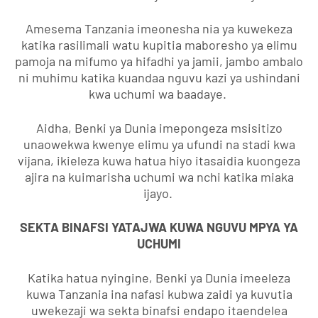
Amesema Tanzania imeonesha nia ya kuwekeza
katika rasilimali watu kupitia maboresho ya elimu
pamoja na mifumo ya hifadhi ya jamii, jambo ambalo
ni muhimu katika kuandaa nguvu kazi ya ushindani
kwa uchumi wa baadaye.
Aidha, Benki ya Dunia imepongeza msisitizo
unaowekwa kwenye elimu ya ufundi na stadi kwa
vijana, ikieleza kuwa hatua hiyo itasaidia kuongeza
ajira na kuimarisha uchumi wa nchi katika miaka
ijayo.
SEKTA BINAFSI YATAJWA KUWA NGUVU MPYA YA
UCHUMI
Katika hatua nyingine, Benki ya Dunia imeeleza
kuwa Tanzania ina nafasi kubwa zaidi ya kuvutia
uwekezaji wa sekta binafsi endapo itaendelea