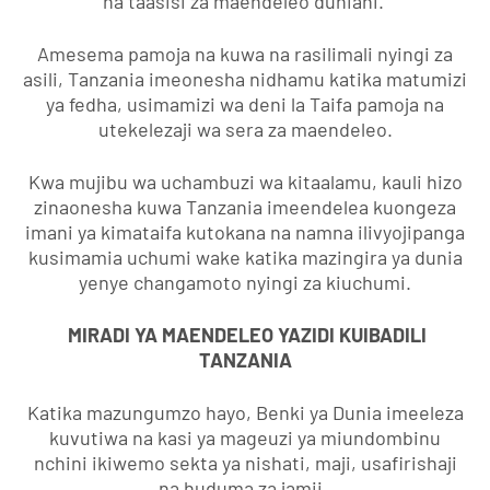
na taasisi za maendeleo duniani.
Amesema pamoja na kuwa na rasilimali nyingi za
asili, Tanzania imeonesha nidhamu katika matumizi
ya fedha, usimamizi wa deni la Taifa pamoja na
utekelezaji wa sera za maendeleo.
Kwa mujibu wa uchambuzi wa kitaalamu, kauli hizo
zinaonesha kuwa Tanzania imeendelea kuongeza
imani ya kimataifa kutokana na namna ilivyojipanga
kusimamia uchumi wake katika mazingira ya dunia
yenye changamoto nyingi za kiuchumi.
MIRADI YA MAENDELEO YAZIDI KUIBADILI
TANZANIA
Katika mazungumzo hayo, Benki ya Dunia imeeleza
kuvutiwa na kasi ya mageuzi ya miundombinu
nchini ikiwemo sekta ya nishati, maji, usafirishaji
na huduma za jamii.