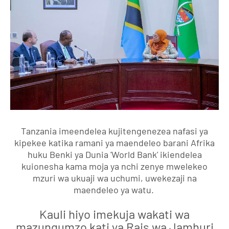
Tanzania imeendelea kujitengenezea nafasi ya
kipekee katika ramani ya maendeleo barani Afrika
huku Benki ya Dunia 'World Bank' ikiendelea
kuionesha kama moja ya nchi zenye mwelekeo
mzuri wa ukuaji wa uchumi, uwekezaji na
maendeleo ya watu.
Kauli hiyo imekuja wakati wa
mazungumzo kati ya Rais wa Jamhuri