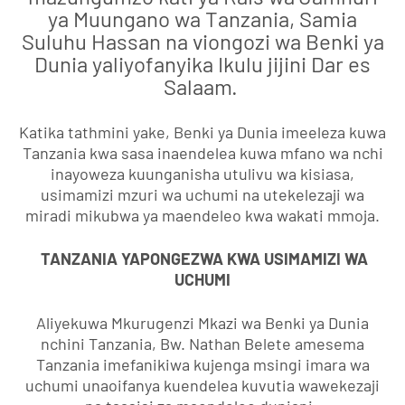
ya Muungano wa Tanzania, Samia
Suluhu Hassan na viongozi wa Benki ya
Dunia yaliyofanyika Ikulu jijini Dar es
Salaam.
Katika tathmini yake, Benki ya Dunia imeeleza kuwa
Tanzania kwa sasa inaendelea kuwa mfano wa nchi
inayoweza kuunganisha utulivu wa kisiasa,
usimamizi mzuri wa uchumi na utekelezaji wa
miradi mikubwa ya maendeleo kwa wakati mmoja.
TANZANIA YAPONGEZWA KWA USIMAMIZI WA
UCHUMI
Aliyekuwa Mkurugenzi Mkazi wa Benki ya Dunia
nchini Tanzania, Bw. Nathan Belete amesema
Tanzania imefanikiwa kujenga msingi imara wa
uchumi unaoifanya kuendelea kuvutia wawekezaji