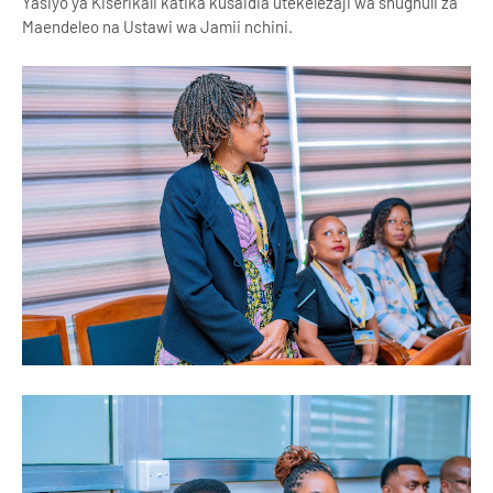
Yasiyo ya Kiserikali katika kusaidia utekelezaji wa shughuli za
Maendeleo na Ustawi wa Jamii nchini.