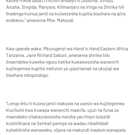
katika Mikoa saba (7) nchini ambayo ni Dodoma, Simiyu,
Arusha, Singida, Manyara, Kilimanjaro na Iringa na Shirika hili
linalenga kuinua jamii na kuiwezesha kupitia biashara na ajira
endelevu.” amesema Mhe. Mahundi
Kwa upande wake, Mkurugenzi wa Hand in Hand Eastern Africa
Tanzania, Jane Richard Sabuni, amesema shirika hilo
linaendelea kuweka nguvu katika kuwawezesha wananchi
kujitegemea kupitia mafunzo ya ujasiriamali na ukuzaji wa
biashara ndogondogo.
“Lengo letu ni kuona jamii inakuwa na uwezo wa kujitegemea
kiuchumi kwa kuwapa wananchi maarifa, ujuzi na fursa za
maendeleo zitakazoboresha maisha yao hivyo tutazidi
kushirikiana na Serikali pamoja na wadau mbalimbali
kuhakikisha wanawake, vijana na makundi maalum wanapata