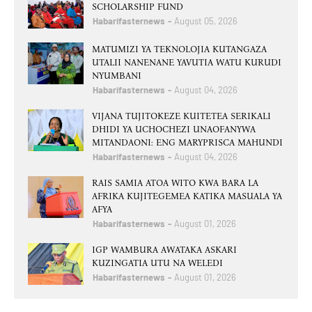
SCHOLARSHIP FUND
Habarifasternews
August 05, 2026
MATUMIZI YA TEKNOLOJIA KUTANGAZA
UTALII NANENANE YAVUTIA WATU KURUDI
NYUMBANI
Habarifasternews
August 04, 2026
VIJANA TUJITOKEZE KUITETEA SERIKALI
DHIDI YA UCHOCHEZI UNAOFANYWA
MITANDAONI: ENG MARYPRISCA MAHUNDI
Habarifasternews
August 04, 2026
RAIS SAMIA ATOA WITO KWA BARA LA
AFRIKA KUJITEGEMEA KATIKA MASUALA YA
AFYA
Habarifasternews
August 01, 2026
IGP WAMBURA AWATAKA ASKARI
KUZINGATIA UTU NA WELEDI
Habarifasternews
August 01, 2026