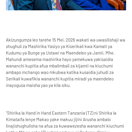
Akizungumza leo tarehe 15 Mei, 2026 wakati wa uwasilishaji wa
shughuli za Mashirika Yasiyo ya Kiserikali kwa Kamati ya
Kudumu ya Bunge ya Ustawi na Maendeleo ya Jamii, Mhe.
Mahundi amesema mashirika hayo yamekuwa yakisaidia
wananchi kupitia afua mbalimbali za kijamii na kiuchumi
ambapo mchango wao mkubwa katika kusaidia juhudi za
Serikali kuwafikia wananchi kupitia miradi ya maendeleo
inayogusa maisha yao ya kila siku.
“Shirika la Hand in Hand Eastern Tanzania (TZ) ni Shirika la
Kimataifa lenye Makao yake makuu jijini Arusha ambalo
linajishughulisha na afua za kuwawezesha wananchi kiuchumi