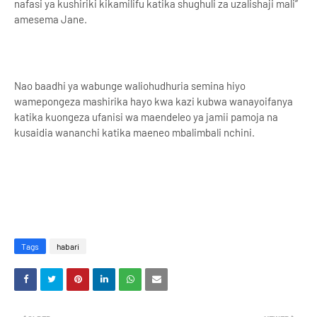
nafasi ya kushiriki kikamilifu katika shughuli za uzalishaji mali”
amesema Jane.
Nao baadhi ya wabunge waliohudhuria semina hiyo
wamepongeza mashirika hayo kwa kazi kubwa wanayoifanya
katika kuongeza ufanisi wa maendeleo ya jamii pamoja na
kusaidia wananchi katika maeneo mbalimbali nchini.
Tags
habari