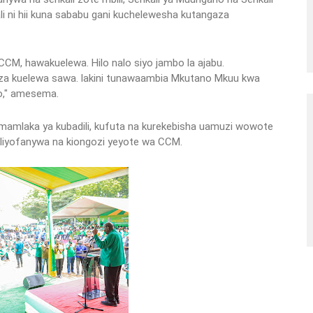
 ni hii kuna sababu gani kuchelewesha kutangaza
, hawakuelewa. Hilo nalo siyo jambo la ajabu.
a kuelewa sawa. lakini tunawaambia Mkutano Mkuu kwa
o," amesema.
mlaka ya kubadili, kufuta na kurekebisha uamuzi wowote
aliyofanywa na kiongozi yeyote wa CCM.