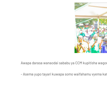
Awapa darasa wanaodai sababu ya CCM kupitisha wago
- Asema yupo tayari kuwapa somo waifahamu vyema k