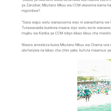
ya Zanzibar, Mkutano Mkuu wa CCM ukasema kama hali
mgombea?.
"Sasa wapo watu wanaosema wao ni wanachama wa CCM
Tutawasaidia kuelewa maana siyo watu wote wanawez
mujibu wa Katiba ya CCM ndiyo kikao kikuu cha mwish
Wasira ameeleza kuwa Mkutano Mkuu wa Chama una ma
uliofanywa na kikao cha chini yake, kufuta maamuzi y