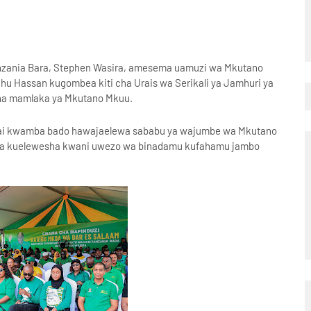
zania Bara, Stephen Wasira, amesema uamuzi wa Mkutano
u Hassan kugombea kiti cha Urais wa Serikali ya Jamhuri ya
 na mamlaka ya Mkutano Mkuu.
ai kwamba bado hawajaelewa sababu ya wajumbe wa Mkutano
ia kuelewesha kwani uwezo wa binadamu kufahamu jambo