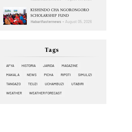
KISHINDO CHA NGORONGORO
SCHOLARSHIP FUND
Habarifasternews
August 05, 2026
Tags
AFYA
HISTORIA
JARIDA
MAGAZINE
MAKALA
NEWS
PICHA
RIPOTI
SIMULIZI
TANGAZO
TEUZI
UCHAMBUZI
UTABIRI
WEATHER
WEATHER FORECAST