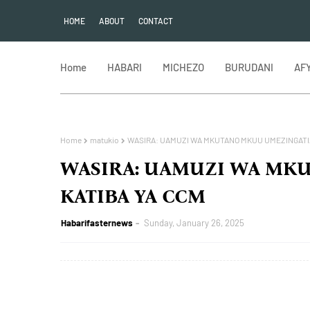
HOME
ABOUT
CONTACT
Home
HABARI
MICHEZO
BURUDANI
AF
Home
matukio
WASIRA: UAMUZI WA MKUTANO MKUU UMEZINGATIA
WASIRA: UAMUZI WA MK
KATIBA YA CCM
Habarifasternews
Sunday, January 26, 2025