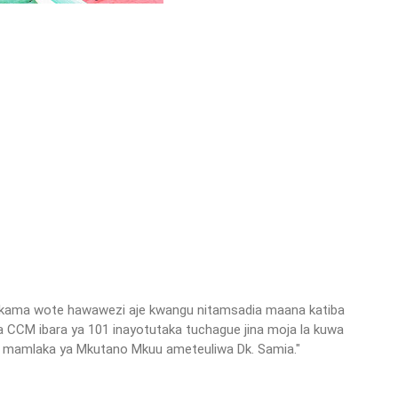
lo kama wote hawawezi aje kwangu nitamsadia maana katiba
a CCM ibara ya 101 inayotutaka tuchague jina moja la kuwa
wa mamlaka ya Mkutano Mkuu ameteuliwa Dk. Samia."