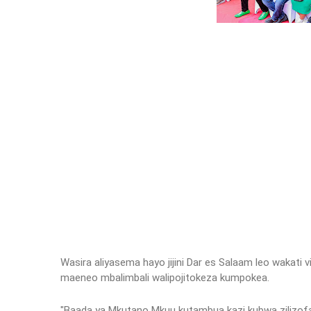
Wasira aliyasema hayo jijini Dar es Salaam leo wakat
maeneo mbalimbali walipojitokeza kumpokea.
"Baada ya Mkutano Mkuu kutambua kazi kubwa zilizofany