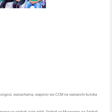
i viongozi, wanachama, wapenzi wa CCM na wananchi kutoka
wa na serikali zote mbili, Serikali ya Muungano na Serikali