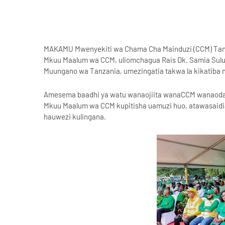
MAKAMU Mwenyekiti wa Chama Cha Mainduzi (CCM) Tan
Mkuu Maalum wa CCM, uliomchagua Rais Dk. Samia Suluh
Muungano wa Tanzania, umezingatia takwa la kikatiba
Amesema baadhi ya watu wanaojiita wanaCCM wanaod
Mkuu Maalum wa CCM kupitisha uamuzi huo, atawasaid
hauwezi kulingana.