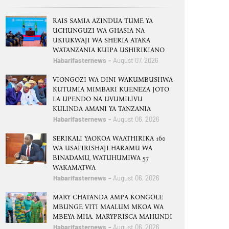
RAIS SAMIA AZINDUA TUME YA
UCHUNGUZI WA GHASIA NA
UKIUKWAJI WA SHERIA ATAKA
WATANZANIA KUIPA USHIRIKIANO
Habarifasternews
August 07, 2026
VIONGOZI WA DINI WAKUMBUSHWA
KUTUMIA MIMBARI KUENEZA JOTO
LA UPENDO NA UVUMILIVU
KULINDA AMANI YA TANZANIA
Habarifasternews
August 06, 2026
SERIKALI YAOKOA WAATHIRIKA 160
WA USAFIRISHAJI HARAMU WA
BINADAMU, WATUHUMIWA 57
WAKAMATWA
Habarifasternews
August 06, 2026
MARY CHATANDA AMPA KONGOLE
MBUNGE VITI MAALUM MKOA WA
MBEYA MHA. MARYPRISCA MAHUNDI
Habarifasternews
August 06, 2026