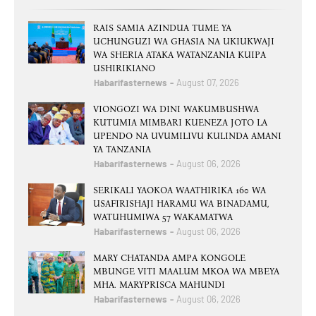
RAIS SAMIA AZINDUA TUME YA
UCHUNGUZI WA GHASIA NA UKIUKWAJI
WA SHERIA ATAKA WATANZANIA KUIPA
USHIRIKIANO
Habarifasternews
August 07, 2026
VIONGOZI WA DINI WAKUMBUSHWA
KUTUMIA MIMBARI KUENEZA JOTO LA
UPENDO NA UVUMILIVU KULINDA AMANI
YA TANZANIA
Habarifasternews
August 06, 2026
SERIKALI YAOKOA WAATHIRIKA 160 WA
USAFIRISHAJI HARAMU WA BINADAMU,
WATUHUMIWA 57 WAKAMATWA
Habarifasternews
August 06, 2026
MARY CHATANDA AMPA KONGOLE
MBUNGE VITI MAALUM MKOA WA MBEYA
MHA. MARYPRISCA MAHUNDI
Habarifasternews
August 06, 2026