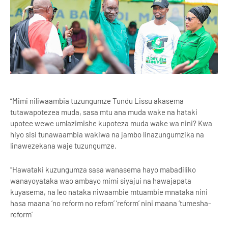
“Mimi niliwaambia tuzungumze Tundu Lissu akasema
tutawapotezea muda, sasa mtu ana muda wake na hataki
upotee wewe umlazimishe kupoteza muda wake wa nini? Kwa
hiyo sisi tunawaambia wakiwa na jambo linazungumzika na
linawezekana waje tuzungumze.
“Hawataki kuzungumza sasa wanasema hayo mabadiliko
wanayoyataka wao ambayo mimi siyajui na hawajapata
kuyasema, na leo nataka niwaambie mtuambie mnataka nini
hasa maana ‘no reform no refom’ ‘reform’ nini maana ‘tumesha-
reform’