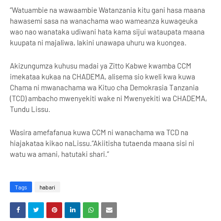
“Watuambie na wawaambie Watanzania kitu gani hasa maana
hawasemi sasa na wanachama wao wameanza kuwageuka
wao nao wanataka udiwani hata kama sijui wataupata maana
kuupata ni majaliwa, lakini unawapa uhuru wa kuongea.
Akizungumza kuhusu madai ya Zitto Kabwe kwamba CCM
imekataa kukaa na CHADEMA, alisema sio kweli kwa kuwa
Chama ni mwanachama wa Kituo cha Demokrasia Tanzania
(TCD) ambacho mwenyekiti wake ni Mwenyekiti wa CHADEMA,
Tundu Lissu.
Wasira amefafanua kuwa CCM ni wanachama wa TCD na
hiajakataa kikao naLissu.“Akiitisha tutaenda maana sisi ni
watu wa amani, hatutaki shari.”
Tags
habari