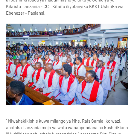
Kikristu Tanzania - CCT Kitaifa iliyofanyika KKKT Ushirika wa
Ebenezer - Pasiansi.
“ Niwahakikishie kuwa milango ya Mhe. Rais Samia iko wazi,
anataka Tanzania moja ya watu wanaopendana na kushirikiana
ili kuifikisha nchi mbele kimaendeleo,” amesema Dkt. Biteko