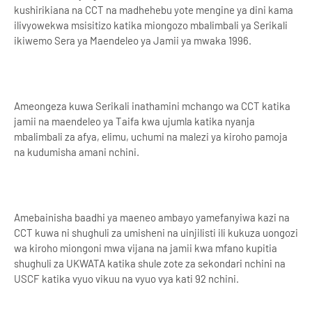
kushirikiana na CCT na madhehebu yote mengine ya dini kama
ilivyowekwa msisitizo katika miongozo mbalimbali ya Serikali
ikiwemo Sera ya Maendeleo ya Jamii ya mwaka 1996.
Ameongeza kuwa Serikali inathamini mchango wa CCT katika
jamii na maendeleo ya Taifa kwa ujumla katika nyanja
mbalimbali za afya, elimu, uchumi na malezi ya kiroho pamoja
na kudumisha amani nchini.
Amebainisha baadhi ya maeneo ambayo yamefanyiwa kazi na
CCT kuwa ni shughuli za umisheni na uinjilisti ili kukuza uongozi
wa kiroho miongoni mwa vijana na jamii kwa mfano kupitia
shughuli za UKWATA katika shule zote za sekondari nchini na
USCF katika vyuo vikuu na vyuo vya kati 92 nchini.