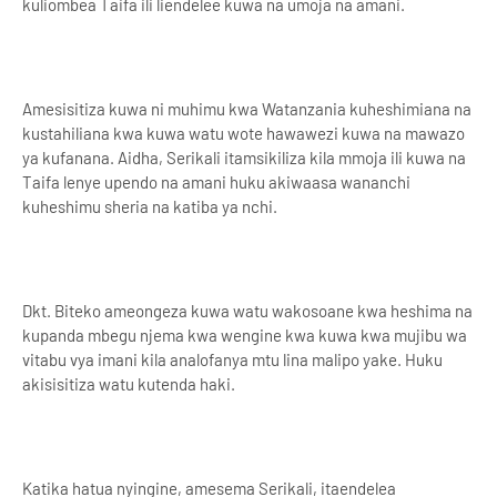
kuliombea Taifa ili liendelee kuwa na umoja na amani.
Amesisitiza kuwa ni muhimu kwa Watanzania kuheshimiana na
kustahiliana kwa kuwa watu wote hawawezi kuwa na mawazo
ya kufanana. Aidha, Serikali itamsikiliza kila mmoja ili kuwa na
Taifa lenye upendo na amani huku akiwaasa wananchi
kuheshimu sheria na katiba ya nchi.
Dkt. Biteko ameongeza kuwa watu wakosoane kwa heshima na
kupanda mbegu njema kwa wengine kwa kuwa kwa mujibu wa
vitabu vya imani kila analofanya mtu lina malipo yake. Huku
akisisitiza watu kutenda haki.
Katika hatua nyingine, amesema Serikali, itaendelea