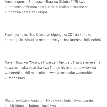
Amezungumzia Uchaguzi Mkuu wa Oktoba 2025 kwa
kuhamasisha Watanzania kushiriki katika mikutano na
kugombea nafasi za uongozi.
Fauka ya hayo, Dkt. Biteko ameipongeza CCT na kuitaka
kutoangalia tofauti za madhehebu yao bali kueneza injili nchini.
Naye, Mkuu wa Mkoa wa Mwanza, Mhe. Said Mtanda amesema
kuwa mamlaka zinatoka kwa Mungu hivyo ametoa wito kwa
wananchi kuzitii mamlaka na wenye mamlaka wanatakiwa
kutenda haki.
Pia, amewataka wananchi Mkoa wake kuishi kwa upendo,
kushirikiana na kufanya kazi kwa bidii.