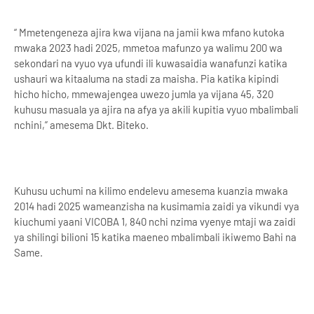
“ Mmetengeneza ajira kwa vijana na jamii kwa mfano kutoka
mwaka 2023 hadi 2025, mmetoa mafunzo ya walimu 200 wa
sekondari na vyuo vya ufundi ili kuwasaidia wanafunzi katika
ushauri wa kitaaluma na stadi za maisha. Pia katika kipindi
hicho hicho, mmewajengea uwezo jumla ya vijana 45, 320
kuhusu masuala ya ajira na afya ya akili kupitia vyuo mbalimbali
nchini,” amesema Dkt. Biteko.
Kuhusu uchumi na kilimo endelevu amesema kuanzia mwaka
2014 hadi 2025 wameanzisha na kusimamia zaidi ya vikundi vya
kiuchumi yaani VICOBA 1, 840 nchi nzima vyenye mtaji wa zaidi
ya shilingi bilioni 15 katika maeneo mbalimbali ikiwemo Bahi na
Same.