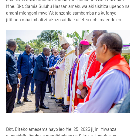
Mhe. Dkt. Samia Suluhu Hassan amekuwa akisisitiza upendo na
amani miongoni mwa Watanzania sambamba na kufanya
jitihada mbalimbali zitakazosaidia kuiletea nchi maendeleo.
Dkt. Biteko amesema hayo leo Mei 25, 2025 jijini Mwanza
aliposhiriki ibada ya maadhimisho ya Siku ya Jumuiya ya