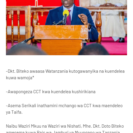
-Dkt. Biteko awaasa Watanzania kutogawanyika na kuendelea
kuwa wamoja*
-Awapongeza CCT kwa kuendelea kushirikiana
-Asema Serikali inathamini mchango wa CCT kwa maendeleo
ya Taifa.
Naibu Waziri Mkuu na Waziri wa Nishati, Mhe. Dkt. Doto Biteko
amesema kuwa Rais wa Jamhuri ya Muungano wa Tanzania,