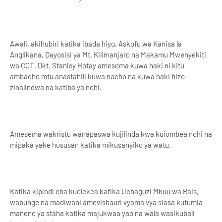
Awali, akihubiri katika ibada hiyo, Askofu wa Kanisa la
Anglikana, Dayosisi ya Mt. Kilimanjaro na Makamu Mwenyekiti
wa CCT, Dkt. Stanley Hotay amesema kuwa haki ni kitu
ambacho mtu anastahili kuwa nacho na kuwa haki hizo
zinalindwa na katiba ya nchi.
Amesema wakristu wanapaswa kujilinda kwa kuiombea nchi na
mipaka yake hususan katika mikusanyiko ya watu.
Katika kipindi cha kuelekea katika Uchaguzi Mkuu wa Rais,
wabunge na madiwani amevishauri vyama vya siasa kutumia
maneno ya staha katika majukwaa yao na wala wasikubali