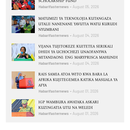
SCHOLARSHIP FUND
Habarifasternews
August 05, 2026
MATUMIZI YA TEKNOLOJIA KUTANGAZA
UTALII NANENANE YAVUTIA WATU KURUDI
NYUMBANI
Habarifasternews
August 04, 2026
VIJANA TUJITOKEZE KUITETEA SERIKALI
DHIDI YA UCHOCHEZI UNAOFANYWA
MITANDAONI: ENG MARYPRISCA MAHUNDI
Habarifasternews
August 04, 2026
RAIS SAMIA ATOA WITO KWA BARA LA
AFRIKA KUJITEGEMEA KATIKA MASUALA YA
AFYA
Habarifasternews
August 01, 2026
IGP WAMBURA AWATAKA ASKARI
KUZINGATIA UTU NA WELEDI
Habarifasternews
August 01, 2026