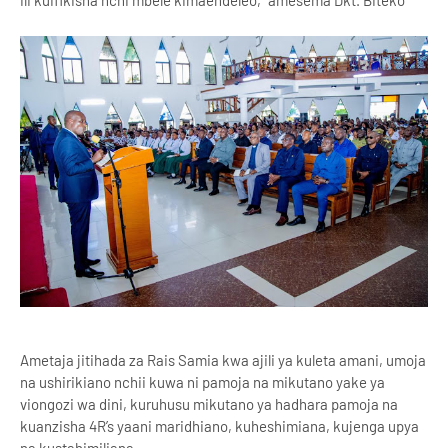
Ametaja jitihada za Rais Samia kwa ajili ya kuleta amani, umoja
na ushirikiano nchii kuwa ni pamoja na mikutano yake ya
viongozi wa dini, kuruhusu mikutano ya hadhara pamoja na
kuanzisha 4R’s yaani maridhiano, kuheshimiana, kujenga upya