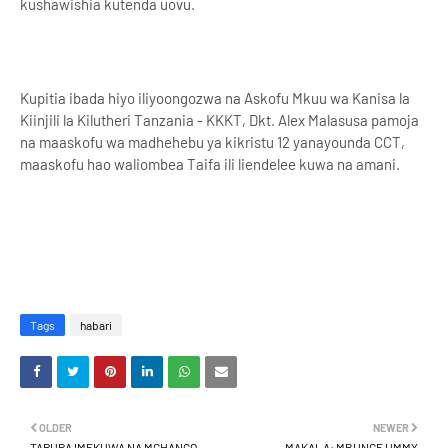
kushawishia kutenda uovu.
Kupitia ibada hiyo iliyoongozwa na Askofu Mkuu wa Kanisa la
Kiinjili la Kilutheri Tanzania - KKKT, Dkt. Alex Malasusa pamoja
na maaskofu wa madhehebu ya kikristu 12 yanayounda CCT,
maaskofu hao waliombea Taifa ili liendelee kuwa na amani.
Tags
habari
OLDER
NEWER
TARURA IMEKUWA NA MCHANGO
MAKALA: MBUNGE UMMY