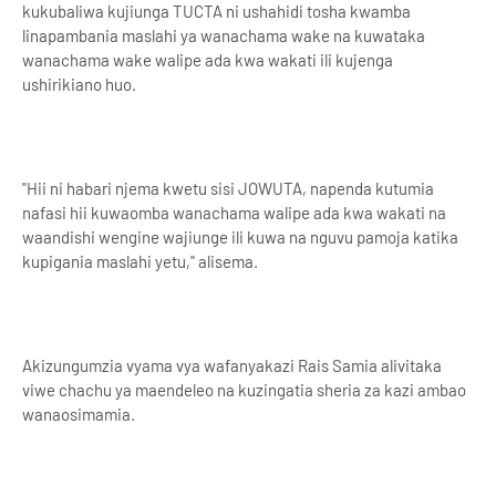
kukubaliwa kujiunga TUCTA ni ushahidi tosha kwamba
linapambania maslahi ya wanachama wake na kuwataka
wanachama wake walipe ada kwa wakati ili kujenga
ushirikiano huo.
"Hii ni habari njema kwetu sisi JOWUTA, napenda kutumia
nafasi hii kuwaomba wanachama walipe ada kwa wakati na
waandishi wengine wajiunge ili kuwa na nguvu pamoja katika
kupigania maslahi yetu," alisema.
Akizungumzia vyama vya wafanyakazi Rais Samia alivitaka
viwe chachu ya maendeleo na kuzingatia sheria za kazi ambao
wanaosimamia.