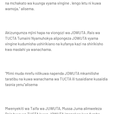
na mchakato wa kuunga vyama vingine , lengo letu ni kuwa
wamoja," alisema.
Akizungumza mjini hapa na viongozi wa JOWUTA ,Rais wa
TUCTA Tumaini Nyamuhokya alipongeza JOWUTA vyama
vingine kudumisha ushirikiano na kufanya kazi na shirikisho
kwa maslahi ya wanachama.
"Mimi muda mrefu nilikuwa napenda JOWUTA mkamilishe
taratibu na kuwa wanachama wa TUCTA ili tusaidiane kusaidia
tasnia yenu"alisema
Mwenyekiti wa Taifa wa JUWUTA, Mussa Juma alimweleza
Rais huyo wa TUCTA kuwa JOWUTA imepokea kwa furaha