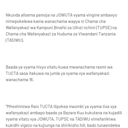
Nkunda alisema pamoja na JOWUTA vyama vingine ambavyo
nimepokelewa kama wanachama wapya ni Chama cha
Wafanyakazi wa Kampuni Binafsi za Ulinzi nchini (TUPSE) na
Chama cha Wafanyakazi za Huduma za Viwandani Tanzania
(TASIWU).
Baada ya vyama hivyo vitatu kuwa mwanachama rasmi wa
TUCTA sasa itakuwa na jumla ya vyama vya wafanyakazi
wanachama 16.
"Mheshimiwa Rais TUCTA ilipokea maombi ya vyama tisa vya
wafanyakazi ambapo baada ya Bazara Kuu kukutana na kujadili
vyama vitatu vya JOWUTA, TUPSE na TASIWU vimefanikiwa
kukidhi vigezo na kujiunga na shirikisho hili, bado tunaendelea