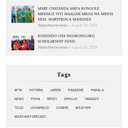
MARY CHATANDA AMPA KONGOLE
MBUNGE VITI MAALUM MKOA WA MBEYA
MHA. MARYPRISCA MAHUNDI
Habarifasternews
August 06, 2026
KISHINDO CHA NGORONGORO
SCHOLARSHIP FUND
Habarifasternews
August 05, 2026
Tags
AFYA
HISTORIA
JARIDA
MAGAZINE
MAKALA
NEWS
PICHA
RIPOTI
SIMULIZI
TANGAZO
TEUZI
UCHAMBUZI
UTABIRI
WEATHER
WEATHER FORECAST