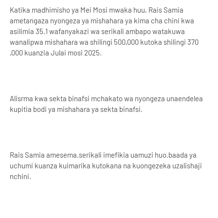
Katika madhimisho ya Mei Mosi mwaka huu, Rais Samia
ametangaza nyongeza ya mishahara ya kima cha chini kwa
asilimia 35.1 wafanyakazi wa serikali ambapo watakuwa
wanalipwa mishahara wa shilingi 500,000 kutoka shilingi 370
,000 kuanzia Julai mosi 2025.
Alisrma kwa sekta binafsi mchakato wa nyongeza unaendelea
kupitia bodi ya mishahara ya sekta binafsi.
Rais Samia amesema.serikali imefikia uamuzi huo.baada ya
uchumi kuanza kuimarika kutokana na kuongezeka uzalishaji
nchini.