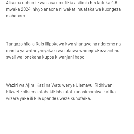
Alisema uchumi kwa sasa umefikia asilimia 5.5 kutoka 4.6
mwaka 2024, hivyo anaona ni wakati muafaka wa kuongeza
mshahara.
Tangazo hilo la Rais lilipokewa kwa shangwe na nderemo na
maelfu ya wafanyanyakazi waliokuwa wamejitokeza anbao
swali walionekana kupoa kiwanjani hapo.
Waziri wa Ajira, Kazi na Watu wenye Ulemavu, Ridhiwani
Kikwete alisema atahakikisha utatu unasimamiwa katika
wizara yake ili kila upande uweze kunufaika.