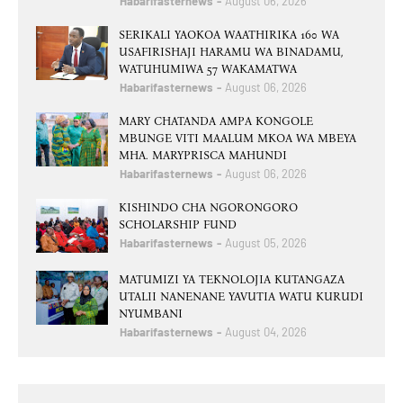
Habarifasternews
August 06, 2026
SERIKALI YAOKOA WAATHIRIKA 160 WA
USAFIRISHAJI HARAMU WA BINADAMU,
WATUHUMIWA 57 WAKAMATWA
Habarifasternews
August 06, 2026
MARY CHATANDA AMPA KONGOLE
MBUNGE VITI MAALUM MKOA WA MBEYA
MHA. MARYPRISCA MAHUNDI
Habarifasternews
August 06, 2026
KISHINDO CHA NGORONGORO
SCHOLARSHIP FUND
Habarifasternews
August 05, 2026
MATUMIZI YA TEKNOLOJIA KUTANGAZA
UTALII NANENANE YAVUTIA WATU KURUDI
NYUMBANI
Habarifasternews
August 04, 2026