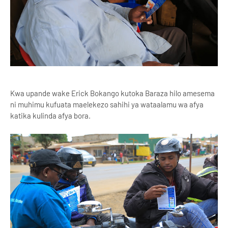
Kwa upande wake Erick Bokango kutoka Baraza hilo amesema
ni muhimu kufuata maelekezo sahihi ya wataalamu wa afya
katika kulinda afya bora.