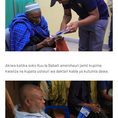
Akiwa katika soko Kuu la Babati ameishauri jamii kupima
kwanza na kupata ushauri wa daktari kabla ya kutumia dawa.