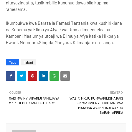
nitayazingatia, tusikimbilie kununua dawa bila kupima
"amesema.
Ikumbukwe kwa Baraza la Famasi Tanzania kwa kushirikiana
na Sehemu ya Elimu ya Afya kwa Umma limeendelea na
Kampeni Maalum ya utoaji wa Elimu ya Afya katika Mikoa ya
Pwani, Morogoro,Singida,Manyara, Kilimanjaro na Tanga.
Tags
habari
OLDER
NEWER
RAIS MWINYI AIFARIJI FAMILIA YA
WAZIRI MKUU KUMWAKILISHA RAIS
MAREHEMU CHARLES HILARY
SAMIA KWENYE MKUTANO WA
MAAFISA WATENDAJI WAKUU
BARANI AFRIKA