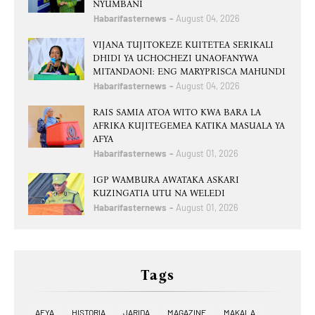
NYUMBANI
Habarifasternews
August 04, 2026
VIJANA TUJITOKEZE KUITETEA SERIKALI
DHIDI YA UCHOCHEZI UNAOFANYWA
MITANDAONI: ENG MARYPRISCA MAHUNDI
Habarifasternews
August 04, 2026
RAIS SAMIA ATOA WITO KWA BARA LA
AFRIKA KUJITEGEMEA KATIKA MASUALA YA
AFYA
Habarifasternews
August 01, 2026
IGP WAMBURA AWATAKA ASKARI
KUZINGATIA UTU NA WELEDI
Habarifasternews
August 01, 2026
Tags
AFYA
HISTORIA
JARIDA
MAGAZINE
MAKALA