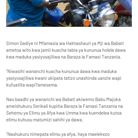
Simon Gadiye ni Mfamasia wa Halmashauri ya Mji wa Babati
ametoa wito kwa jamii kuacha tabia ya kununua holela dawa
kwa maduka yasiyosajiliwa na Baraza la Famasi Tanzania.
"Niwasihi wananchi kuacha kununua dawa kwa maduka
yasiyosajiliwa kwani ukipata tatizo unashinda uanzie wapi
kufuatilia wapi?amesema.
Nao baadhi ya wananchi wa Babati akiwemo Babu Majoka
ameishukuru Serikali kupitia Baraza la Famasi Tanzania na
Sehemu ya Elimu ya Afya kwa Umma kwa kuendelea kutoa
elimu kuhusu matumizi sahihi ya dawa.
"Nashukuru nimepata elimu ya afya, haya maelekezo