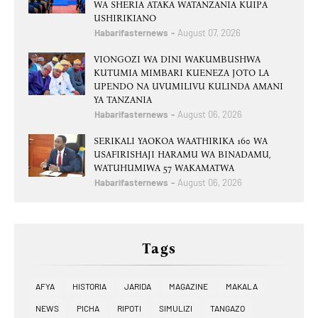
WA SHERIA ATAKA WATANZANIA KUIPA
USHIRIKIANO
Habarifasternews
August 07, 2026
VIONGOZI WA DINI WAKUMBUSHWA
KUTUMIA MIMBARI KUENEZA JOTO LA
UPENDO NA UVUMILIVU KULINDA AMANI
YA TANZANIA
Habarifasternews
August 06, 2026
SERIKALI YAOKOA WAATHIRIKA 160 WA
USAFIRISHAJI HARAMU WA BINADAMU,
WATUHUMIWA 57 WAKAMATWA
Habarifasternews
August 06, 2026
Tags
AFYA
HISTORIA
JARIDA
MAGAZINE
MAKALA
NEWS
PICHA
RIPOTI
SIMULIZI
TANGAZO