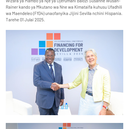
Wizara ya Mambo ya Nje ya Ujerumani Balozi Susanne Wusan-
Rainer kando ya Mkutano wa Nne wa Kimataifa kuhusu Ufadhili
wa Maendeleo (FfD4) unaofanyika Jijini Sevilla nchini Hispania.
Tarehe 01 Julai 2025.