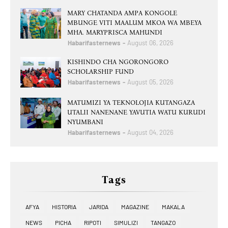
MARY CHATANDA AMPA KONGOLE
MBUNGE VITI MAALUM MKOA WA MBEYA
MHA. MARYPRISCA MAHUNDI
Habarifasternews
August 06, 2026
KISHINDO CHA NGORONGORO
SCHOLARSHIP FUND
Habarifasternews
August 05, 2026
MATUMIZI YA TEKNOLOJIA KUTANGAZA
UTALII NANENANE YAVUTIA WATU KURUDI
NYUMBANI
Habarifasternews
August 04, 2026
Tags
AFYA
HISTORIA
JARIDA
MAGAZINE
MAKALA
NEWS
PICHA
RIPOTI
SIMULIZI
TANGAZO