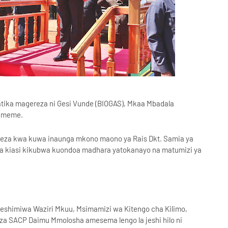
atika magereza ni Gesi Vunde (BIOGAS), Mkaa Mbadala
 umeme.
eza kwa kuwa inaunga mkono maono ya Rais Dkt. Samia ya
 kwa kiasi kikubwa kuondoa madhara yatokanayo na matumizi ya
heshimiwa Waziri Mkuu, Msimamizi wa Kitengo cha Kilimo,
eza SACP Daimu Mmolosha amesema lengo la jeshi hilo ni