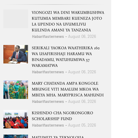
VIONGOZI WA DINI WAKUMBUSHWA
KUTUMIA MIMBARI KUENEZA JOTO
LA UPENDO NA UVUMILIVU
KULINDA AMANI YA TANZANIA
Habarifasternews
August 06, 2026
SERIKALI YAOKOA WAATHIRIKA 160
WA USAFIRISHAJI HARAMU WA
BINADAMU, WATUHUMIWA 57
WAKAMATWA
Habarifasternews
August 06, 2026
MARY CHATANDA AMPA KONGOLE
MBUNGE VITI MAALUM MKOA WA
MBEYA MHA. MARYPRISCA MAHUNDI
Habarifasternews
August 06, 2026
KISHINDO CHA NGORONGORO
SCHOLARSHIP FUND
Habarifasternews
August 05, 2026
MATUMIZI YA TEKNOLOJIA