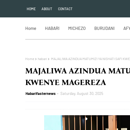
HOME
ABOUT
CONTACT
Home
HABARI
MICHEZO
BURUDANI
AF
Home
habari
MAJALIWA AZINDUA MATUMIZI YA NISHATI SAFI K
MAJALIWA AZINDUA MATUM
KWENYE MAGEREZA
Habarifasternews
Saturday, August 30, 2025