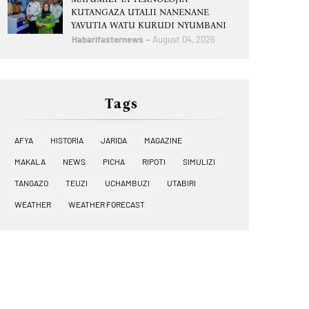
KUTANGAZA UTALII NANENANE
YAVUTIA WATU KURUDI NYUMBANI
Habarifasternews
August 04, 2026
Tags
AFYA
HISTORIA
JARIDA
MAGAZINE
MAKALA
NEWS
PICHA
RIPOTI
SIMULIZI
TANGAZO
TEUZI
UCHAMBUZI
UTABIRI
WEATHER
WEATHER FORECAST