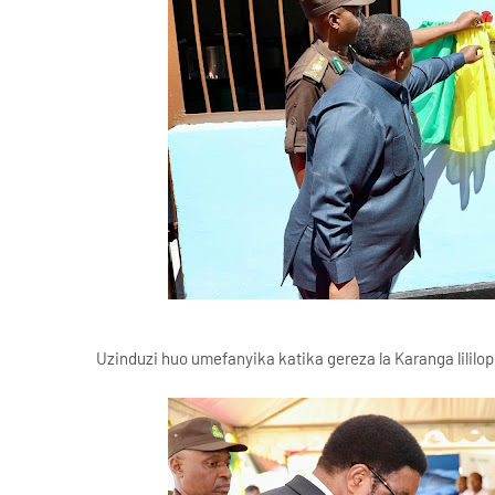
Uzinduzi huo umefanyika katika gereza la Karanga lililo