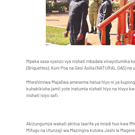
Mpaka sasa vyanzo vya nishati mbadala vinayotumika k
(Briquettes), Kuni Poa na Gesi Asilia (NATURAL GAS) na
Mheshimiwa Majaliwa amesema hatua hiyo ni ya kupong
kuhakikisha jamii yote inatumia nishati hiyo na hivyo
nishati isiyo safi.
Akizungumza wakati akitoa taarifa ya mradi huo kwa M
Mifugo na Utunzaji wa Mazingira kutoka Jeshi la Mager