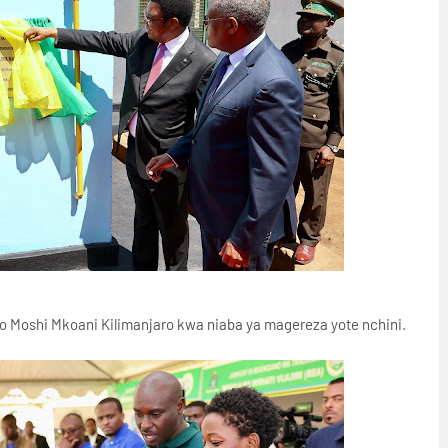
po Moshi Mkoani Kilimanjaro kwa niaba ya magereza yote nchini.