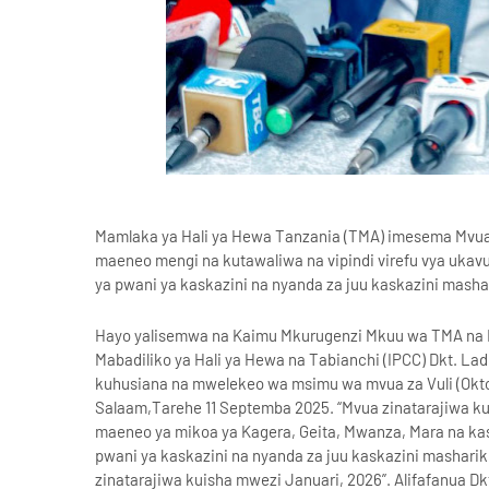
Mamlaka ya Hali ya Hewa Tanzania (TMA) imesema Mvua z
maeneo mengi na kutawaliwa na vipindi virefu vya uka
ya pwani ya kaskazini na nyanda za juu kaskazini mashar
Hayo yalisemwa na Kaimu Mkurugenzi Mkuu wa TMA na M
Mabadiliko ya Hali ya Hewa na Tabianchi (IPCC) Dkt. La
kuhusiana na mwelekeo wa msimu wa mvua za Vuli (Okto
Salaam,Tarehe 11 Septemba 2025. “Mvua zinatarajiwa kua
maeneo ya mikoa ya Kagera, Geita, Mwanza, Mara na k
pwani ya kaskazini na nyanda za juu kaskazini masharik
zinatarajiwa kuisha mwezi Januari, 2026”. Alifafanua Dk