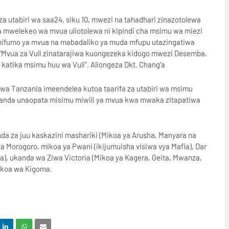
 za utabiri wa saa24, siku 10, mwezi na tahadhari zinazotolewa
a mwelekeo wa mvua uliotolewa ni kipindi cha msimu wa miezi
mifumo ya mvua na mabadaliko ya muda mfupu utazingatiwa
 “Mvua za Vuli zinatarajiwa kuongezeka kidogo mwezi Desemba,
a katika msimu huu wa Vuli”. Aliongeza Dkt. Chang’a
ewa Tanzania imeendelea kutoa taarifa za utabiri wa msimu
ukanda unaopata misimu miwili ya mvua kwa mwaka zitapatiwa
a za juu kaskazini mashariki (Mikoa ya Arusha, Manyara na
a Morogoro, mikoa ya Pwani (ikijumuisha visiwa vya Mafia), Dar
), ukanda wa Ziwa Victoria (Mikoa ya Kagera, Geita, Mwanza,
mkoa wa Kigoma.