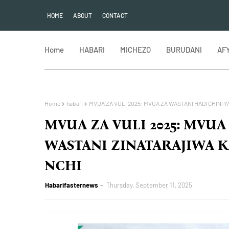
HOME
ABOUT
CONTACT
Home
HABARI
MICHEZO
BURUDANI
AF
Home
habari
MVUA ZA VULI 2025: MVUA ZA WASTANI HADI CHINI 
MVUA ZA VULI 2025: MVUA
WASTANI ZINATARAJIWA 
NCHI
Habarifasternews
Thursday, September 11, 2025