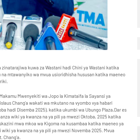
inatarajiwa kuwa za Wastani hadi Chini ya Wastani katika
vu na mtawanyiko wa mvua usioridhisha hususan katika maeneo
iki.
akamu Mwenyekiti wa Jopo la Kimataifa la Sayansi ya
dislaus Chang’a wakati wa mkutano na vyombo vya habari
ba hadi Disemba 2025), katika ukumbi wa Ubungo Plaza,Dar es
nza wiki ya kwanza na ya pili ya mwezi Oktoba, 2025 katika
askazini mwa mkoa wa Kigoma na kusambaa katika maeneo ya
i wiki ya kwanza na ya pili ya mwezi Novemba 2025. Mvua
t. Chang’a.