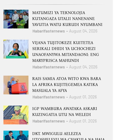
MATUMIZI YA TEKNOLOJIA
KUTANGAZA UTALII NANENANE
YAVUTIA WATU KURUDI NYUMBANI
Habarifasternews
August 04, 2026
VIJANA TUJITOKEZE KUITETEA
SERIKALI DHIDI YA UCHOCHEZI
UNAOFANYWA MITANDAONI: ENG
MARYPRISCA MAHUNDI
Habarifasternews
August 04, 2026
RAIS SAMIA ATOA WITO KWA BARA
LA AFRIKA KUJITEGEMEA KATIKA
MASUALA YA AFYA
Habarifasternews
August 01, 2026
IGP WAMBURA AWATAKA ASKARI
KUZINGATIA UTU NA WELEDI
Habarifasternews
August 01, 2026
DKT. MWIGULU AELEZEA
UTOSHELEVU WA CHAKULA NA HAJA