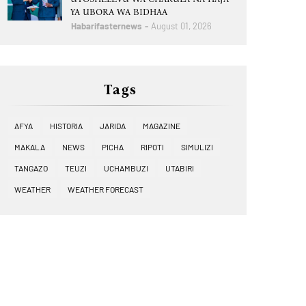
YA UBORA WA BIDHAA
Habarifasternews
August 01, 2026
Tags
AFYA
HISTORIA
JARIDA
MAGAZINE
MAKALA
NEWS
PICHA
RIPOTI
SIMULIZI
TANGAZO
TEUZI
UCHAMBUZI
UTABIRI
WEATHER
WEATHER FORECAST