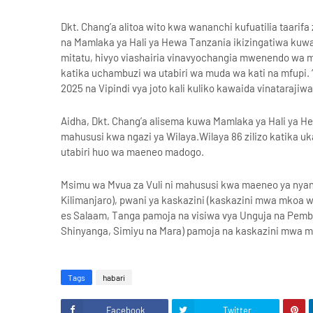
Dkt. Chang’a alitoa wito kwa wananchi kufuatilia taarifa
na Mamlaka ya Hali ya Hewa Tanzania ikizingatiwa kuw
mitatu, hivyo viashairia vinavyochangia mwenendo wa 
katika uchambuzi wa utabiri wa muda wa kati na mfupi.
2025 na Vipindi vya joto kali kuliko kawaida vinatarajiw
Aidha, Dkt. Chang’a alisema kuwa Mamlaka ya Hali ya H
mahususi kwa ngazi ya Wilaya.Wilaya 86 zilizo katika 
utabiri huo wa maeneo madogo.
Msimu wa Mvua za Vuli ni mahususi kwa maeneo ya nyand
Kilimanjaro), pwani ya kaskazini (kaskazini mwa mkoa w
es Salaam, Tanga pamoja na visiwa vya Unguja na Pemba
Shinyanga, Simiyu na Mara) pamoja na kaskazini mwa 
Tags
habari
Facebook
Twitter