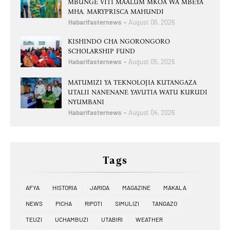
MBUNGE VITI MAALUM MKOA WA MBEYA
MHA. MARYPRISCA MAHUNDI
Habarifasternews
August 06, 2026
KISHINDO CHA NGORONGORO
SCHOLARSHIP FUND
Habarifasternews
August 05, 2026
MATUMIZI YA TEKNOLOJIA KUTANGAZA
UTALII NANENANE YAVUTIA WATU KURUDI
NYUMBANI
Habarifasternews
August 04, 2026
Tags
AFYA
HISTORIA
JARIDA
MAGAZINE
MAKALA
NEWS
PICHA
RIPOTI
SIMULIZI
TANGAZO
TEUZI
UCHAMBUZI
UTABIRI
WEATHER