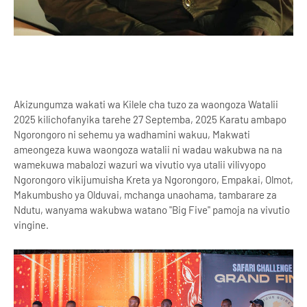
Akizungumza wakati wa Kilele cha tuzo za waongoza Watalii
2025 kilichofanyika tarehe 27 Septemba, 2025 Karatu ambapo
Ngorongoro ni sehemu ya wadhamini wakuu, Makwati
ameongeza kuwa waongoza watalii ni wadau wakubwa na na
wamekuwa mabalozi wazuri wa vivutio vya utalii vilivyopo
Ngorongoro vikijumuisha Kreta ya Ngorongoro, Empakai, Olmot,
Makumbusho ya Olduvai, mchanga unaohama, tambarare za
Ndutu, wanyama wakubwa watano "Big Five" pamoja na vivutio
vingine.