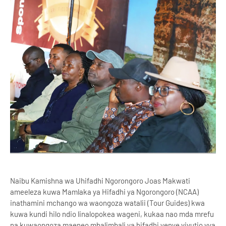
Naibu Kamishna wa Uhifadhi Ngorongoro Joas Makwati
ameeleza kuwa Mamlaka ya Hifadhi ya Ngorongoro (NCAA)
inathamini mchango wa waongoza watalii (Tour Guides) kwa
kuwa kundi hilo ndio linalopokea wageni, kukaa nao mda mrefu
na kuwaongoza maeneo mbalimbali ya hifadhi yenye vivutio vya