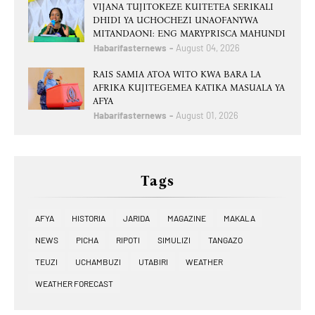
VIJANA TUJITOKEZE KUITETEA SERIKALI
DHIDI YA UCHOCHEZI UNAOFANYWA
MITANDAONI: ENG MARYPRISCA MAHUNDI
Habarifasternews
August 04, 2026
RAIS SAMIA ATOA WITO KWA BARA LA
AFRIKA KUJITEGEMEA KATIKA MASUALA YA
AFYA
Habarifasternews
August 01, 2026
Tags
AFYA
HISTORIA
JARIDA
MAGAZINE
MAKALA
NEWS
PICHA
RIPOTI
SIMULIZI
TANGAZO
TEUZI
UCHAMBUZI
UTABIRI
WEATHER
WEATHER FORECAST