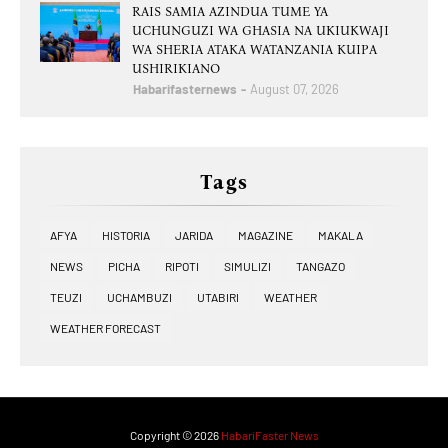
RAIS SAMIA AZINDUA TUME YA
UCHUNGUZI WA GHASIA NA UKIUKWAJI
WA SHERIA ATAKA WATANZANIA KUIPA
USHIRIKIANO
Habarifasternews
August 07, 2026
Tags
AFYA
HISTORIA
JARIDA
MAGAZINE
MAKALA
NEWS
PICHA
RIPOTI
SIMULIZI
TANGAZO
TEUZI
UCHAMBUZI
UTABIRI
WEATHER
WEATHER FORECAST
Copyright ©
2026
HabariFaster News