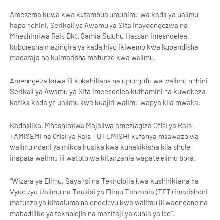
Amesema kuwa kwa kutambua umuhimu wa kada ya ualimu
hapa nchini, Serikali ya Awamu ya Sita inayoongozwa na
Mheshimiwa Rais Dkt. Samia Suluhu Hassan imeendelea
kuboresha mazingira ya kada hiyo ikiwemo kwa kupandisha
madaraja na kuimarisha mafunzo kwa walimu.
Ameongeza kuwa ili kukabiliana na upungufu wa walimu nchini
Serikali ya Awamu ya Sita imeendelea kuthamini na kuwekeza
katika kada ya ualimu kwa kuajiri walimu wapya kila mwaka.
Kadhalika, Mheshimiwa Majaliwa ameziagiza Ofisi ya Rais -
TAMISEMI na Ofisi ya Rais - UTUMISHI kufanya msawazo wa
walimu ndani ya mikoa husika kwa kuhakikisha kila shule
inapata walimu ili watoto wa kitanzania wapate elimu bora.
"Wizara ya Elimu, Sayansi na Teknolojia kwa kushirikiana na
Vyuo vya Ualimu na Taasisi ya Elimu Tanzania (TET) imarisheni
mafunzo ya kitaaluma na endelevu kwa walimu ili waendane na
mabadiliko ya teknolojia na mahitaji ya dunia ya leo".