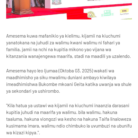
Amesema kuwa mafanikio ya kielimu, kijamii na kiuchumi
yanatokana na juhudi za walimu kwani walimu ni fahari ya
familia, jamii na nchi na kupitia mikono yao vijana wa
kitanzania wanajengewa maarifa, stadi na maadili ya uzalendo.
Amesema hayo leo Ijumaa (Oktoba 03, 2025) wakati wa
maadhimisho ya siku mwalimu duniani ambayo kiwilaya
imeadhimishwa Bukombe mkoani Geita katika uwanja wa shule
ya sekondari ya ushirombo.
"Kila hatua ya ustawi wa kijamii na kiuchumi inaanzia darasani
kupitia juhudi na maarifa ya walimu. bila walimu, hakuna
taaluma, hakuna viongozi wa kesho na hakuna Taifa linaloweza
kusimama imara, walimu ndio chimbuko la uvumbuzi na ubunifu
wa kizazi kipya.".