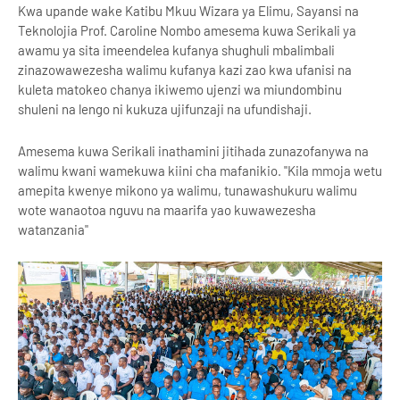
Kwa upande wake Katibu Mkuu Wizara ya Elimu, Sayansi na
Teknolojia Prof. Caroline Nombo amesema kuwa Serikali ya
awamu ya sita imeendelea kufanya shughuli mbalimbali
zinazowawezesha walimu kufanya kazi zao kwa ufanisi na
kuleta matokeo chanya ikiwemo ujenzi wa miundombinu
shuleni na lengo ni kukuza ujifunzaji na ufundishaji.
Amesema kuwa Serikali inathamini jitihada zunazofanywa na
walimu kwani wamekuwa kiini cha mafanikio. "Kila mmoja wetu
amepita kwenye mikono ya walimu, tunawashukuru walimu
wote wanaotoa nguvu na maarifa yao kuwawezesha
watanzania"