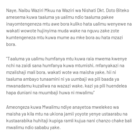
Naye, Naibu Waziri Mkuu na Waziri wa Nishati Dkt. Doto Biteko
amesema kuwa taaluma ya ualimu ndio taaluma pakee
inayomtengeneza mtu awe bora kuliko hata ualimu wenyewe na
wakati wowote hujinyima muda wake na nguvu zake zote
kumtengeneza mtu kuwa mume au mke bora au hata mzazi
bora.
"Taaluma ya ualimu humfanya mtu kuwa raia mwema kwenye
nchi na zaidi sana humfanya kuwa mtumishi, mfanyakazi na
mzalishaji mali bora, wakati wote wa maisha yake, hii ni
taaluma ambayo tunaamini ni ya uumbaji wa pili baada ya
mwanadamu kuzaliwa na wazazi wake, kazi ya pili huendelea
hapa duniani na muumbaji huwa ni mwalimu"
Ameongeza kuwa Mwalimu ndiye anayetoa mwelekeo wa
maisha ya kila mtu na ukiona jamii yoyote yenye ustaarabu na
kustaarabika huhitaji kupiga ramli kujua nani chanzo chake bali
mwalimu ndio sababu yake.