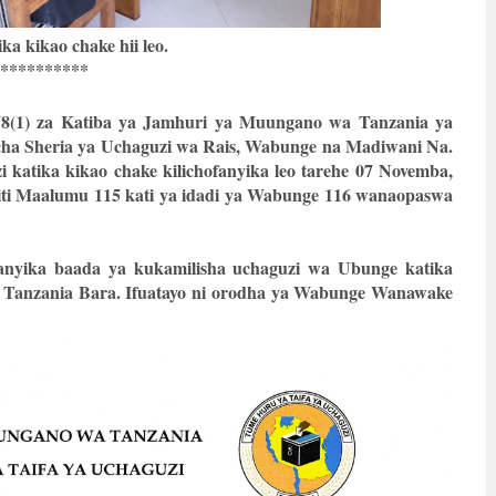
ka kikao chake hii leo.
**********
 78(1) za Katiba ya Jamhuri ya Muungano wa Tanzania ya
cha Sheria ya Uchaguzi wa Rais, Wabunge na Madiwani Na.
katika kikao chake kilichofanyika leo tarehe 07 Novemba,
ti Maalumu 115 kati ya idadi ya Wabunge 116 wanaopaswa
anyika baada ya kukamilisha uchaguzi wa Ubunge katika
ha Tanzania Bara. Ifuatayo ni orodha ya Wabunge Wanawake