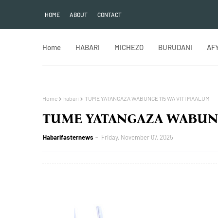
HOME
ABOUT
CONTACT
Home
HABARI
MICHEZO
BURUDANI
AF
Home
habari
TUME YATANGAZA WABUNGE 115 WA VITI MAALUM
TUME YATANGAZA WABUNG
Habarifasternews
Friday, November 07, 2025