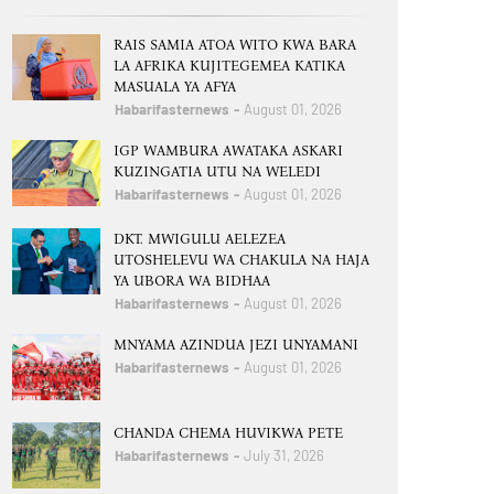
RAIS SAMIA ATOA WITO KWA BARA
LA AFRIKA KUJITEGEMEA KATIKA
MASUALA YA AFYA
Habarifasternews
August 01, 2026
IGP WAMBURA AWATAKA ASKARI
KUZINGATIA UTU NA WELEDI
Habarifasternews
August 01, 2026
DKT. MWIGULU AELEZEA
UTOSHELEVU WA CHAKULA NA HAJA
YA UBORA WA BIDHAA
Habarifasternews
August 01, 2026
MNYAMA AZINDUA JEZI UNYAMANI
Habarifasternews
August 01, 2026
CHANDA CHEMA HUVIKWA PETE
Habarifasternews
July 31, 2026