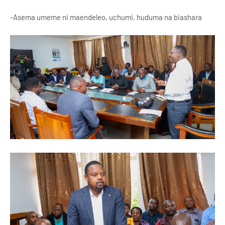
-Asema umeme ni maendeleo, uchumi, huduma na biashara