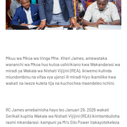
Mkuu wa Mkoa wa Iringa Mhe. Kheri James, amewataka
wananchi wa Mkoa huo kutoa ushirikiano kwa Wakandarasi wa
miradi ya Wakala wa Nishati Vijijini (REA), ikiwemo kulinda
miundombinu na vifaa vya ujenzi ili miradi hiyo ikamilike kwa
wakati na iweze kuleta tija na kuchochea maendeleo nchini.
RC James amebainisha hayo leo Januari 29, 2026 wakati
Serikali kupitia Wakala wa Nishati Vijijini (REA) ikimtambulisha
rasmi mkandarasi; kampuni ya M/s Silo Power itakayotekeleza