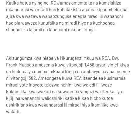
Katika hatua nyingine, RC James amemtaka na kumsisitiza
mkandarasi wa mradi huo kuhakikisha anatoa kipaumbele cha
ajira kwa wazawa wanaozunguka eneo la mradi ili wananchi
hao pia waweze kunufaika na miradi hiyo na kuchochea
shughuli za kijamii na kiuchumi mkoani Iringa.
Akizungumza kwa niaba ya Mkurugenzi Mkuu wa REA, Bw.
Frank Mugogo amesema kuwa vitongoji 1,458 tayari vimefikiwa
na huduma ya umeme mkoani Iringa na ambavyo havina umeme
ni vitongoji 382. Ameongeza kuwa REA itaendelea kusimamia
miradi yote inayotekelezwa nchini kwa weledi ili iweze
kukamilika kwa wakati na kuwaomba vingozi wa Serikali ya
kijiji na wananchi walioshiriki katika kikao hicho kutoa
ushirikiano kwa wakandarasi ili miradi hiyo ikamilike kwa
wakati.