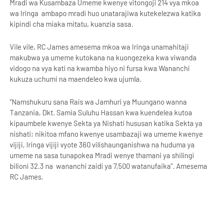
Mradi wa Kusambaza Umeme kwenye vitongoji 214 vya mkoa
wa Iringa ambapo mradi huo unatarajiwa kutekelezwa katika
kipindi cha miaka mitatu, kuanzia sasa.
Vile vile, RC James amesema mkoa wa Iringa unamahitaji
makubwa ya umeme kutokana na kuongezeka kwa viwanda
vidogo na vya kati na kwamba hiyo ni fursa kwa Wananchi
kukuza uchumi na maendeleo kwa ujumla.
“Namshukuru sana Rais wa Jamhuri ya Muungano wanna
Tanzania, Dkt. Samia Suluhu Hassan kwa kuendelea kutoa
kipaumbele kwenye Sekta ya Nishati hususan katika Sekta ya
nishati; nikitoa mfano kwenye usambazaji wa umeme kwenye
vijiji, Iringa vijiji vyote 360 vilishaunganishwa na huduma ya
umeme na sasa tunapokea Mradi wenye thamani ya shilingi
bilioni 32.3 na wananchi zaidi ya 7,500 watanufaika”. Amesema
RC James.