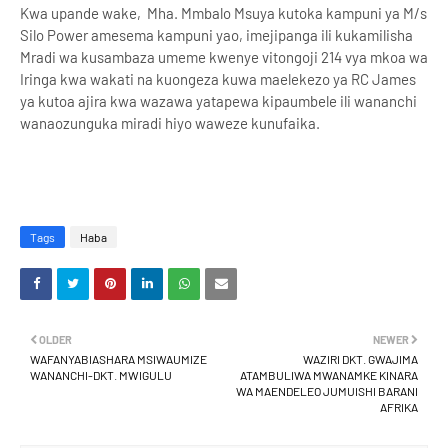
Kwa upande wake, Mha. Mmbalo Msuya kutoka kampuni ya M/s
Silo Power amesema kampuni yao, imejipanga ili kukamilisha
Mradi wa kusambaza umeme kwenye vitongoji 214 vya mkoa wa
Iringa kwa wakati na kuongeza kuwa maelekezo ya RC James
ya kutoa ajira kwa wazawa yatapewa kipaumbele ili wananchi
wanaozunguka miradi hiyo waweze kunufaika.
Tags
Haba
OLDER
NEWER
WAFANYABIASHARA MSIWAUMIZE
WAZIRI DKT. GWAJIMA
WANANCHI-DKT. MWIGULU
ATAMBULIWA MWANAMKE KINARA
WA MAENDELEO JUMUISHI BARANI
AFRIKA