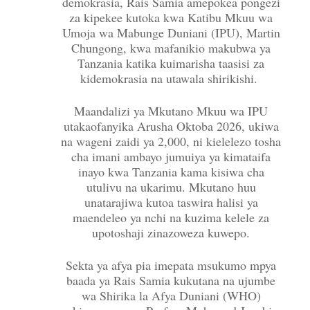
demokrasia, Rais Samia amepokea pongezi
za kipekee kutoka kwa Katibu Mkuu wa
Umoja wa Mabunge Duniani (IPU), Martin
Chungong, kwa mafanikio makubwa ya
Tanzania katika kuimarisha taasisi za
kidemokrasia na utawala shirikishi.
Maandalizi ya Mkutano Mkuu wa IPU
utakaofanyika Arusha Oktoba 2026, ukiwa
na wageni zaidi ya 2,000, ni kielelezo tosha
cha imani ambayo jumuiya ya kimataifa
inayo kwa Tanzania kama kisiwa cha
utulivu na ukarimu. Mkutano huu
unatarajiwa kutoa taswira halisi ya
maendeleo ya nchi na kuzima kelele za
upotoshaji zinazoweza kuwepo.
Sekta ya afya pia imepata msukumo mpya
baada ya Rais Samia kukutana na ujumbe
wa Shirika la Afya Duniani (WHO)