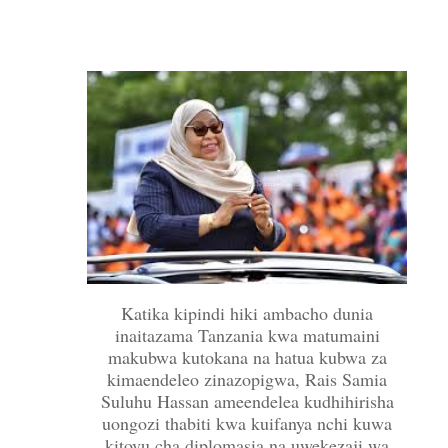
Katika kipindi hiki ambacho dunia
inaitazama Tanzania kwa matumaini
makubwa kutokana na hatua kubwa za
kimaendeleo zinazopigwa, Rais Samia
Suluhu Hassan ameendelea kudhihirisha
uongozi thabiti kwa kuifanya nchi kuwa
kitovu cha diplomasia na uwekezaji wa