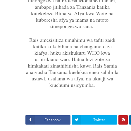
ukiongozwa na Profesa Mohamed Janabi,
ambapo jitihada za Tanzania katika
kutekeleza Bima ya Afya kwa Wote na
kuboresha afya ya mama na mtoto
zimepongezwa sana.
Rais amesisitiza umuhimu wa tafiti zaidi
katika kukabiliana na changamoto za
kiafya, huku akishukuru WHO kwa
ushirikiano wao. Hatua hizi zote za
kimkakati zinathibitisha kuwa Rais Samia
anaivusha Tanzania kuelekea eneo sahihi la
ustawi, usalama wa afya, na ukuaji wa
kiuchumi usioyumba.
Facebook
Twitter