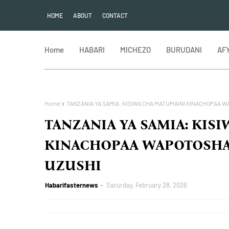
HOME
ABOUT
CONTACT
Home
HABARI
MICHEZO
BURUDANI
AF
Home
TANZANIA YA SAMIA: KISIWA CHA MATUMAINI KINACHOPAA
TANZANIA YA SAMIA: KIS
KINACHOPAA WAPOTOSHA
UZUSHI
Habarifasternews
Saturday, February 28, 2026