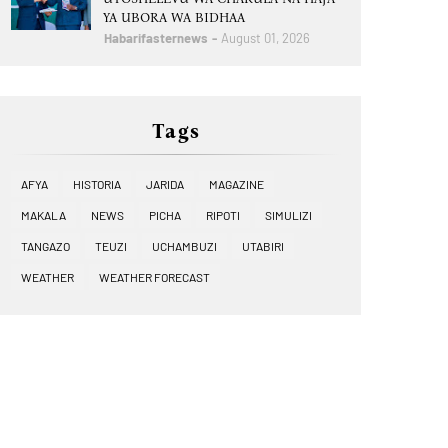
YA UBORA WA BIDHAA
Habarifasternews
August 01, 2026
Tags
AFYA
HISTORIA
JARIDA
MAGAZINE
MAKALA
NEWS
PICHA
RIPOTI
SIMULIZI
TANGAZO
TEUZI
UCHAMBUZI
UTABIRI
WEATHER
WEATHER FORECAST