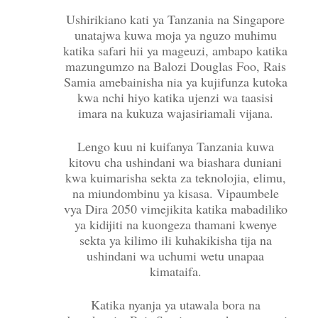
Ushirikiano kati ya Tanzania na Singapore
unatajwa kuwa moja ya nguzo muhimu
katika safari hii ya mageuzi, ambapo katika
mazungumzo na Balozi Douglas Foo, Rais
Samia amebainisha nia ya kujifunza kutoka
kwa nchi hiyo katika ujenzi wa taasisi
imara na kukuza wajasiriamali vijana.
Lengo kuu ni kuifanya Tanzania kuwa
kitovu cha ushindani wa biashara duniani
kwa kuimarisha sekta za teknolojia, elimu,
na miundombinu ya kisasa. Vipaumbele
vya Dira 2050 vimejikita katika mabadiliko
ya kidijiti na kuongeza thamani kwenye
sekta ya kilimo ili kuhakikisha tija na
ushindani wa uchumi wetu unapaa
kimataifa.
Katika nyanja ya utawala bora na