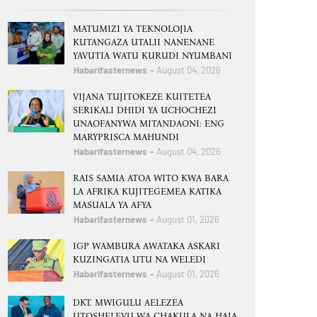
MATUMIZI YA TEKNOLOJIA
KUTANGAZA UTALII NANENANE
YAVUTIA WATU KURUDI NYUMBANI
Habarifasternews
August 04, 2026
VIJANA TUJITOKEZE KUITETEA
SERIKALI DHIDI YA UCHOCHEZI
UNAOFANYWA MITANDAONI: ENG
MARYPRISCA MAHUNDI
Habarifasternews
August 04, 2026
RAIS SAMIA ATOA WITO KWA BARA
LA AFRIKA KUJITEGEMEA KATIKA
MASUALA YA AFYA
Habarifasternews
August 01, 2026
IGP WAMBURA AWATAKA ASKARI
KUZINGATIA UTU NA WELEDI
Habarifasternews
August 01, 2026
DKT. MWIGULU AELEZEA
UTOSHELEVU WA CHAKULA NA HAJA