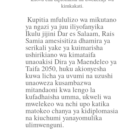
kimkakati.
Kupitia mfululizo wa mikutano
ya ngazi ya juu iliyofanyika
Ikulu jijini Dar es Salaam, Rais
Samia amesisitiza dhamira ya
serikali yake ya kuimarisha
ushirikiano wa kimataifa
unaoakisi Dira ya Maendeleo ya
Taifa 2050, huku akionyesha
kuwa licha ya uvumi na uzushi
unaoweza kusambazwa
mitandaoni kwa lengo la
kufadhaisha umma, ukweli wa
mwelekeo wa nchi upo katika
matokeo chanya ya kidiplomasia
na kiuchumi yanayomulika
ulimwenguni.