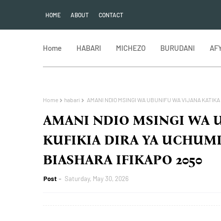
HOME
ABOUT
CONTACT
Home
HABARI
MICHEZO
BURUDANI
AF
Home
habari
AMANI NDIO MSINGI WA UBUNIFU WA VIJANA KATIKA 
AMANI NDIO MSINGI WA 
KUFIKIA DIRA YA UCHUM
BIASHARA IFIKAPO 2050
Post
Saturday, May 30, 2026