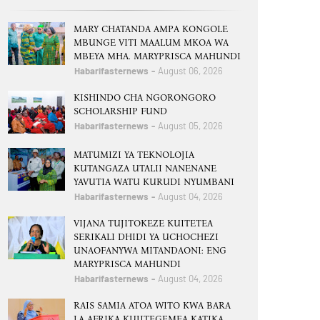
MARY CHATANDA AMPA KONGOLE
MBUNGE VITI MAALUM MKOA WA
MBEYA MHA. MARYPRISCA MAHUNDI
Habarifasternews
August 06, 2026
KISHINDO CHA NGORONGORO
SCHOLARSHIP FUND
Habarifasternews
August 05, 2026
MATUMIZI YA TEKNOLOJIA
KUTANGAZA UTALII NANENANE
YAVUTIA WATU KURUDI NYUMBANI
Habarifasternews
August 04, 2026
VIJANA TUJITOKEZE KUITETEA
SERIKALI DHIDI YA UCHOCHEZI
UNAOFANYWA MITANDAONI: ENG
MARYPRISCA MAHUNDI
Habarifasternews
August 04, 2026
RAIS SAMIA ATOA WITO KWA BARA
LA AFRIKA KUJITEGEMEA KATIKA