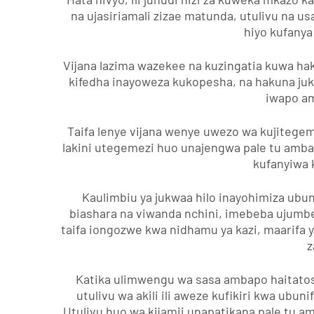
na ujasiriamali zizae matunda, utulivu na 
hiyo kufanya 
Vijana lazima wazekee na kuzingatia kuwa hak
kifedha inayoweza kukopesha, na hakuna juk
iwapo am
Taifa lenye vijana wenye uwezo wa kujitege
lakini utegemezi huo unajengwa pale tu amba
kufanyiwa 
Kaulimbiu ya jukwaa hilo inayohimiza ubun
biashara na viwanda nchini, imebeba ujumbe
taifa iongozwe kwa nidhamu ya kazi, maarifa
z
Katika ulimwengu wa sasa ambapo haitatosh
utulivu wa akili ili aweze kufikiri kwa ubun
Utulivu huo wa kijamii unapatikana pale tu 