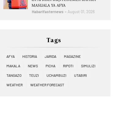
MASUALA YA AFYA
Habarifasternews
August 01, 2026
Tags
AFYA
HISTORIA
JARIDA
MAGAZINE
MAKALA
NEWS
PICHA
RIPOTI
SIMULIZI
TANGAZO
TEUZI
UCHAMBUZI
UTABIRI
WEATHER
WEATHER FORECAST