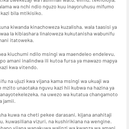
usalama wa nchi ndio nguzo kuu inayoruhusu mifumo
kazi bila mtikisiko.
una kiwanda kinachoweza kuzalisha, wala taasisi ya
waa la kibiashara linaloweza kukutanisha wabunifu
ani itatoweka.
mea kiuchumi ndilo msingi wa maendeleo endelevu,
po amani inalindwa ili kutoa fursa ya mawazo mapya
kazi kwa vitendo.
ifu na ujuzi kwa vijana kama msingi wa ukuaji wa
 mzito unaotaka nguvu kazi hii kubwa na hazina ya
 yanayotekelezeka, na uwezo wa kutatua changamoto
a jamii.
a kuwa na cheti pekee darasani, kijana anahitaji
ifu, kuwasiliana vizuri, na kushirikiana na wengine.
ambapo vijana wanakuwa walinzi wa kwanza wa amani,