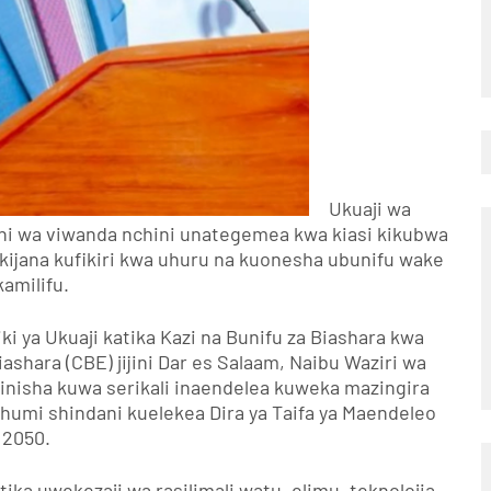
Ukuaji wa
ani wa viwanda nchini unategemea kwa kiasi kikubwa
ijana kufikiri kwa uhuru na kuonesha ubunifu wake
kamilifu.
ki ya Ukuaji katika Kazi na Bunifu za Biashara kwa
iashara (CBE) jijini Dar es Salaam, Naibu Waziri wa
nisha kuwa serikali inaendelea kuweka mazingira
uchumi shindani kuelekea Dira ya Taifa ya Maendeleo
2050.
tika uwekezaji wa rasilimali watu, elimu, teknolojia,