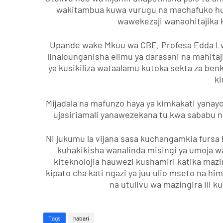
wakitambua kuwa vurugu na machafuko huh
wawekezaji wanaohitajika 
Upande wake Mkuu wa CBE, Profesa Edda Lw
linalounganisha elimu ya darasani na mahitaji
ya kusikiliza wataalamu kutoka sekta za benk
k
Mijadala na mafunzo haya ya kimkakati yanayo
ujasiriamali yanawezekana tu kwa sababu nch
Ni jukumu la vijana sasa kuchangamkia fursa 
kuhakikisha wanalinda misingi ya umoja wa
kiteknolojia hauwezi kushamiri katika maz
kipato cha kati ngazi ya juu ulio mseto na hi
na utulivu wa mazingira ili k
Tags
habari