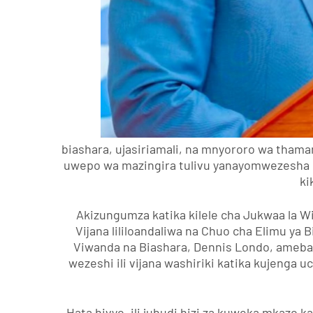
biashara, ujasiriamali, na mnyororo wa tham
uwepo wa mazingira tulivu yanayomwezesha k
ki
Akizungumza katika kilele cha Jukwaa la Wi
Vijana lililoandaliwa na Chuo cha Elimu ya B
Viwanda na Biashara, Dennis Londo, amebai
wezeshi ili vijana washiriki katika kujenga 
Hata hivyo, ili juhudi hizi za kuweka mkazo ka