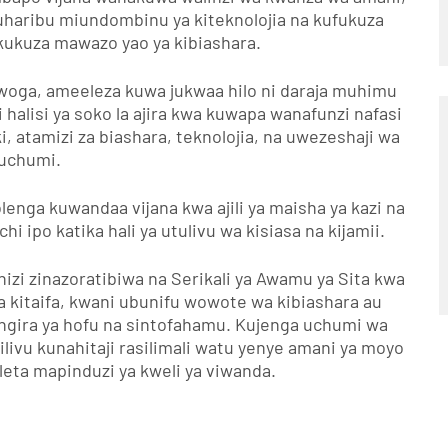
aribu miundombinu ya kiteknolojia na kufukuza
kukuza mawazo yao ya kibiashara.
oga, ameeleza kuwa jukwaa hilo ni daraja muhimu
 halisi ya soko la ajira kwa kuwapa wanafunzi nafasi
i, atamizi za biashara, teknolojia, na uwezeshaji wa
iuchumi.
lenga kuwandaa vijana kwa ajili ya maisha ya kazi na
i ipo katika hali ya utulivu wa kisiasa na kijamii.
hizi zinazoratibiwa na Serikali ya Awamu ya Sita kwa
 kitaifa, kwani ubunifu wowote wa kibiashara au
ingira ya hofu na sintofahamu. Kujenga uchumi wa
milivu kunahitaji rasilimali watu yenye amani ya moyo
uleta mapinduzi ya kweli ya viwanda.