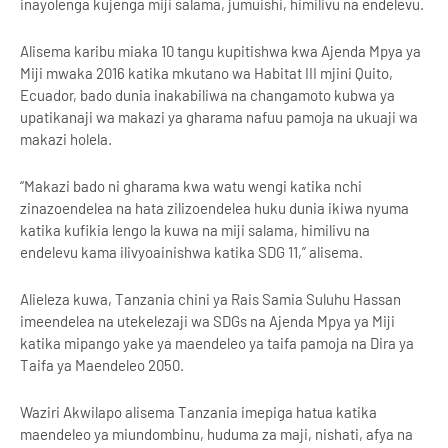
inayolenga kujenga miji salama, jumuishi, himilivu na endelevu.
Alisema karibu miaka 10 tangu kupitishwa kwa Ajenda Mpya ya
Miji mwaka 2016 katika mkutano wa Habitat III mjini Quito,
Ecuador, bado dunia inakabiliwa na changamoto kubwa ya
upatikanaji wa makazi ya gharama nafuu pamoja na ukuaji wa
makazi holela.
“Makazi bado ni gharama kwa watu wengi katika nchi
zinazoendelea na hata zilizoendelea huku dunia ikiwa nyuma
katika kufikia lengo la kuwa na miji salama, himilivu na
endelevu kama ilivyoainishwa katika SDG 11,” alisema.
Alieleza kuwa, Tanzania chini ya Rais Samia Suluhu Hassan
imeendelea na utekelezaji wa SDGs na Ajenda Mpya ya Miji
katika mipango yake ya maendeleo ya taifa pamoja na Dira ya
Taifa ya Maendeleo 2050.
Waziri Akwilapo alisema Tanzania imepiga hatua katika
maendeleo ya miundombinu, huduma za maji, nishati, afya na