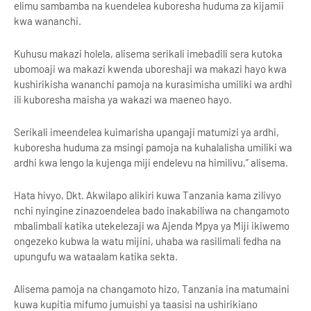
elimu sambamba na kuendelea kuboresha huduma za kijamii
kwa wananchi.
Kuhusu makazi holela, alisema serikali imebadili sera kutoka
ubomoaji wa makazi kwenda uboreshaji wa makazi hayo kwa
kushirikisha wananchi pamoja na kurasimisha umiliki wa ardhi
ili kuboresha maisha ya wakazi wa maeneo hayo.
Serikali imeendelea kuimarisha upangaji matumizi ya ardhi,
kuboresha huduma za msingi pamoja na kuhalalisha umiliki wa
ardhi kwa lengo la kujenga miji endelevu na himilivu,” alisema.
Hata hivyo, Dkt. Akwilapo alikiri kuwa Tanzania kama zilivyo
nchi nyingine zinazoendelea bado inakabiliwa na changamoto
mbalimbali katika utekelezaji wa Ajenda Mpya ya Miji ikiwemo
ongezeko kubwa la watu mijini, uhaba wa rasilimali fedha na
upungufu wa wataalam katika sekta.
Alisema pamoja na changamoto hizo, Tanzania ina matumaini
kuwa kupitia mifumo jumuishi ya taasisi na ushirikiano