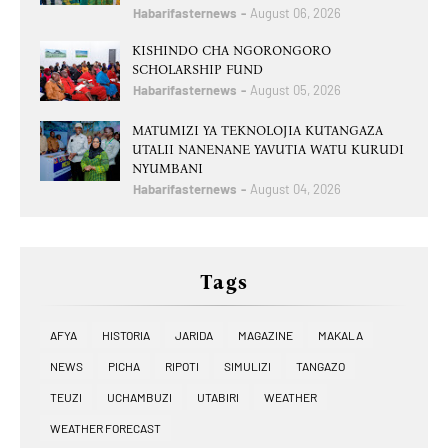
Habarifasternews
August 06, 2026
KISHINDO CHA NGORONGORO
SCHOLARSHIP FUND
Habarifasternews
August 05, 2026
MATUMIZI YA TEKNOLOJIA KUTANGAZA
UTALII NANENANE YAVUTIA WATU KURUDI
NYUMBANI
Habarifasternews
August 04, 2026
Tags
AFYA
HISTORIA
JARIDA
MAGAZINE
MAKALA
NEWS
PICHA
RIPOTI
SIMULIZI
TANGAZO
TEUZI
UCHAMBUZI
UTABIRI
WEATHER
WEATHER FORECAST