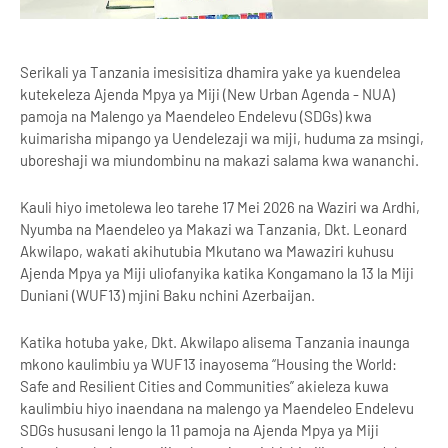
Serikali ya Tanzania imesisitiza dhamira yake ya kuendelea
kutekeleza Ajenda Mpya ya Miji (New Urban Agenda - NUA)
pamoja na Malengo ya Maendeleo Endelevu (SDGs) kwa
kuimarisha mipango ya Uendelezaji wa miji, huduma za msingi,
uboreshaji wa miundombinu na makazi salama kwa wananchi.
Kauli hiyo imetolewa leo tarehe 17 Mei 2026 na Waziri wa Ardhi,
Nyumba na Maendeleo ya Makazi wa Tanzania, Dkt. Leonard
Akwilapo, wakati akihutubia Mkutano wa Mawaziri kuhusu
Ajenda Mpya ya Miji uliofanyika katika Kongamano la 13 la Miji
Duniani (WUF13) mjini Baku nchini Azerbaijan.
Katika hotuba yake, Dkt. Akwilapo alisema Tanzania inaunga
mkono kaulimbiu ya WUF13 inayosema “Housing the World:
Safe and Resilient Cities and Communities” akieleza kuwa
kaulimbiu hiyo inaendana na malengo ya Maendeleo Endelevu
SDGs hususani lengo la 11 pamoja na Ajenda Mpya ya Miji