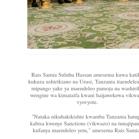
Rais Samia Suluhu Hassan amesema kuwa kati
kukuza ushirikiano na Urusi, Tanzania itaendele
mipango yake ya maendeleo pamoja na washiri
wengine wa kimataifa kwani haijawekewa vikw
vyovyote.
"Nataka nikuhakikishie kwamba Tanzania hatu
kabisa kwenye Sanctions (vikwazo) na tunajipa
kufanya maendeleo yetu," amesema Rais Sami