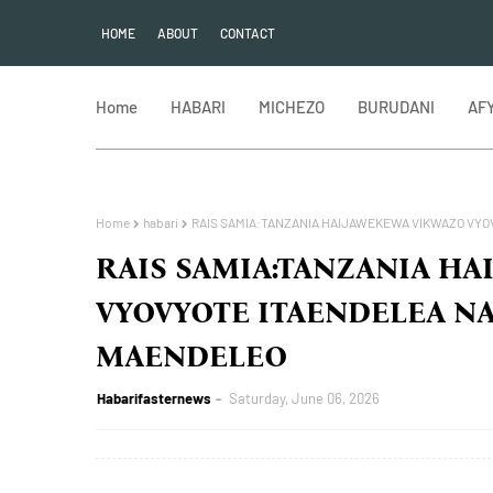
HOME
ABOUT
CONTACT
Home
HABARI
MICHEZO
BURUDANI
AF
Home
habari
RAIS SAMIA:TANZANIA HAIJAWEKEWA VIKWAZO VYO
RAIS SAMIA:TANZANIA H
VYOVYOTE ITAENDELEA NA
MAENDELEO
Habarifasternews
Saturday, June 06, 2026