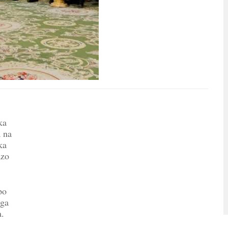
ka
a na
ka
azo
po
nga
a.