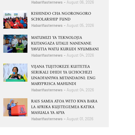
Habarifasternews
August 06, 2026
KISHINDO CHA NGORONGORO
SCHOLARSHIP FUND
Habarifasternews
August 05, 2026
MATUMIZI YA TEKNOLOJIA
KUTANGAZA UTALII NANENANE
YAVUTIA WATU KURUDI NYUMBANI
Habarifasternews
August 04, 2026
VIJANA TUJITOKEZE KUITETEA
SERIKALI DHIDI YA UCHOCHEZI
UNAOFANYWA MITANDAONI: ENG
MARYPRISCA MAHUNDI
Habarifasternews
August 04, 2026
RAIS SAMIA ATOA WITO KWA BARA
LA AFRIKA KUJITEGEMEA KATIKA
MASUALA YA AFYA
Habarifasternews
August 01, 2026