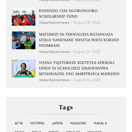
KISHINDO CHA NGORONGORO
SCHOLARSHIP FUND
Habarifasternews
August 05, 2026
MATUMIZI YA TEKNOLOJIA KUTANGAZA
UTALII NANENANE YAVUTIA WATU KURUDI
NYUMBANI
Habarifasternews
August 04, 2026
VIJANA TUJITOKEZE KUITETEA SERIKALI
DHIDI YA UCHOCHEZI UNAOFANYWA
MITANDAONI: ENG MARYPRISCA MAHUNDI
Habarifasternews
August 04, 2026
Tags
AFYA
HISTORIA
JARIDA
MAGAZINE
MAKALA
NEWS
PICHA
RIPOTI
SIMULIZI
TANGAZO