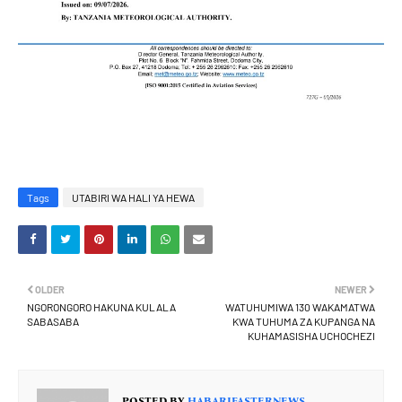
Tags
UTABIRI WA HALI YA HEWA
OLDER
NEWER
NGORONGORO HAKUNA KULALA
WATUHUMIWA 130 WAKAMATWA
SABASABA
KWA TUHUMA ZA KUPANGA NA
KUHAMASISHA UCHOCHEZI
POSTED BY
HABARIFASTERNEWS