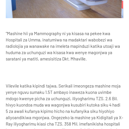
“Mashine hii ya Mammography ni ya kisasa na pekee kwa
Hospitali za Umma, inatumiwa na madaktari wabobezi wa
radiolojia ya wanawake na imeleta mapinduzi katika utoaji wa
huduma za uchunguzi wa kisasa kwa wenye magonjwa ya
saratani ya matiti, amesisitiza Dkt. Mhaville.
Vilevile katika kipindi tajwa, Serikali imeongeza mashine moja
yenye nguvu sumaku 1.5T ambayo inaweza kuona uvimbe
mdogo kwenye picha za uchunguzi, iliyogharimu TZS. 2.6 Bil.
hivyo kuondoa muda wa wagonjwa kusubiri kutoka siku 4 hadi
5 za awali kufanya kipimo hicho na kufanyika siku hiyohiyo
aliyoandikiwa mgonjwa. Ongezeko la mashine ya Kidigitali ya X-
Ray iliyogharimu kiasi cha TZS. 358 Mil. imefanikisha hospitali