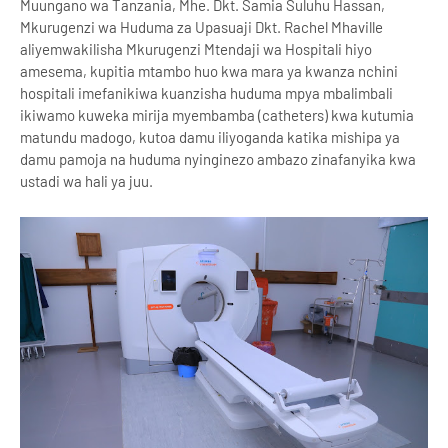
Muungano wa Tanzania, Mhe. Dkt. Samia Suluhu Hassan,
Mkurugenzi wa Huduma za Upasuaji Dkt. Rachel Mhaville
aliyemwakilisha Mkurugenzi Mtendaji wa Hospitali hiyo
amesema, kupitia mtambo huo kwa mara ya kwanza nchini
hospitali imefanikiwa kuanzisha huduma mpya mbalimbali
ikiwamo kuweka mirija myembamba (catheters) kwa kutumia
matundu madogo, kutoa damu iliyoganda katika mishipa ya
damu pamoja na huduma nyinginezo ambazo zinafanyika kwa
ustadi wa hali ya juu.