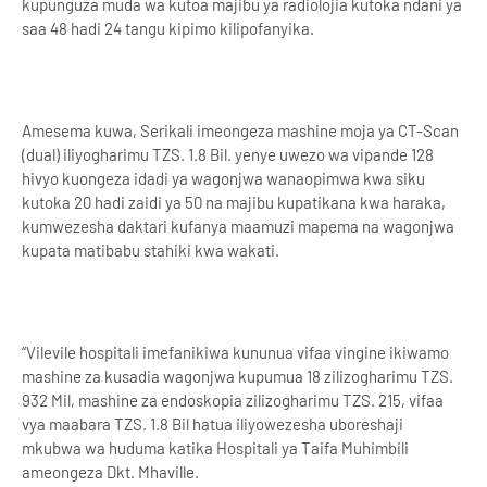
kupunguza muda wa kutoa majibu ya radiolojia kutoka ndani ya
saa 48 hadi 24 tangu kipimo kilipofanyika.
Amesema kuwa, Serikali imeongeza mashine moja ya CT-Scan
(dual) iliyogharimu TZS. 1.8 Bil. yenye uwezo wa vipande 128
hivyo kuongeza idadi ya wagonjwa wanaopimwa kwa siku
kutoka 20 hadi zaidi ya 50 na majibu kupatikana kwa haraka,
kumwezesha daktari kufanya maamuzi mapema na wagonjwa
kupata matibabu stahiki kwa wakati.
“Vilevile hospitali imefanikiwa kununua vifaa vingine ikiwamo
mashine za kusadia wagonjwa kupumua 18 zilizogharimu TZS.
932 Mil, mashine za endoskopia zilizogharimu TZS. 215, vifaa
vya maabara TZS. 1.8 Bil hatua iliyowezesha uboreshaji
mkubwa wa huduma katika Hospitali ya Taifa Muhimbili
ameongeza Dkt. Mhaville.