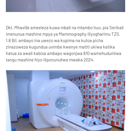
Dkt. Mhaville ameeleza kuwa mbali na mtambo huo, pia Serikali
imenunua mashine mpya ya Mammography iliyogharimu TZS.
1.8 Bil. ambayo ina uwezo wa kupima na kutoa picha
zinazoweza kugundua uvimbe kwenye matiti ukiwa katika
hatua za awali kabisa ambapo wagonjwa 810 wamehudumiwa
tangu mashine hiyo iliponunuliwa mwaka 2024.