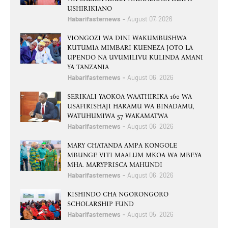
USHIRIKIANO
Habarifasternews
August 07, 2026
VIONGOZI WA DINI WAKUMBUSHWA
KUTUMIA MIMBARI KUENEZA JOTO LA
UPENDO NA UVUMILIVU KULINDA AMANI
YA TANZANIA
Habarifasternews
August 06, 2026
SERIKALI YAOKOA WAATHIRIKA 160 WA
USAFIRISHAJI HARAMU WA BINADAMU,
WATUHUMIWA 57 WAKAMATWA
Habarifasternews
August 06, 2026
MARY CHATANDA AMPA KONGOLE
MBUNGE VITI MAALUM MKOA WA MBEYA
MHA. MARYPRISCA MAHUNDI
Habarifasternews
August 06, 2026
KISHINDO CHA NGORONGORO
SCHOLARSHIP FUND
Habarifasternews
August 05, 2026