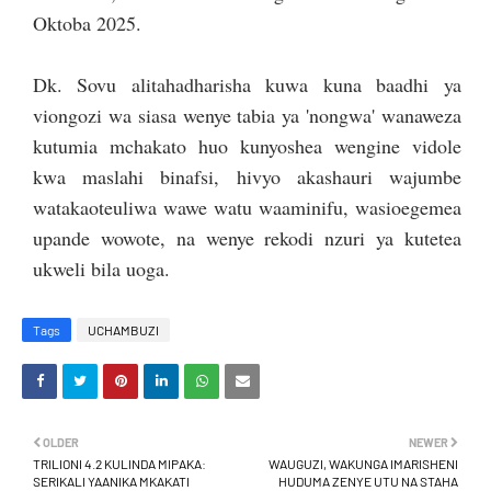
Oktoba 2025.
Dk. Sovu alitahadharisha kuwa kuna baadhi ya
viongozi wa siasa wenye tabia ya 'nongwa' wanaweza
kutumia mchakato huo kunyoshea wengine vidole
kwa maslahi binafsi, hivyo akashauri wajumbe
watakaoteuliwa wawe watu waaminifu, wasioegemea
upande wowote, na wenye rekodi nzuri ya kutetea
ukweli bila uoga.
Tags
UCHAMBUZI
OLDER
NEWER
TRILIONI 4.2 KULINDA MIPAKA:
WAUGUZI, WAKUNGA IMARISHENI
SERIKALI YAANIKA MKAKATI
HUDUMA ZENYE UTU NA STAHA