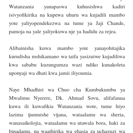
Watanzania yanapaswa kuhusishwa kadiri
isivyofikirika na kupewa uhuru wa kujadili mambo
yote yaliyopendekezwa na tume ya Jaji Chande,
pamoja na yale yaliyokuwa nje ya hadidu za rejea.
Alibainisha kuwa mambo yote yanayohitajika
kurudisha mshikamano wa taifa yasizuiwe kujadiliwa
kwa sababu kuzungumza wazi ndiko kunakoleta
uponyaji wa dhati kwa jamii iliyoumia.
Naye Mhadhiri wa Chuo cha Kumbukumbu ya
Mwalimu Nyerere, Dk. Ahmad Sovu, alifafanua
kuwa ili kuwafikia Watanzania wote, tume hiyo
lazima ijumuishe vijana, wataalamu wa sheria,
wanasaikolojia, wataalamu wa utawala bora, haki za
binadamu, na waathirika wa ghasia za uchaguzi wa