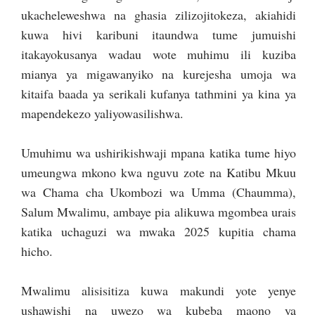
ukacheleweshwa na ghasia zilizojitokeza, akiahidi
kuwa hivi karibuni itaundwa tume jumuishi
itakayokusanya wadau wote muhimu ili kuziba
mianya ya migawanyiko na kurejesha umoja wa
kitaifa baada ya serikali kufanya tathmini ya kina ya
mapendekezo yaliyowasilishwa.
Umuhimu wa ushirikishwaji mpana katika tume hiyo
umeungwa mkono kwa nguvu zote na Katibu Mkuu
wa Chama cha Ukombozi wa Umma (Chaumma),
Salum Mwalimu, ambaye pia alikuwa mgombea urais
katika uchaguzi wa mwaka 2025 kupitia chama
hicho.
Mwalimu alisisitiza kuwa makundi yote yenye
ushawishi na uwezo wa kubeba maono ya