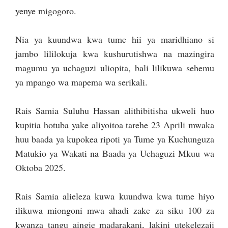
yenye migogoro.
Nia ya kuundwa kwa tume hii ya maridhiano si
jambo lililokuja kwa kushurutishwa na mazingira
magumu ya uchaguzi uliopita, bali lilikuwa sehemu
ya mpango wa mapema wa serikali.
Rais Samia Suluhu Hassan alithibitisha ukweli huo
kupitia hotuba yake aliyoitoa tarehe 23 Aprili mwaka
huu baada ya kupokea ripoti ya Tume ya Kuchunguza
Matukio ya Wakati na Baada ya Uchaguzi Mkuu wa
Oktoba 2025.
Rais Samia alieleza kuwa kuundwa kwa tume hiyo
ilikuwa miongoni mwa ahadi zake za siku 100 za
kwanza tangu aingie madarakani, lakini utekelezaji