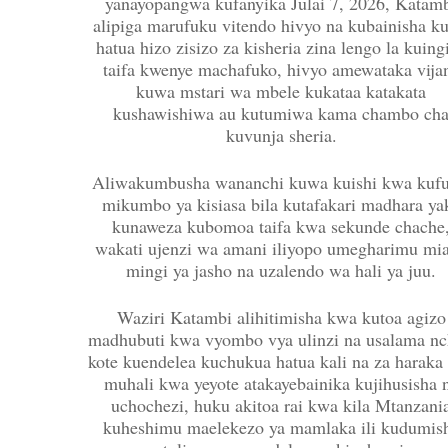
yanayopangwa kufanyika Julai 7, 2026, Katam
alipiga marufuku vitendo hivyo na kubainisha k
hatua hizo zisizo za kisheria zina lengo la kuing
taifa kwenye machafuko, hivyo amewataka vija
kuwa mstari wa mbele kukataa katakata
kushawishiwa au kutumiwa kama chambo ch
kuvunja sheria.
Aliwakumbusha wananchi kuwa kuishi kwa kufu
mikumbo ya kisiasa bila kutafakari madhara ya
kunaweza kubomoa taifa kwa sekunde chache
wakati ujenzi wa amani iliyopo umegharimu mi
mingi ya jasho na uzalendo wa hali ya juu.
Waziri Katambi alihitimisha kwa kutoa agizo
madhubuti kwa vyombo vya ulinzi na usalama nc
kote kuendelea kuchukua hatua kali na za haraka 
muhali kwa yeyote atakayebainika kujihusisha 
uchochezi, huku akitoa rai kwa kila Mtanzani
kuheshimu maelekezo ya mamlaka ili kudumis