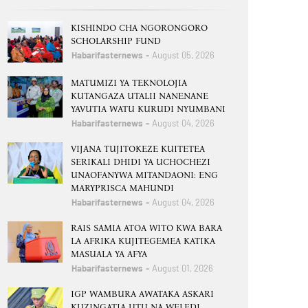
KISHINDO CHA NGORONGORO
SCHOLARSHIP FUND
Habarifasternews
August 05, 2026
MATUMIZI YA TEKNOLOJIA
KUTANGAZA UTALII NANENANE
YAVUTIA WATU KURUDI NYUMBANI
Habarifasternews
August 04, 2026
VIJANA TUJITOKEZE KUITETEA
SERIKALI DHIDI YA UCHOCHEZI
UNAOFANYWA MITANDAONI: ENG
MARYPRISCA MAHUNDI
Habarifasternews
August 04, 2026
RAIS SAMIA ATOA WITO KWA BARA
LA AFRIKA KUJITEGEMEA KATIKA
MASUALA YA AFYA
Habarifasternews
August 01, 2026
IGP WAMBURA AWATAKA ASKARI
KUZINGATIA UTU NA WELEDI