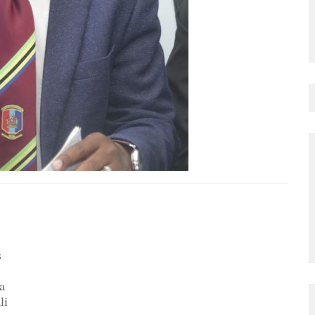
s
a
li