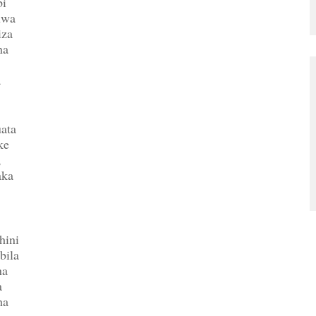
bi
uwa
iza
na
a
ata
ke
,
aka
hini
bila
na
a
ha