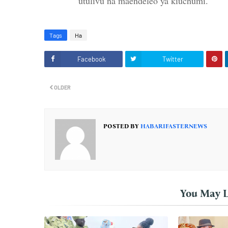
utulivu na maendeleo ya kiuchumi.
Tags
Ha
Facebook
Twitter
OLDER
POSTED BY
HABARIFASTERNEWS
You May L