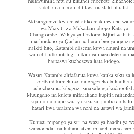
haitavumilia mtu au kikundi chochote kinachole
kuichoma moto nchi kwa maslahi binafsi.
Akizungumza kwa masikitiko makubwa na waum
wa Msikiti wa Mukadam uliopo Kata ya
Chang’ombe, Wilaya ya Dodoma Mjini wakati 
mashindano ya Qur’an na harambee ya ujenzi 
msikiti huo, Katambi alisema kuwa amani na um
wa nchi ndio misingi mikuu ya maendeleo amb
haipaswi kuchezewa hata kidogo.
Waziri Katambi alifafanua kuwa katika siku za h
karibuni kumekuwa na ongezeko la kauli za
uchochezi na kibaguzi zinazolenga kudhoofish
Muungano na kuleta mifarakano kupitia mitanda
kijamii na majukwaa ya kisiasa, jambo ambalo 
hatari kwa usalama wa nchi na ustawi wa jamii
Kuhusu mipango ya siri na wazi ya baadhi ya w
wanaoandaa na kuhamasisha maandamano har