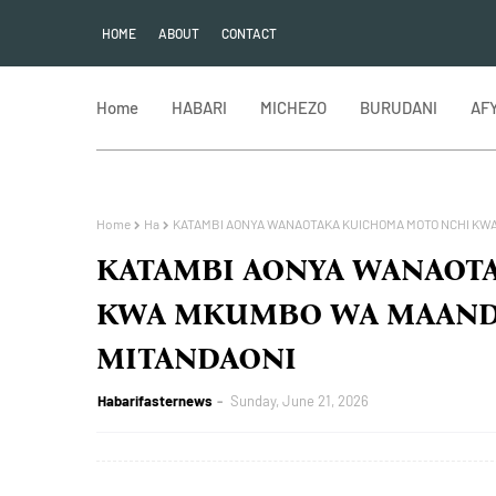
HOME
ABOUT
CONTACT
Home
HABARI
MICHEZO
BURUDANI
AF
Home
Ha
KATAMBI AONYA WANAOTAKA KUICHOMA MOTO NCHI KW
KATAMBI AONYA WANAOT
KWA MKUMBO WA MAAND
MITANDAONI
Habarifasternews
Sunday, June 21, 2026