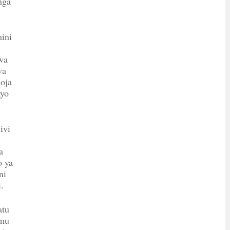
nga
ini
wa
wa
oja
ayo
ivi
a
o ya
ni
.
atu
amu