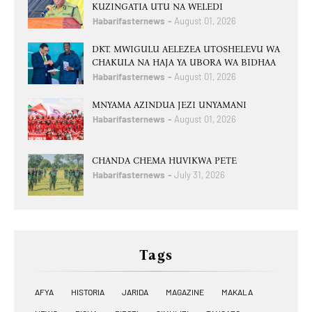
KUZINGATIA UTU NA WELEDI
Habarifasternews
August 01, 2026
DKT. MWIGULU AELEZEA UTOSHELEVU WA
CHAKULA NA HAJA YA UBORA WA BIDHAA
Habarifasternews
August 01, 2026
MNYAMA AZINDUA JEZI UNYAMANI
Habarifasternews
August 01, 2026
CHANDA CHEMA HUVIKWA PETE
Habarifasternews
July 31, 2026
Tags
AFYA
HISTORIA
JARIDA
MAGAZINE
MAKALA