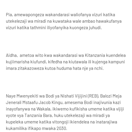
Pia, amewapongeza wakandarasi waliofanya vizuri katika
utekelezaji wa miradi na kuwataka wale ambao hawakufanya
vizuri katika tathmini iliyofanyika kuongeza juhudi.
Aidha, ametoa wito kwa wakandarasi wa Kitanzania kuendelea
kujiimarisha kiufundi, kifedha na kiutawala ili kujenga kampuni
imara zitakazoweza kutoa huduma hata nje ya nchi.
Naye Mwenyekiti wa Bodi ya Nishati Vijijini (REB), Balozi Meja
Jenerali Mstaafu Jacob Kingu, amesema Bodi inajivunia kazi
inayofanywa na Wakala, ikiwemo kufikisha umeme katika vijiji
vyote vya Tanzania Bara, huku utekelezaji wa miradi ya
kupeleka umeme katika vitongoji ikiendelea na inatarajiwa
kukamilika ifikapo mwaka 2030.