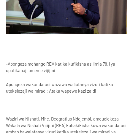
-Apongeza mchango REA katika kufikisha asilimia 78.1 ya
upatikanaji umeme vijijini
Apongeza wakandarasi wazawa waliofanya vizuri katika
utekelezaji wa miradi; Ataka wapewe kazi zaidi
Waziri wa Nishati, Mhe. Deogratius Ndejembi, ameuelekeza
Wakala wa Nishati Vijijini (REA) kuhakikisha kuwa wakandarasi
ambao hawajafanya vizuri katika utekelezaji wa miradi ya