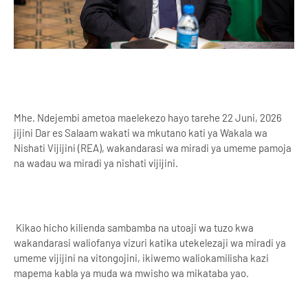
Mhe. Ndejembi ametoa maelekezo hayo tarehe 22 Juni, 2026
jijini Dar es Salaam wakati wa mkutano kati ya Wakala wa
Nishati Vijijini (REA), wakandarasi wa miradi ya umeme pamoja
na wadau wa miradi ya nishati vijijini.
Kikao hicho kilienda sambamba na utoaji wa tuzo kwa
wakandarasi waliofanya vizuri katika utekelezaji wa miradi ya
umeme vijijini na vitongojini, ikiwemo waliokamilisha kazi
mapema kabla ya muda wa mwisho wa mikataba yao.