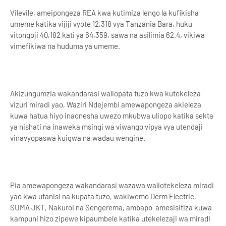
Vilevile, ameipongeza REA kwa kutimiza lengo la kufikisha
umeme katika vijiji vyote 12,318 vya Tanzania Bara, huku
vitongoji 40,182 kati ya 64,359, sawa na asilimia 62.4, vikiwa
vimefikiwa na huduma ya umeme.
Akizungumzia wakandarasi waliopata tuzo kwa kutekeleza
vizuri miradi yao, Waziri Ndejembi amewapongeza akieleza
kuwa hatua hiyo inaonesha uwezo mkubwa uliopo katika sekta
ya nishati na inaweka msingi wa viwango vipya vya utendaji
vinavyopaswa kuigwa na wadau wengine.
Pia amewapongeza wakandarasi wazawa waliotekeleza miradi
yao kwa ufanisi na kupata tuzo, wakiwemo Derm Electric,
SUMA JKT, Nakuroi na Sengerema, ambapo amesisitiza kuwa
kampuni hizo zipewe kipaumbele katika utekelezaji wa miradi