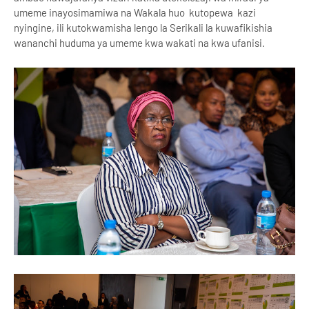
umeme inayosimamiwa na Wakala huo kutopewa kazi
nyingine, ili kutokwamisha lengo la Serikali la kuwafikishia
wananchi huduma ya umeme kwa wakati na kwa ufanisi.