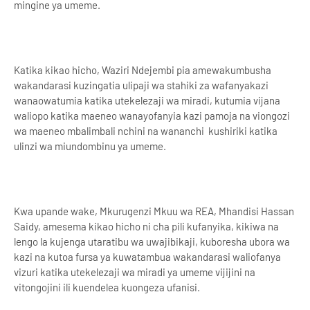
mingine ya umeme.
Katika kikao hicho, Waziri Ndejembi pia amewakumbusha
wakandarasi kuzingatia ulipaji wa stahiki za wafanyakazi
wanaowatumia katika utekelezaji wa miradi, kutumia vijana
waliopo katika maeneo wanayofanyia kazi pamoja na viongozi
wa maeneo mbalimbali nchini na wananchi kushiriki katika
ulinzi wa miundombinu ya umeme.
Kwa upande wake, Mkurugenzi Mkuu wa REA, Mhandisi Hassan
Saidy, amesema kikao hicho ni cha pili kufanyika, kikiwa na
lengo la kujenga utaratibu wa uwajibikaji, kuboresha ubora wa
kazi na kutoa fursa ya kuwatambua wakandarasi waliofanya
vizuri katika utekelezaji wa miradi ya umeme vijijini na
vitongojini ili kuendelea kuongeza ufanisi.