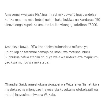
Amesema kwa sasa REA ina miradi mikubwa 13 inayoendelea
katika maeneo mbalimbali nchini huku kukiwa na kandarasi 150
zinazolenga kupeleka umeme katika vitongoji takriban 17,000.
Ameeleza kuwa, REA itaendelea kuimarisha mifumo ya
ufuatiliaji na tathmini pamoja na utoaji wa motisha, huku
ikichukua hatua stahiki dhidi ya wale wasiotekeleza majukumu
yao kwa mujibu wa mikataba.
Mhandisi Saidy ameshukuru viongozi wa Wizara ya Nishati kwa
maelekezo na miongozo inayosaidia kusukuma utekelezaji wa
miradi inayosimamiwa na Wakala.