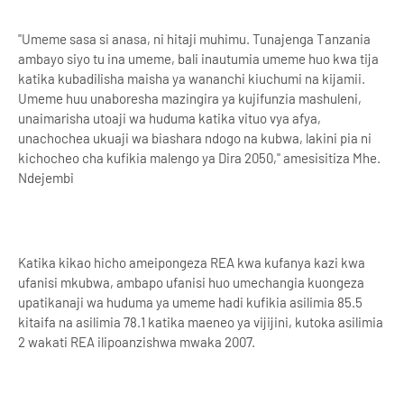
"Umeme sasa si anasa, ni hitaji muhimu. Tunajenga Tanzania
ambayo siyo tu ina umeme, bali inautumia umeme huo kwa tija
katika kubadilisha maisha ya wananchi kiuchumi na kijamii.
Umeme huu unaboresha mazingira ya kujifunzia mashuleni,
unaimarisha utoaji wa huduma katika vituo vya afya,
unachochea ukuaji wa biashara ndogo na kubwa, lakini pia ni
kichocheo cha kufikia malengo ya Dira 2050," amesisitiza Mhe.
Ndejembi
Katika kikao hicho ameipongeza REA kwa kufanya kazi kwa
ufanisi mkubwa, ambapo ufanisi huo umechangia kuongeza
upatikanaji wa huduma ya umeme hadi kufikia asilimia 85.5
kitaifa na asilimia 78.1 katika maeneo ya vijijini, kutoka asilimia
2 wakati REA ilipoanzishwa mwaka 2007.