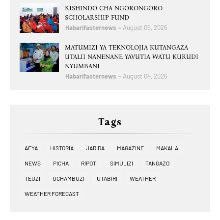
KISHINDO CHA NGORONGORO
SCHOLARSHIP FUND
Habarifasternews
August 05, 2026
MATUMIZI YA TEKNOLOJIA KUTANGAZA
UTALII NANENANE YAVUTIA WATU KURUDI
NYUMBANI
Habarifasternews
August 04, 2026
Tags
AFYA
HISTORIA
JARIDA
MAGAZINE
MAKALA
NEWS
PICHA
RIPOTI
SIMULIZI
TANGAZO
TEUZI
UCHAMBUZI
UTABIRI
WEATHER
WEATHER FORECAST