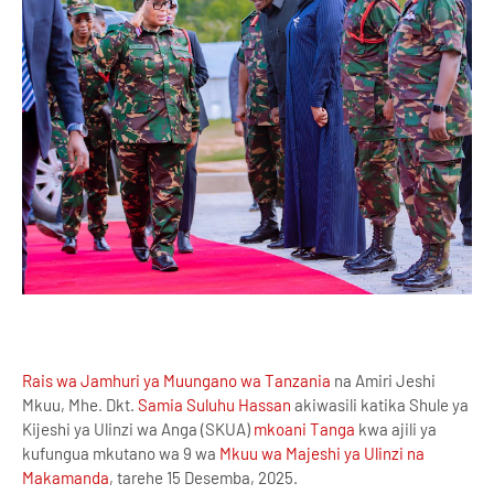
Rais wa Jamhuri ya Muungano wa Tanzania
na Amiri Jeshi
Mkuu, Mhe. Dkt.
Samia Suluhu Hassan
akiwasili katika Shule ya
Kijeshi ya Ulinzi wa Anga (SKUA)
mkoani Tanga
kwa ajili ya
kufungua mkutano wa 9 wa
Mkuu wa Majeshi ya Ulinzi na
Makamanda
, tarehe 15 Desemba, 2025.