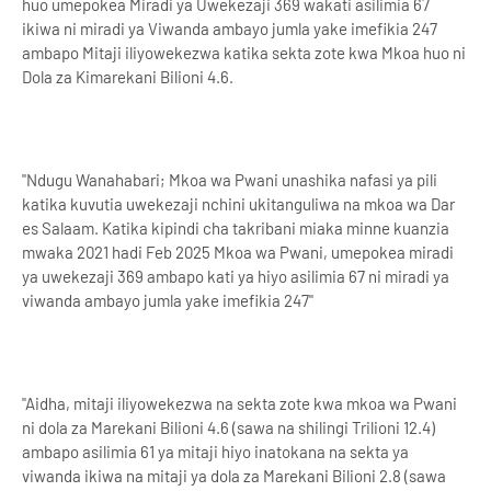
huo umepokea Miradi ya Uwekezaji 369 wakati asilimia 67
ikiwa ni miradi ya Viwanda ambayo jumla yake imefikia 247
ambapo Mitaji iliyowekezwa katika sekta zote kwa Mkoa huo ni
Dola za Kimarekani Bilioni 4.6.
"Ndugu Wanahabari; Mkoa wa Pwani unashika nafasi ya pili
katika kuvutia uwekezaji nchini ukitanguliwa na mkoa wa Dar
es Salaam. Katika kipindi cha takribani miaka minne kuanzia
mwaka 2021 hadi Feb 2025 Mkoa wa Pwani, umepokea miradi
ya uwekezaji 369 ambapo kati ya hiyo asilimia 67 ni miradi ya
viwanda ambayo jumla yake imefikia 247"
"Aidha, mitaji iliyowekezwa na sekta zote kwa mkoa wa Pwani
ni dola za Marekani Bilioni 4.6 (sawa na shilingi Trilioni 12.4)
ambapo asilimia 61 ya mitaji hiyo inatokana na sekta ya
viwanda ikiwa na mitaji ya dola za Marekani Bilioni 2.8 (sawa