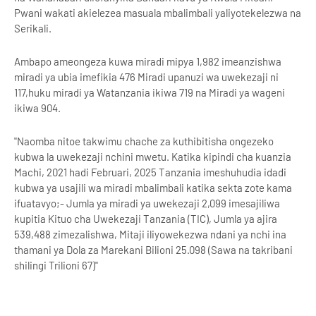
Pwani wakati akielezea masuala mbalimbali yaliyotekelezwa na
Serikali.
Ambapo ameongeza kuwa miradi mipya 1,982 imeanzishwa
miradi ya ubia imefikia 476 Miradi upanuzi wa uwekezaji ni
117,huku miradi ya Watanzania ikiwa 719 na Miradi ya wageni
ikiwa 904.
"Naomba nitoe takwimu chache za kuthibitisha ongezeko
kubwa la uwekezaji nchini mwetu. Katika kipindi cha kuanzia
Machi, 2021 hadi Februari, 2025 Tanzania imeshuhudia idadi
kubwa ya usajili wa miradi mbalimbali katika sekta zote kama
ifuatavyo;- Jumla ya miradi ya uwekezaji 2,099 imesajiliwa
kupitia Kituo cha Uwekezaji Tanzania (TIC), Jumla ya ajira
539,488 zimezalishwa, Mitaji iliyowekezwa ndani ya nchi ina
thamani ya Dola za Marekani Bilioni 25.098 (Sawa na takribani
shilingi Trilioni 67)"