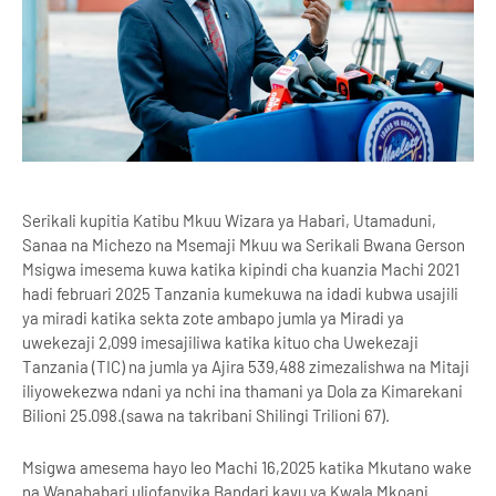
Serikali kupitia Katibu Mkuu Wizara ya Habari, Utamaduni,
Sanaa na Michezo na Msemaji Mkuu wa Serikali Bwana Gerson
Msigwa imesema kuwa katika kipindi cha kuanzia Machi 2021
hadi februari 2025 Tanzania kumekuwa na idadi kubwa usajili
ya miradi katika sekta zote ambapo jumla ya Miradi ya
uwekezaji 2,099 imesajiliwa katika kituo cha Uwekezaji
Tanzania (TIC) na jumla ya Ajira 539,488 zimezalishwa na Mitaji
iliyowekezwa ndani ya nchi ina thamani ya Dola za Kimarekani
Bilioni 25.098.(sawa na takribani Shilingi Trilioni 67).
Msigwa amesema hayo leo Machi 16,2025 katika Mkutano wake
na Wanahabari uliofanyika Bandari kavu ya Kwala Mkoani