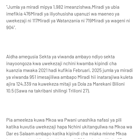
"Jumla ya miradi mipya 1,982 imeanzishwa,Miradi ya ubia
imefikia 476Miradi ya iliyohusisha upanuzi wa maeneo ya
uwekezaji ni 117Miradi ya Watanzania ni 719Miradi ya wageni ni
904".
Aidha amegusia Sekta ya viwanda ambayo ndiyo sekta
inayoongoza kwa uwekezaji nchini kwamba kipindi cha
kuanzia mwaka 2021 hadi kufikia Februari, 2025 jumla ya miradi
ya viwanda 951 imesajiliwa ambapo Miradi hii inatarajiwa kuleta
ajira 124,339 na kuwekeza mitaji ya Dola za Marekani Bilioni
10.5 (Sawa na takribani shilingi Trilioni 27).
Pia ameeleza kuwa Mkoa wa Pwani unashika nafasi ya pili
katika kuvutia uwekezaji hapa Nchini ukitanguliwa na Mkoa wa
Dar es Salaam ambapo katika kipindi cha miaka minne Mkoa