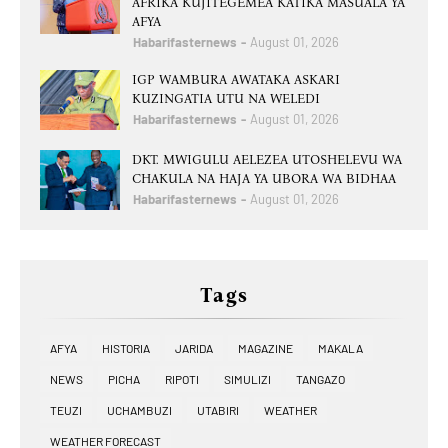
AFRIKA KUJITEGEMEA KATIKA MASUALA YA
AFYA
Habarifasternews
August 01, 2026
IGP WAMBURA AWATAKA ASKARI
KUZINGATIA UTU NA WELEDI
Habarifasternews
August 01, 2026
DKT. MWIGULU AELEZEA UTOSHELEVU WA
CHAKULA NA HAJA YA UBORA WA BIDHAA
Habarifasternews
August 01, 2026
Tags
AFYA
HISTORIA
JARIDA
MAGAZINE
MAKALA
NEWS
PICHA
RIPOTI
SIMULIZI
TANGAZO
TEUZI
UCHAMBUZI
UTABIRI
WEATHER
WEATHER FORECAST