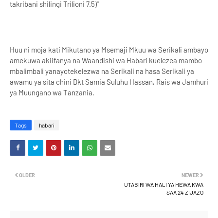
takribani shilingi Trilioni 7.5)"
Huu ni moja kati Mikutano ya Msemaji Mkuu wa Serikali ambayo
amekuwa akiifanya na Waandishi wa Habari kuelezea mambo
mbalimbali yanayotekelezwa na Serikali na hasa Serikali ya
awamu ya sita chini Dkt Samia Suluhu Hassan, Rais wa Jamhuri
ya Muungano wa Tanzania.
Tags
habari
OLDER
NEWER
UTABIRI WA HALI YA HEWA KWA
SAA 24 ZIJAZO