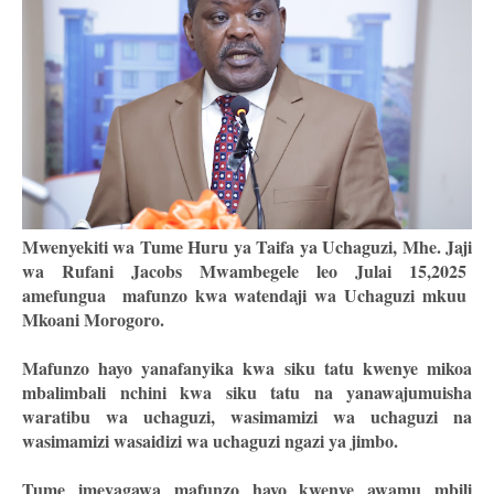
Mwenyekiti wa Tume Huru ya Taifa ya Uchaguzi, Mhe. Jaji
wa Rufani Jacobs Mwambegele leo Julai 15,2025
amefungua mafunzo kwa watendaji wa Uchaguzi mkuu
Mkoani Morogoro.
Mafunzo hayo yanafanyika kwa siku tatu kwenye mikoa
mbalimbali nchini kwa siku tatu na yanawajumuisha
waratibu wa uchaguzi, wasimamizi wa uchaguzi na
wasimamizi wasaidizi wa uchaguzi ngazi ya jimbo.
Tume imeyagawa mafunzo hayo kwenye awamu mbili