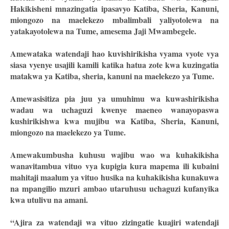
Hakikisheni mnazingatia ipasavyo Katiba, Sheria, Kanuni,
miongozo na maelekezo mbalimbali yaliyotolewa na
yatakayotolewa na Tume, amesema Jaji Mwambegele.
Amewataka watendaji hao kuvishirikisha vyama vyote vya
siasa vyenye usajili kamili katika hatua zote kwa kuzingatia
matakwa ya Katiba, sheria, kanuni na maelekezo ya Tume.
Amewasisitiza pia juu ya umuhimu wa kuwashirikisha
wadau wa uchaguzi kwenye maeneo wanayopaswa
kushirikishwa kwa mujibu wa Katiba, Sheria, Kanuni,
miongozo na maelekezo ya Tume.
Amewakumbusha kuhusu wajibu wao wa kuhakikisha
wanavitambua vituo vya kupigia kura mapema ili kubaini
mahitaji maalum ya vituo husika na kuhakikisha kunakuwa
na mpangilio mzuri ambao utaruhusu uchaguzi kufanyika
kwa utulivu na amani.
“Ajira za watendaji wa vituo zizingatie kuajiri watendaji