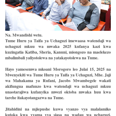
Na. Mwandishi wetu.
Tume Huru ya Taifa ya Uchaguzi imewaasa watendaji wa
uchaguzi mkuu wa mwaka 2025 kufanya kazi kwa
kuzingatia Katiba, Sheria, Kanuni, miongozo na maelekezo
mbalimbali yaliyotolewa na yatakayotolewa na Tume.
Hayo yamesemwa mkoani Morogoro leo Julai 15, 2025 na
Mwenyekiti wa Tume Huru ya Taifa ya Uchaguzi, Mhe. Jaji
wa Mahakama ya Rufani, Jacobs Mwambegele wakati
akifungua mafunzo kwa watendaji wa uchaguzi mkuu
unaotarajiwa kufanyika mwezi oktoba mwaka huu kwa
tarehe itakayotangazwa na Tume.
Jitahidini na mjiepushe kuwa vyanzo vya malalamiko
kutoka kwa vyama vya siasa na wadau wa uchaguzi.