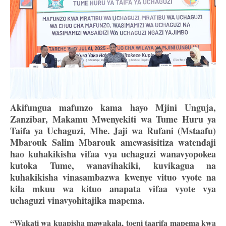
Akifungua mafunzo kama hayo Mjini Unguja,
Zanzibar, Makamu Mwenyekiti wa Tume Huru ya
Taifa ya Uchaguzi, Mhe. Jaji wa Rufani (Mstaafu)
Mbarouk Salim Mbarouk amewasisitiza watendaji
hao kuhakikisha vifaa vya uchaguzi wanavyopokea
kutoka Tume, wanavihakiki, kuvikagua na
kuhakikisha vinasambazwa kwenye vituo vyote na
kila mkuu wa kituo anapata vifaa vyote vya
uchaguzi vinavyohitajika mapema.
“Wakati wa kuapisha mawakala, toeni taarifa mapema kwa