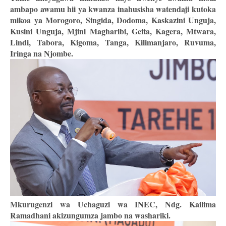
ambapo awamu hii ya kwanza inahusisha watendaji kutoka
mikoa ya Morogoro, Singida, Dodoma, Kaskazini Unguja,
Kusini Unguja, Mjini Magharibi, Geita, Kagera, Mtwara,
Lindi, Tabora, Kigoma, Tanga, Kilimanjaro, Ruvuma,
Iringa na Njombe.
Mkurugenzi wa Uchaguzi wa INEC, Ndg. Kailima
Ramadhani akizungumza jambo na washariki.