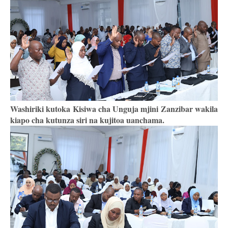
Washiriki kutoka Kisiwa cha Unguja mjini Zanzibar wakila
kiapo cha kutunza siri na kujitoa uanchama.