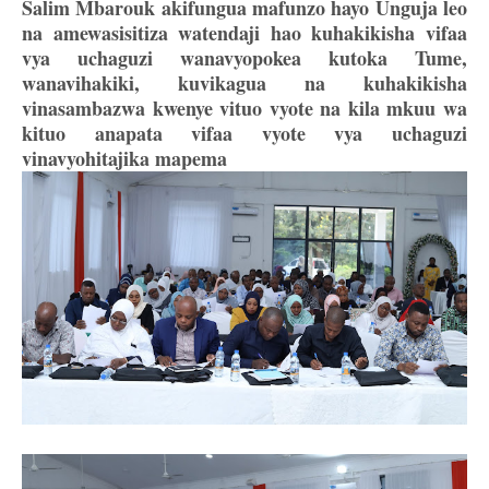
Salim Mbarouk akifungua mafunzo hayo Unguja leo
na amewasisitiza watendaji hao kuhakikisha vifaa
vya uchaguzi wanavyopokea kutoka Tume,
wanavihakiki, kuvikagua na kuhakikisha
vinasambazwa kwenye vituo vyote na kila mkuu wa
kituo anapata vifaa vyote vya uchaguzi
vinavyohitajika mapema