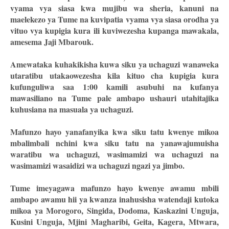
vyama vya siasa kwa mujibu wa sheria, kanuni na
maelekezo ya Tume na kuvipatia vyama vya siasa orodha ya
vituo vya kupigia kura ili kuviwezesha kupanga mawakala,
amesema Jaji Mbarouk.
Amewataka kuhakikisha kuwa siku ya uchaguzi wanaweka
utaratibu utakaowezesha kila kituo cha kupigia kura
kufunguliwa saa 1:00 kamili asubuhi na kufanya
mawasiliano na Tume pale ambapo ushauri utahitajika
kuhusiana na masuala ya uchaguzi.
Mafunzo hayo yanafanyika kwa siku tatu kwenye mikoa
mbalimbali nchini kwa siku tatu na yanawajumuisha
waratibu wa uchaguzi, wasimamizi wa uchaguzi na
wasimamizi wasaidizi wa uchaguzi ngazi ya jimbo.
Tume imeyagawa mafunzo hayo kwenye awamu mbili
ambapo awamu hii ya kwanza inahusisha watendaji kutoka
mikoa ya Morogoro, Singida, Dodoma, Kaskazini Unguja,
Kusini Unguja, Mjini Magharibi, Geita, Kagera, Mtwara,