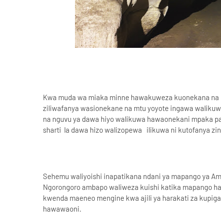
Kwa muda wa miaka minne hawakuweza kuonekana na mt
ziliwafanya wasionekane na mtu yoyote ingawa walikuw
na nguvu ya dawa hiyo walikuwa hawaonekani mpaka pal
sharti la dawa hizo walizopewa ilikuwa ni kutofanya zi
Sehemu waliyoishi inapatikana ndani ya mapango ya A
Ngorongoro ambapo waliweza kuishi katika mapango ha
kwenda maeneo mengine kwa ajili ya harakati za kupig
hawawaoni.