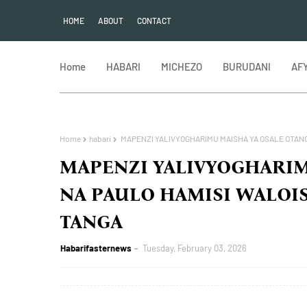
HOME
ABOUT
CONTACT
Home
HABARI
MICHEZO
BURUDANI
AF
Home
habari
MAPENZI YALIVYOGHARIMU MAISHA YA OSALE OTANG
MAPENZI YALIVYOGHARIM
NA PAULO HAMISI WALOI
TANGA
Habarifasternews
Tuesday, February 03, 2026