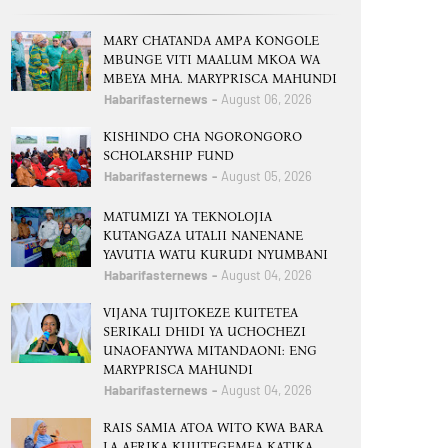
MARY CHATANDA AMPA KONGOLE
MBUNGE VITI MAALUM MKOA WA
MBEYA MHA. MARYPRISCA MAHUNDI
Habarifasternews
August 06, 2026
KISHINDO CHA NGORONGORO
SCHOLARSHIP FUND
Habarifasternews
August 05, 2026
MATUMIZI YA TEKNOLOJIA
KUTANGAZA UTALII NANENANE
YAVUTIA WATU KURUDI NYUMBANI
Habarifasternews
August 04, 2026
VIJANA TUJITOKEZE KUITETEA
SERIKALI DHIDI YA UCHOCHEZI
UNAOFANYWA MITANDAONI: ENG
MARYPRISCA MAHUNDI
Habarifasternews
August 04, 2026
RAIS SAMIA ATOA WITO KWA BARA
LA AFRIKA KUJITEGEMEA KATIKA