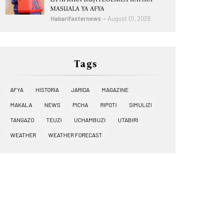
MASUALA YA AFYA
Habarifasternews
August 01, 2026
Tags
AFYA
HISTORIA
JARIDA
MAGAZINE
MAKALA
NEWS
PICHA
RIPOTI
SIMULIZI
TANGAZO
TEUZI
UCHAMBUZI
UTABIRI
WEATHER
WEATHER FORECAST