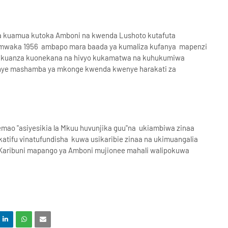
kwa kuamua kutoka Amboni na kwenda Lushoto kutafuta
a mwaka 1956 ambapo mara baada ya kumaliza kufanya mapenzi
a kuanza kuonekana na hivyo kukamatwa na kuhukumiwa
enye mashamba ya mkonge kwenda kwenye harakati za
mao "asiyesikia la Mkuu huvunjika guu"na ukiambiwa zinaa
katifu vinatufundisha kuwa usikaribie zinaa na ukimuangalia
 Karibuni mapango ya Amboni mujionee mahali walipokuwa