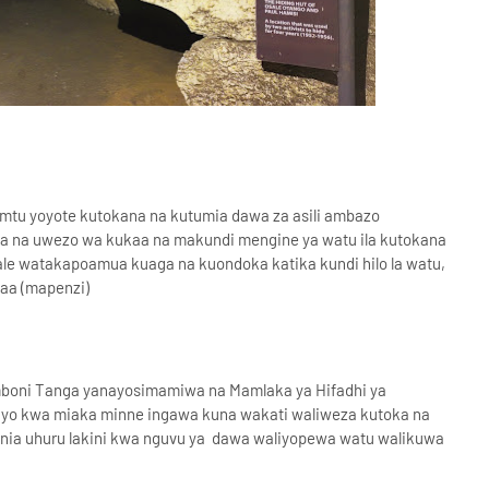
u yoyote kutokana na kutumia dawa za asili ambazo
a na uwezo wa kukaa na makundi mengine ya watu ila kutokana
e watakapoamua kuaga na kuondoka katika kundi hilo la watu,
naa (mapenzi)
mboni Tanga yanayosimamiwa na Mamlaka ya Hifadhi ya
yo kwa miaka minne ingawa kuna wakati waliweza kutoka na
ania uhuru lakini kwa nguvu ya dawa waliyopewa watu walikuwa