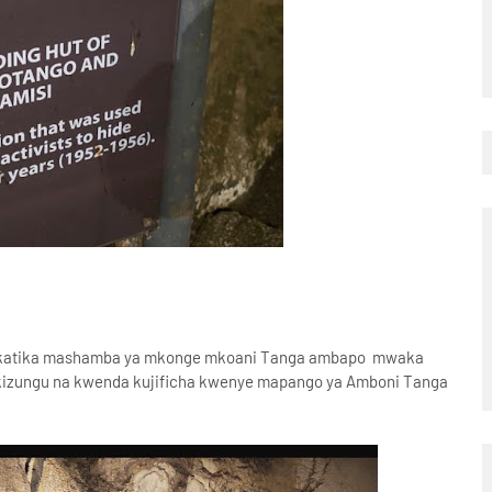
zi katika mashamba ya mkonge mkoani Tanga ambapo mwaka
 kizungu na kwenda kujificha kwenye mapango ya Amboni Tanga