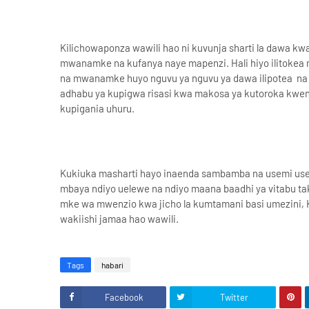
Kilichowaponza wawili hao ni kuvunja sharti la dawa 
mwanamke na kufanya naye mapenzi. Hali hiyo ilitoke
na mwanamke huyo nguvu ya nguvu ya dawa ilipotea n
adhabu ya kupigwa risasi kwa makosa ya kutoroka kw
kupigania uhuru.
Kukiuka masharti hayo inaenda sambamba na usemi use
mbaya ndiyo uelewe na ndiyo maana baadhi ya vitabu ta
mke wa mwenzio kwa jicho la kumtamani basi umezini,
wakiishi jamaa hao wawili.
Tags
habari
Facebook
Twitter