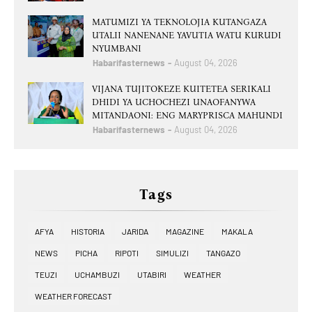
MATUMIZI YA TEKNOLOJIA KUTANGAZA
UTALII NANENANE YAVUTIA WATU KURUDI
NYUMBANI
Habarifasternews
August 04, 2026
VIJANA TUJITOKEZE KUITETEA SERIKALI
DHIDI YA UCHOCHEZI UNAOFANYWA
MITANDAONI: ENG MARYPRISCA MAHUNDI
Habarifasternews
August 04, 2026
Tags
AFYA
HISTORIA
JARIDA
MAGAZINE
MAKALA
NEWS
PICHA
RIPOTI
SIMULIZI
TANGAZO
TEUZI
UCHAMBUZI
UTABIRI
WEATHER
WEATHER FORECAST