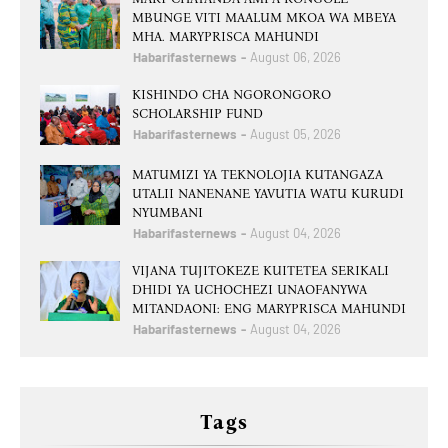
MBUNGE VITI MAALUM MKOA WA MBEYA
MHA. MARYPRISCA MAHUNDI
Habarifasternews
August 06, 2026
KISHINDO CHA NGORONGORO
SCHOLARSHIP FUND
Habarifasternews
August 05, 2026
MATUMIZI YA TEKNOLOJIA KUTANGAZA
UTALII NANENANE YAVUTIA WATU KURUDI
NYUMBANI
Habarifasternews
August 04, 2026
VIJANA TUJITOKEZE KUITETEA SERIKALI
DHIDI YA UCHOCHEZI UNAOFANYWA
MITANDAONI: ENG MARYPRISCA MAHUNDI
Habarifasternews
August 04, 2026
Tags