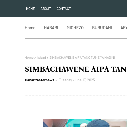
HOME
ABOUT
CONTACT
Home
HABARI
MICHEZO
BURUDANI
AF
Home
habari
SIMBACHAWENE AIPA TANO TUME YA MADINI
SIMBACHAWENE AIPA TAN
Habarifasternews
Tuesday, June 17, 2025