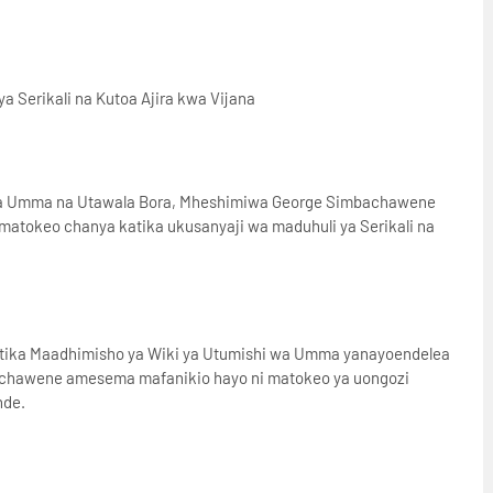
 Serikali na Kutoa Ajira kwa Vijana
hi wa Umma na Utawala Bora, Mheshimiwa George Simbachawene
atokeo chanya katika ukusanyaji wa maduhuli ya Serikali na
atika Maadhimisho ya Wiki ya Utumishi wa Umma yanayoendelea
mbachawene amesema mafanikio hayo ni matokeo ya uongozi
nde.