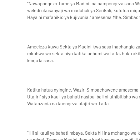
“Nawapongeza Tume ya Madini, na nampongeza sana W
weledi ukusanyaji wa maduhuli ya Serikali, kufufua mig
Haya ni mafanikio ya kujivunia,” amesema Mhe. Simba
Ameeleza kuwa Sekta ya Madini kwa sasa inachangia zaid
mkubwa wa sekta hiyo katika uchumi wa taifa, huku akit
lengo la sasa.
Katika hatua nyingine, Waziri Simbachawene amesema k
Utajiri” siyo kauli ya bahati nasibu, bali ni uthibitisho
Watanzania na kuongeza utajiri wa Taifa.
“Hii si kauli ya bahati mbaya. Sekta hii ina mchango wa 
ya ndani. Tume ya Madini ifanye kazi kwa nguvu zaidi il