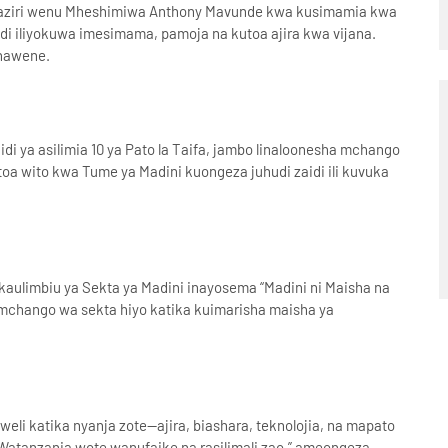
aziri wenu Mheshimiwa Anthony Mavunde kwa kusimamia kwa
odi iliyokuwa imesimama, pamoja na kutoa ajira kwa vijana.
chawene.
i ya asilimia 10 ya Pato la Taifa, jambo linaloonesha mchango
oa wito kwa Tume ya Madini kuongeza juhudi zaidi ili kuvuka
aulimbiu ya Sekta ya Madini inayosema “Madini ni Maisha na
 wa mchango wa sekta hiyo katika kuimarisha maisha ya
kweli katika nyanja zote—ajira, biashara, teknolojia, na mapato
i Watanzania wote wanufaike na rasilimali zao,” ameongeza.