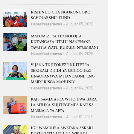
KISHINDO CHA NGORONGORO
SCHOLARSHIP FUND
Habarifasternews
August 05, 2026
MATUMIZI YA TEKNOLOJIA
KUTANGAZA UTALII NANENANE
YAVUTIA WATU KURUDI NYUMBANI
Habarifasternews
August 04, 2026
VIJANA TUJITOKEZE KUITETEA
SERIKALI DHIDI YA UCHOCHEZI
UNAOFANYWA MITANDAONI: ENG
MARYPRISCA MAHUNDI
Habarifasternews
August 04, 2026
RAIS SAMIA ATOA WITO KWA BARA
LA AFRIKA KUJITEGEMEA KATIKA
MASUALA YA AFYA
Habarifasternews
August 01, 2026
IGP WAMBURA AWATAKA ASKARI
KUZINGATIA UTU NA WELEDI