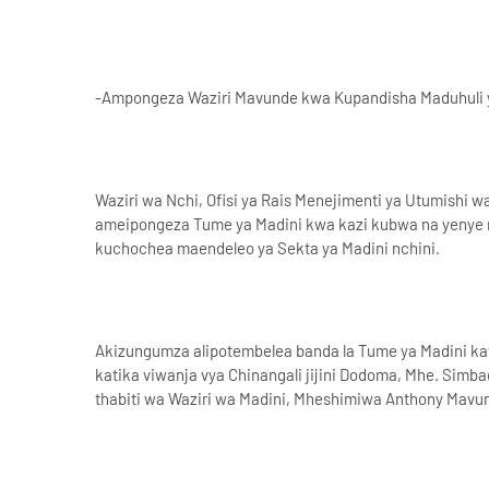
-Ampongeza Waziri Mavunde kwa Kupandisha Maduhuli ya
Waziri wa Nchi, Ofisi ya Rais Menejimenti ya Utumis
ameipongeza Tume ya Madini kwa kazi kubwa na yenye m
kuchochea maendeleo ya Sekta ya Madini nchini.
Akizungumza alipotembelea banda la Tume ya Madini k
katika viwanja vya Chinangali jijini Dodoma, Mhe. Si
thabiti wa Waziri wa Madini, Mheshimiwa Anthony Mavu