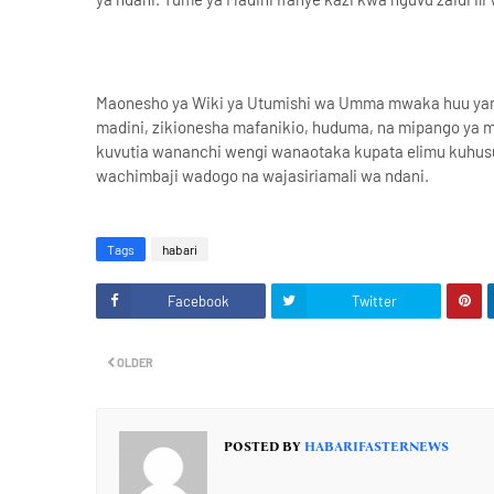
Maonesho ya Wiki ya Utumishi wa Umma mwaka huu yamej
madini, zikionesha mafanikio, huduma, na mipango ya 
kuvutia wananchi wengi wanaotaka kupata elimu kuhusu
wachimbaji wadogo na wajasiriamali wa ndani.
Tags
habari
Facebook
Twitter
OLDER
POSTED BY
HABARIFASTERNEWS