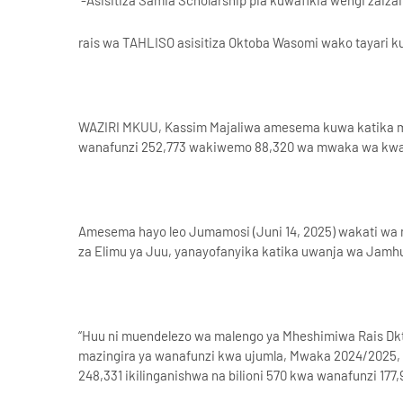
-Asisitiza Samia Scholarship pia kuwafikia wengi zaizai
rais wa TAHLISO asisitiza Oktoba Wasomi wako tayari k
WAZIRI MKUU, Kassim Majaliwa amesema kuwa katika m
wanafunzi 252,773 wakiwemo 88,320 wa mwaka wa kwanz
Amesema hayo leo Jumamosi (Juni 14, 2025) wakati wa 
za Elimu ya Juu, yanayofanyika katika uwanja wa Jamhu
“Huu ni muendelezo wa malengo ya Mheshimiwa Rais Dkt
mazingira ya wanafunzi kwa ujumla, Mwaka 2024/2025, m
248,331 ikilinganishwa na bilioni 570 kwa wanafunzi 17