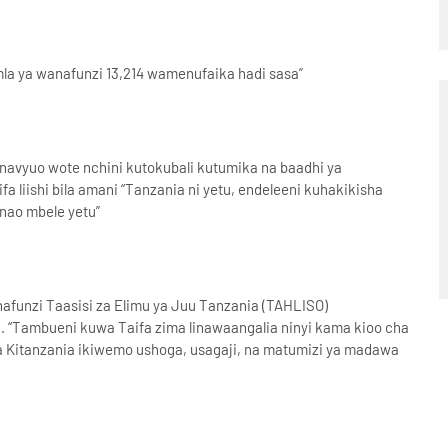
la ya wanafunzi 13,214 wamenufaika hadi sasa”
navyuo wote nchini kutokubali kutumika na baadhi ya
a liishi bila amani “Tanzania ni yetu, endeleeni kuhakikisha
onao mbele yetu”
afunzi Taasisi za Elimu ya Juu Tanzania (TAHLISO)
 “Tambueni kuwa Taifa zima linawaangalia ninyi kama kioo cha
 ya Kitanzania ikiwemo ushoga, usagaji, na matumizi ya madawa