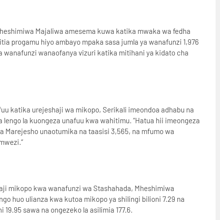
 Mheshimiwa Majaliwa amesema kuwa katika mwaka wa fedha
itia progamu hiyo ambayo mpaka sasa jumla ya wanafunzi 1,976
 ya wanafunzi wanaofanya vizuri katika mitihani ya kidato cha
uu katika urejeshaji wa mikopo, Serikali imeondoa adhabu na
a lengo la kuongeza unafuu kwa wahitimu. “Hatua hii imeongeza
a Marejesho unaotumika na taasisi 3,565, na mfumo wa
mwezi.”
oaji mikopo kwa wanafunzi wa Stashahada, Mheshimiwa
huo ulianza kwa kutoa mikopo ya shilingi bilioni 7.29 na
i 19.95 sawa na ongezeko la asilimia 177.6.