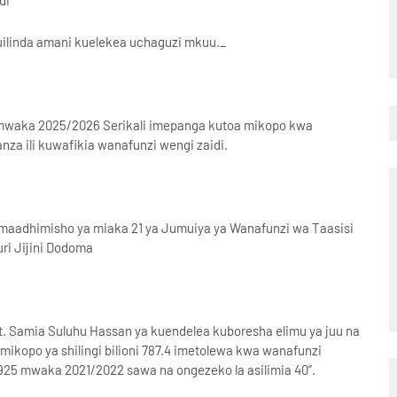
di
uilinda amani kuelekea uchaguzi mkuu._
waka 2025/2026 Serikali imepanga kutoa mikopo kwa
a ili kuwafikia wanafunzi wengi zaidi.
maadhimisho ya miaka 21 ya Jumuiya ya Wanafunzi wa Taasisi
ri Jijini Dodoma
. Samia Suluhu Hassan ya kuendelea kuboresha elimu ya juu na
ikopo ya shilingi bilioni 787.4 imetolewa kwa wanafunzi
7,925 mwaka 2021/2022 sawa na ongezeko la asilimia 40”.