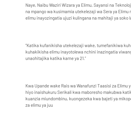
Naye, Naibu Waziri Wizara ya Elimu, Sayansi na Teknol
na mpango wa kusimamia utekelezaji wa Sera ya Elimu n
elimu inayozingatia ujuzi kulingana na mahitaji ya soko 
“Katika kufanikisha utekelezaji wake, tumefanikiwa kuh
kuhakikisha elimu inayotolewa nchini inazingatia viwan
unaohitajika katika karne ya 21.”
Kwa Upande wake Rais wa Wanafunzi Taasisi za Elimu y
hiyo inaishukuru Serikali kwa maboresho makubwa katika
kuanzia miundombinu, kuongezeka kwa bajeti ya mikopo,
za elimu ya juu