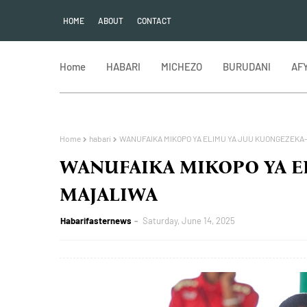
HOME
ABOUT
CONTACT
Home
HABARI
MICHEZO
BURUDANI
AF
Home
habari
WANUFAIKA MIKOPO YA ELIMU YA JUU KUONGEZEK
WANUFAIKA MIKOPO YA E
MAJALIWA
Habarifasternews
Saturday, June 14, 2025