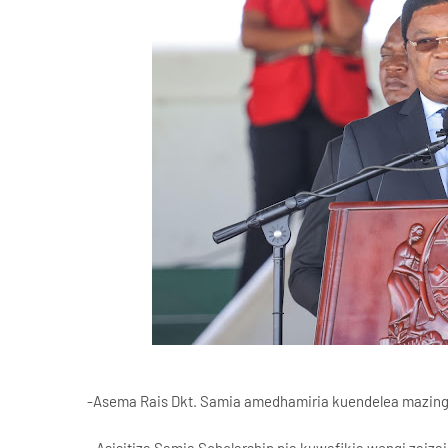
-Asema Rais Dkt. Samia amedhamiria kuendelea mazingir