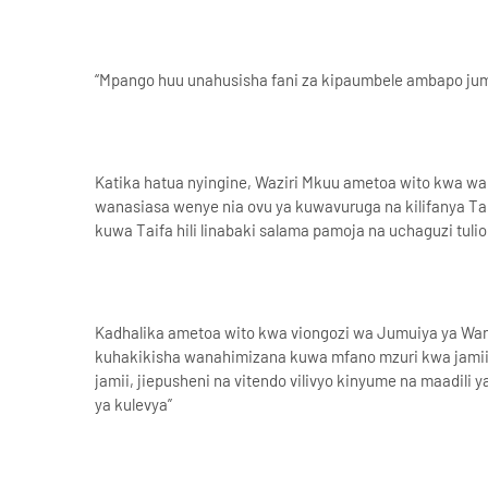
“Mpango huu unahusisha fani za kipaumbele ambapo jum
Katika hatua nyingine, Waziri Mkuu ametoa wito kwa wa
wanasiasa wenye nia ovu ya kuwavuruga na kilifanya Taif
kuwa Taifa hili linabaki salama pamoja na uchaguzi tuli
Kadhalika ametoa wito kwa viongozi wa Jumuiya ya Wan
kuhakikisha wanahimizana kuwa mfano mzuri kwa jamii.
jamii, jiepusheni na vitendo vilivyo kinyume na maadili
ya kulevya”