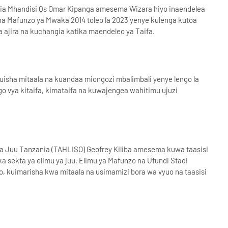
ojia Mhandisi Qs Omar Kipanga amesema Wizara hiyo inaendelea
a Mafunzo ya Mwaka 2014 toleo la 2023 yenye kulenga kutoa
la ajira na kuchangia katika maendeleo ya Taifa.
uisha mitaala na kuandaa miongozi mbalimbali yenye lengo la
go vya kitaifa, kimataifa na kuwajengea wahitimu ujuzi
a Juu Tanzania (TAHLISO) Geofrey Kiliba amesema kuwa taasisi
 sekta ya elimu ya juu, Elimu ya Mafunzo na Ufundi Stadi
 kuimarisha kwa mitaala na usimamizi bora wa vyuo na taasisi