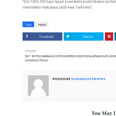
“Sisi TAHLISO tupo tayari kuendelea kushirikiana na Seri
maendeleo makubwa zaidi kwa Taifa letu”
Tags
habari
Facebook
Twitter
OLDER
DKT. BITEKO AWAASA CCM BUKOMBE KUDUMISHA AMANI KUELEKE
UCHAGUZI MKUU
POSTED BY
HABARIFASTERNEWS
You May L