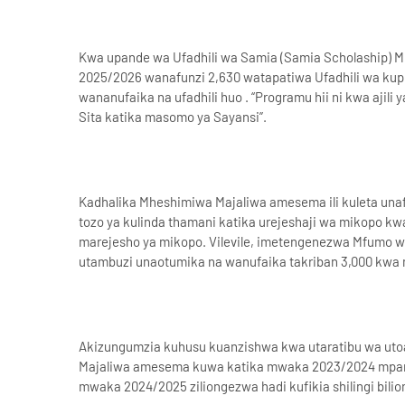
Kwa upande wa Ufadhili wa Samia (Samia Scholaship)
2025/2026 wanafunzi 2,630 watapatiwa Ufadhili wa kup
wananufaika na ufadhili huo . “Programu hii ni kwa ajili
Sita katika masomo ya Sayansi”.
Kadhalika Mheshimiwa Majaliwa amesema ili kuleta unaf
tozo ya kulinda thamani katika urejeshaji wa mikopo kw
marejesho ya mikopo. Vilevile, imetengenezwa Mfumo w
utambuzi unaotumika na wanufaika takriban 3,000 kwa 
Akizungumzia kuhusu kuanzishwa kwa utaratibu wa ut
Majaliwa amesema kuwa katika mwaka 2023/2024 mpango 
mwaka 2024/2025 ziliongezwa hadi kufikia shilingi bilion