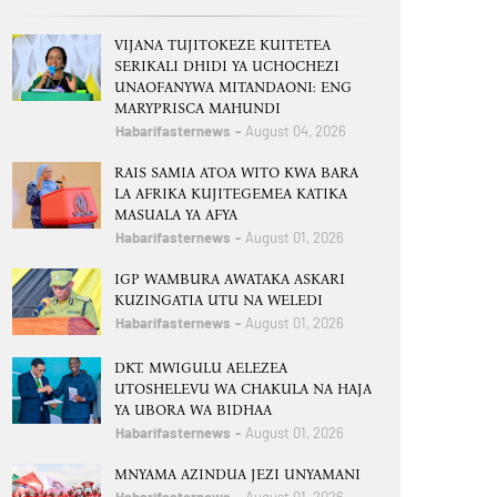
VIJANA TUJITOKEZE KUITETEA
SERIKALI DHIDI YA UCHOCHEZI
UNAOFANYWA MITANDAONI: ENG
MARYPRISCA MAHUNDI
Habarifasternews
August 04, 2026
RAIS SAMIA ATOA WITO KWA BARA
LA AFRIKA KUJITEGEMEA KATIKA
MASUALA YA AFYA
Habarifasternews
August 01, 2026
IGP WAMBURA AWATAKA ASKARI
KUZINGATIA UTU NA WELEDI
Habarifasternews
August 01, 2026
DKT. MWIGULU AELEZEA
UTOSHELEVU WA CHAKULA NA HAJA
YA UBORA WA BIDHAA
Habarifasternews
August 01, 2026
MNYAMA AZINDUA JEZI UNYAMANI