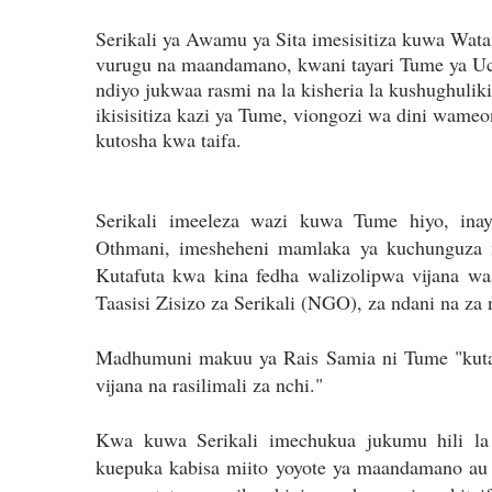
Serikali ya Awamu ya Sita imesisitiza kuwa Wata
vurugu na maandamano, kwani tayari Tume ya Uc
ndiyo jukwaa rasmi na la kisheria la kushughulik
ikisisitiza kazi ya Tume, viongozi wa dini wame
kutosha kwa taifa.
Serikali imeeleza wazi kuwa Tume hiyo, i
Othmani, imesheheni mamlaka ya kuchunguza 
Kutafuta kwa kina fedha walizolipwa vijana wa
Taasisi Zisizo za Serikali (NGO), za ndani na za 
Madhumuni makuu ya Rais Samia ni Tume "kutafu
vijana na rasilimali za nchi."
Kwa kuwa Serikali imechukua jukumu hili la 
kuepuka kabisa miito yoyote ya maandamano au 