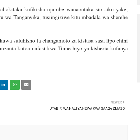
hokitaka kufikisha ujumbe wanaoutaka sio siku yake,
uru wa Tanganyika, tusiingiziwe kitu mbadala wa sherehe
 kuwa suluhisho la changamoto za kisiasa sasa lipo chini
nzania kutoa nafasi kwa Tume hiyo ya kisheria kufanya
NEWER
I
UTABIRI WA HALI YA HEWA KWA SAA 24 ZIJAZO