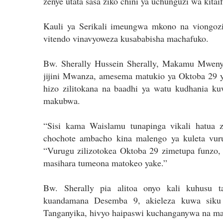
zenye utata sasa ziko chini ya uchunguzi wa kitaif
Kauli ya Serikali imeungwa mkono na viongo
vitendo vinavyoweza kusababisha machafuko.
Bw. Sherally Hussein Sherally, Makamu Mweny
jijini Mwanza, amesema matukio ya Oktoba 29 
hizo zilitokana na baadhi ya watu kudhania ku
makubwa.
“Sisi kama Waislamu tunapinga vikali hatua 
chochote ambacho kina malengo ya kuleta vurug
“Vurugu zilizotokea Oktoba 29 zimetupa funzo, 
masihara tumeona matokeo yake.”
Bw. Sherally pia alitoa onyo kali kuhusu 
kuandamana Desemba 9, akieleza kuwa sik
Tanganyika, hivyo haipaswi kuchanganywa na ma