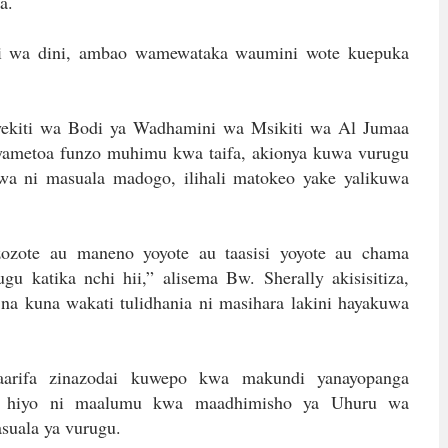
a.
zi wa dini, ambao wamewataka waumini wote kuepuka
ekiti wa Bodi ya Wadhamini wa Msikiti wa Al Jumaa
yametoa funzo muhimu kwa taifa, akionya kuwa vurugu
wa ni masuala madogo, ilihali matokeo yake yalikuwa
zozote au maneno yoyote au taasisi yoyote au chama
u katika nchi hii,” alisema Bw. Sherally akisisitiza,
na kuna wakati tulidhania ni masihara lakini hayakuwa
taarifa zinazodai kuwepo kwa makundi yanayopanga
u hiyo ni maalumu kwa maadhimisho ya Uhuru wa
suala ya vurugu.