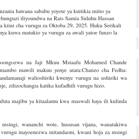
nzania hawana sababu yoyote ya kuitikia miito ya
hunguzi iliyoundwa na Rais Samia Suluhu Hassan
ia kiini cha vurugu za Oktoba 29, 2025. Huku Serikali
onya kuwa matukio ya vurugu za awali yatoe funzo la
nayoongozwa na Jaji Mkuu Mstaafu Mohamed Chande
mambo mawili makuu yenye utata:Chanzo cha Fedha:
andamanaji walioshiriki kwenye vurugu na ushiriki wa
nje, zilizochangia katika kufadhili vurugu hizo.
ta majibu ya kitaalamu kwa maswali haya ili kulinda
msingi, wananchi wote, hususan vijana, wanatakiwa
vurugu inayoenezwa mitandaoni, kwani hoja za msingi