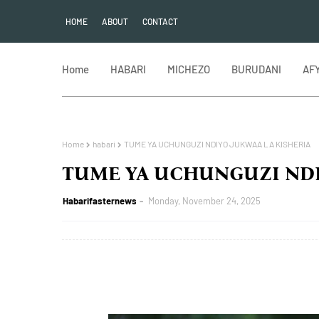
HOME
ABOUT
CONTACT
Home
HABARI
MICHEZO
BURUDANI
AF
Home
habari
TUME YA UCHUNGUZI NDIYO JUKWAA LA KISHERIA
TUME YA UCHUNGUZI NDI
Habarifasternews
Monday, November 24, 2025