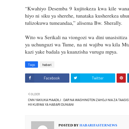
“Kwahiyo Desemba 9 kujitokeza kwa kile wanac
hiyo ni siku ya sherehe, tunataka kusherekea uh
tulizokuwa tumeandaa,” alisema Bw. Sherally.
Wito wa Serikali na viongozi wa dini unasisitiza
ya uchunguzi wa Tume, na ni wajibu wa kila Mta
kazi yake badala ya kuanzisha vurugu mpya.
Tags
habari
Facebook
Twitter
OLDER
CNN YAKIUKA MAADILI : DAR NA WASHINGTON ZAHOJI NIA ZA TAASIS
HII KUBWA YA HABARI DUNIANI
POSTED BY
HABARIFASTERNEWS