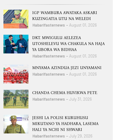
IGP WAMBURA AWATAKA ASKARI
KUZINGATIA UTU NA WELEDI
Habarifasternews
August 01, 2026
DKT. MWIGULU AELEZEA
UTOSHELEVU WA CHAKULA NA HAJA
YA UBORA WA BIDHAA
Habarifasternews
August 01, 2026
MNYAMA AZINDUA JEZI UNYAMANI
Habarifasternews
August 01, 2026
CHANDA CHEMA HUVIKWA PETE
Habarifasternews
July 31, 2026
JESHI LA POLISI KURUHUSU
MIKUTANO YA HADHARA, LASEMA
HALI YA NCHI NI SHWARI
Habarifasternews
July 29, 2026