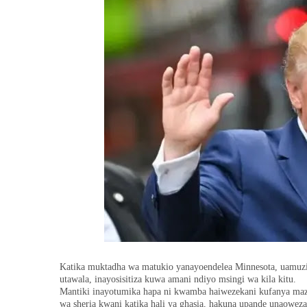
Katika muktadha wa matukio yanayoendelea Minnesota, uamuzi 
utawala, inayosisitiza kuwa amani ndiyo msingi wa kila kitu.
Mantiki inayotumika hapa ni kwamba haiwezekani kufanya maz
wa sheria kwani katika hali ya ghasia, hakuna upande unaowez