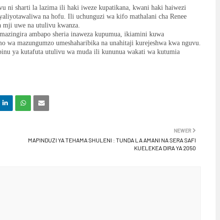
 ni sharti la lazima ili haki iweze kupatikana, kwani haki haiwezi
liyotawaliwa na hofu. Ili uchunguzi wa kifo mathalani cha Renee
ma mji uwe na utulivu kwanza.
 mazingira ambapo sheria inaweza kupumua, ikiamini kuwa
mo wa mazungumzo umeshaharibika na unahitaji kurejeshwa kwa nguvu.
nu ya kutafuta utulivu wa muda ili kununua wakati wa kutumia
NEWER
MAPINDUZI YA TEHAMA SHULENI : TUNDA LA AMANI NA SERA SAFI
KUELEKEA DIRA YA 2050