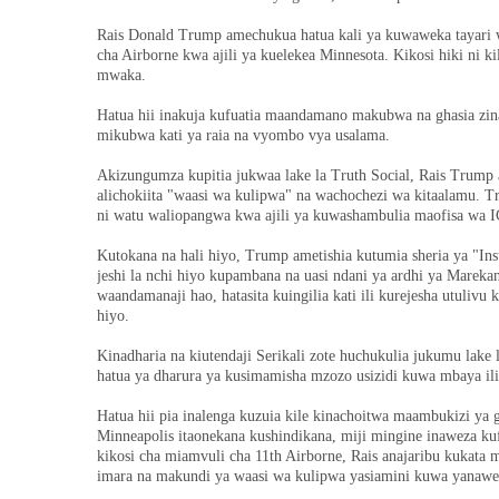
Rais Donald Trump amechukua hatua kali ya kuwaweka tayari wa
cha Airborne kwa ajili ya kuelekea Minnesota. Kikosi hiki ni ki
mwaka.
Hatua hii inakuja kufuatia maandamano makubwa na ghasia zin
mikubwa kati ya raia na vyombo vya usalama.
Akizungumza kupitia jukwaa lake la Truth Social, Rais Trum
alichokiita "waasi wa kulipwa" na wachochezi wa kitaalamu. T
ni watu waliopangwa kwa ajili ya kuwashambulia maofisa wa I
Kutokana na hali hiyo, Trump ametishia kutumia sheria ya "I
jeshi la nchi hiyo kupambana na uasi ndani ya ardhi ya Mare
waandamanaji hao, hatasita kuingilia kati ili kurejesha utulivu
hiyo.
Kinadharia na kiutendaji Serikali zote huchukulia jukumu lake 
hatua ya dharura ya kusimamisha mzozo usizidi kuwa mbaya il
Hatua hii pia inalenga kuzuia kile kinachoitwa maambukizi ya
Minneapolis itaonekana kushindikana, miji mingine inaweza k
kikosi cha miamvuli cha 11th Airborne, Rais anajaribu kukat
imara na makundi ya waasi wa kulipwa yasiamini kuwa yanawez