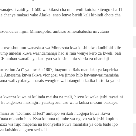
najeshi zaidi ya 1,500 wa kikosi cha miamvuli kutoka kitengo cha 11
le chenye makazi yake Alaska, eneo lenye baridi kali kipindi chote cha
azoendelea mjini Minneapolis, ambazo zimesababisha mivutano
p amewashutumu wanasiasa wa Minnesota kwa kushindwa kudhibiti kile
rump amedai kuwa waandamanaji hao si raia wenye kero za kweli, bali
CE ambao wanafanya kazi yao ya kusimamia sheria za uhamiaji.
nsurrection Act" ya mwaka 1807, inayompa Rais mamlaka ya kupeleka
kani. Amesema kuwa ikiwa viongozi wa jimbo hilo hawatawasimamisha
 kama walivyofanya marais wengine waliotangulia katika historia ya nchi
la kwanza kuwa ni kulinda maisha na mali, hivyo kuweka jeshi tayari ni
i kutengeneza mazingira yatakayoruhusu watu kukaa mezani baadaye.
 ghasia au "Domino Effect" ambapo serikali huogopa kuwa ikiwa
ufuata mkondo huo. Kwa kutuma ujumbe wa nguvu ya kijeshi kupitia
a mzizi wa fujo mapema na kuonyesha kuwa mamlaka ya dola bado ipo
a kuishinda nguvu serikali.