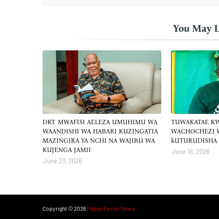
You May L
DKT. MWAFISI AELEZA UMUHIMU WA
TUWAKATAE K
WAANDISHI WA HABARI KUZINGATIA
WACHOCHEZI 
MAZINGIRA YA NCHI NA WAJIBU WA
kUTURUDISHA 
KUJENGA JAMII
June 16, 2026
June 23, 2026
Copyright ©
2026
HabariFaster News