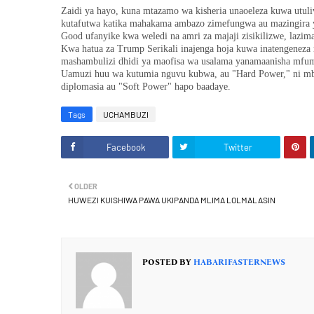
Zaidi ya hayo, kuna mtazamo wa kisheria unaoeleza kuwa utulivu
kutafutwa katika mahakama ambazo zimefungwa au mazingira ya
Good ufanyike kwa weledi na amri za majaji zisikilizwe, lazi
Kwa hatua za Trump Serikali inajenga hoja kuwa inatengeneza
mashambulizi dhidi ya maofisa wa usalama yanamaanisha mfu
Uamuzi huu wa kutumia nguvu kubwa, au "Hard Power," ni mbi
diplomasia au "Soft Power" hapo baadaye.
Tags
UCHAMBUZI
Facebook
Twitter
OLDER
HUWEZI KUISHIWA PAWA UKIPANDA MLIMA LOLMALASIN
POSTED BY
HABARIFASTERNEWS