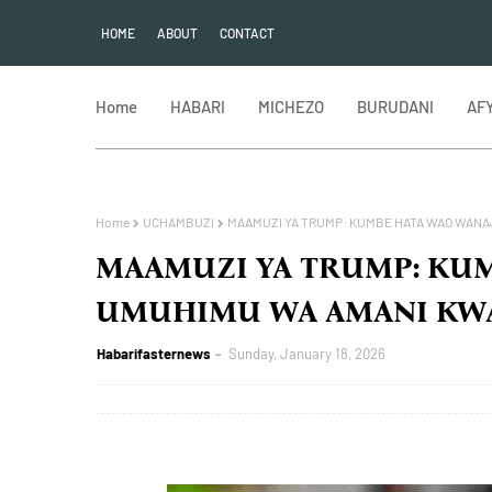
HOME
ABOUT
CONTACT
Home
HABARI
MICHEZO
BURUDANI
AF
Home
UCHAMBUZI
MAAMUZI YA TRUMP: KUMBE HATA WAO WAN
MAAMUZI YA TRUMP: KU
UMUHIMU WA AMANI KW
Habarifasternews
Sunday, January 18, 2026