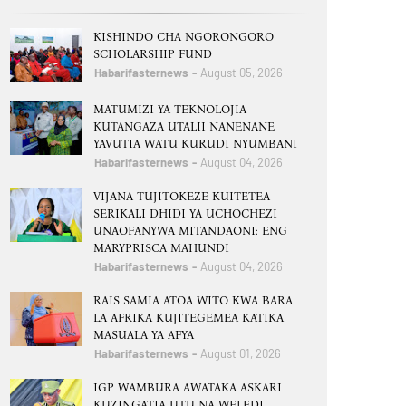
KISHINDO CHA NGORONGORO
SCHOLARSHIP FUND
Habarifasternews
August 05, 2026
MATUMIZI YA TEKNOLOJIA
KUTANGAZA UTALII NANENANE
YAVUTIA WATU KURUDI NYUMBANI
Habarifasternews
August 04, 2026
VIJANA TUJITOKEZE KUITETEA
SERIKALI DHIDI YA UCHOCHEZI
UNAOFANYWA MITANDAONI: ENG
MARYPRISCA MAHUNDI
Habarifasternews
August 04, 2026
RAIS SAMIA ATOA WITO KWA BARA
LA AFRIKA KUJITEGEMEA KATIKA
MASUALA YA AFYA
Habarifasternews
August 01, 2026
IGP WAMBURA AWATAKA ASKARI
KUZINGATIA UTU NA WELEDI