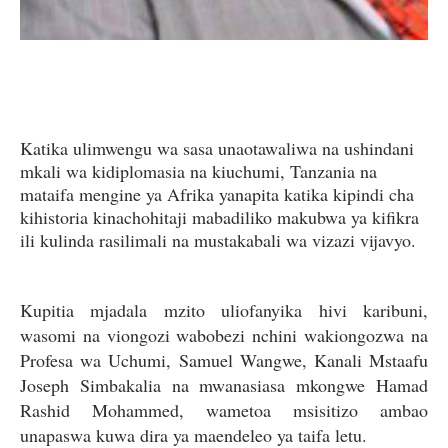
Katika ulimwengu wa sasa unaotawaliwa na ushindani
mkali wa kidiplomasia na kiuchumi, Tanzania na
mataifa mengine ya Afrika yanapita katika kipindi cha
kihistoria kinachohitaji mabadiliko makubwa ya kifikra
ili kulinda rasilimali na mustakabali wa vizazi vijavyo.
Kupitia mjadala mzito uliofanyika hivi karibuni,
wasomi na viongozi wabobezi nchini wakiongozwa na
Profesa wa Uchumi, Samuel Wangwe, Kanali Mstaafu
Joseph Simbakalia na mwanasiasa mkongwe Hamad
Rashid Mohammed, wametoa msisitizo ambao
unapaswa kuwa dira ya maendeleo ya taifa letu.