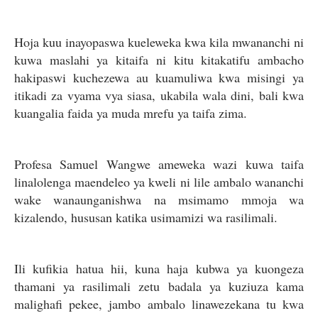
Hoja kuu inayopaswa kueleweka kwa kila mwananchi ni
kuwa maslahi ya kitaifa ni kitu kitakatifu ambacho
hakipaswi kuchezewa au kuamuliwa kwa misingi ya
itikadi za vyama vya siasa, ukabila wala dini, bali kwa
kuangalia faida ya muda mrefu ya taifa zima.
Profesa Samuel Wangwe ameweka wazi kuwa taifa
linalolenga maendeleo ya kweli ni lile ambalo wananchi
wake wanaunganishwa na msimamo mmoja wa
kizalendo, hususan katika usimamizi wa rasilimali.
Ili kufikia hatua hii, kuna haja kubwa ya kuongeza
thamani ya rasilimali zetu badala ya kuziuza kama
malighafi pekee, jambo ambalo linawezekana tu kwa