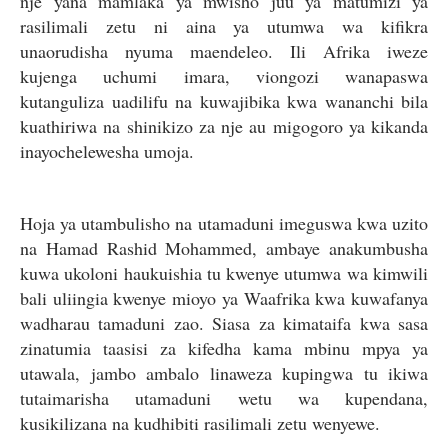
nje yana mamlaka ya mwisho juu ya matumizi ya
rasilimali zetu ni aina ya utumwa wa kifikra
unaorudisha nyuma maendeleo. Ili Afrika iweze
kujenga uchumi imara, viongozi wanapaswa
kutanguliza uadilifu na kuwajibika kwa wananchi bila
kuathiriwa na shinikizo za nje au migogoro ya kikanda
inayochelewesha umoja.
Hoja ya utambulisho na utamaduni imeguswa kwa uzito
na Hamad Rashid Mohammed, ambaye anakumbusha
kuwa ukoloni haukuishia tu kwenye utumwa wa kimwili
bali uliingia kwenye mioyo ya Waafrika kwa kuwafanya
wadharau tamaduni zao. Siasa za kimataifa kwa sasa
zinatumia taasisi za kifedha kama mbinu mpya ya
utawala, jambo ambalo linaweza kupingwa tu ikiwa
tutaimarisha utamaduni wetu wa kupendana,
kusikilizana na kudhibiti rasilimali zetu wenyewe.