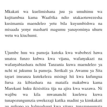
Mkakati wa kuelimishana juu ya umuhimu wa
kujitambua kama Waafrika ndio utakaotuwezesha
kusimamia maendeleo yetu bila kuyumbishwa na
misaada yenye masharti magumu yanayominya uhuru
wetu wa kiuchumi.
Ujumbe huu wa pamoja kutoka kwa wabobezi hawa
unatoa funzo kubwa kwa vijana, wafanyakazi na
wafanyabiashara nchini Tanzania kuwa maendeleo ya
nchi ni jukumu la pamoja. Serikali ya Awamu ya Sita
tayari imeanza kutekeleza misingi hii kwa kufungua
fursa za kibiashara na mataifa makubwa kama
Marekani huku ikisisitiza tija na ajira kwa wazawa. Ni
wajibu wa kila mwananchi kuelewa kuwa
tunapozungumzia uwekezaji katika madini ya kimkakati
au mikopo ya halmashauri kwa vijana, tunazungumzia