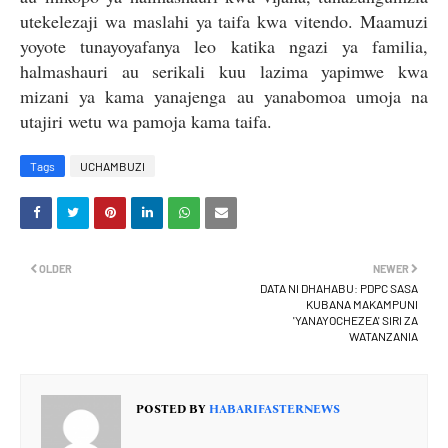
utekelezaji wa maslahi ya taifa kwa vitendo. Maamuzi
yoyote tunayoyafanya leo katika ngazi ya familia,
halmashauri au serikali kuu lazima yapimwe kwa
mizani ya kama yanajenga au yanabomoa umoja na
utajiri wetu wa pamoja kama taifa.
Tags
UCHAMBUZI
OLDER
NEWER
DATA NI DHAHABU: PDPC SASA
KUBANA MAKAMPUNI
'YANAYOCHEZEA' SIRI ZA
WATANZANIA
POSTED BY
HABARIFASTERNEWS