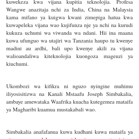
kuwekeza kwa vijana kupitia teknolojia. Profesa
Wangwe anazitaja nchi za India, China na Malaysia
kama mifano ya kuigwa kwani zimepiga hatua kwa
kuwapeleka vijana wao kujifunza nje ya nchi na kurudi
kukuza uchumi wa viwanda wa ndani. Hii ina maana
kuwa ufunguo wa utajiri wa Tanzania haupo tu kwenye
madini au ardhi, bali upo kwenye akili za vijana
walioandaliwa kiteknolojia kuongoza mageuzi ya
kiuchumi.
Ukombozi wa kifikra ni nguzo nyingine muhimu
iliyosisitizwa na Kanali Mstaafu Joseph Simbakalia,
ambaye amewataka Waafrika kuacha kutegemea mataifa
ya Magharibi kuamua mustakabali wao.
Simbakalia anafafanua kuwa kudhani kuwa mataifa ya