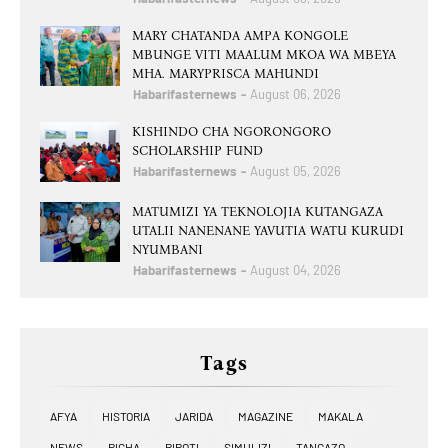
MARY CHATANDA AMPA KONGOLE
MBUNGE VITI MAALUM MKOA WA MBEYA
MHA. MARYPRISCA MAHUNDI
Habarifasternews
August 06, 2026
KISHINDO CHA NGORONGORO
SCHOLARSHIP FUND
Habarifasternews
August 05, 2026
MATUMIZI YA TEKNOLOJIA KUTANGAZA
UTALII NANENANE YAVUTIA WATU KURUDI
NYUMBANI
Habarifasternews
August 04, 2026
Tags
AFYA
HISTORIA
JARIDA
MAGAZINE
MAKALA
NEWS
PICHA
RIPOTI
SIMULIZI
TANGAZO